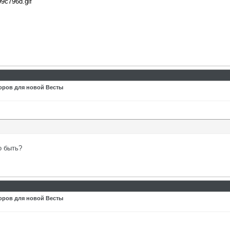
99c796d.gif
оров для новой Весты
о быть?
оров для новой Весты