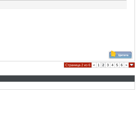
Страница 2 из 6
<
1
2
3
4
5
6
>