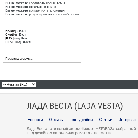
Вы
не можете
создавать новые темы
Вы
не можете
отвечать в темах
Вы
не можете
прикреплять вложения
Вы
не можете
редактировать свои сообщения
BB коды
Вкл.
Смайлы
Вкл.
[IMG]
код
Вкл.
HTML код
Выкл.
Правила форума
ЛАДА ВЕСТА (LADA VESTA)
Новости
·
Отзывы
·
Тест-драйвы
·
Статьи
·
Интервью
Лада Веста - это новый автомобиль от АВТОВАЗа, собранный 
Над дизайном автомобиля работал Стив Маттин.