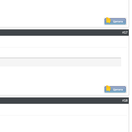
#
17
#
18