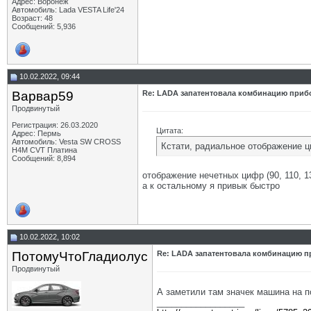
Адрес: Воронеж
Автомобиль: Lada VESTA Life'24
Возраст: 48
Сообщений: 5,936
10.02.2022, 09:44
Варвар59
Re: LADA запатентовала комбинацию приб
Продвинутый
Регистрация: 26.03.2020
Цитата:
Адрес: Пермь
Автомобиль: Vesta SW CROSS
Кстати, радиальное отображение ц
H4M CVT Платина
Сообщений: 8,894
отображение нечетных цифр (90, 110, 13
а к остальному я привык быстро
10.02.2022, 10:02
ПотомуЧтоГладиолус
Re: LADA запатентовала комбинацию п
Продвинутый
А заметили там значек машина на п
__________________