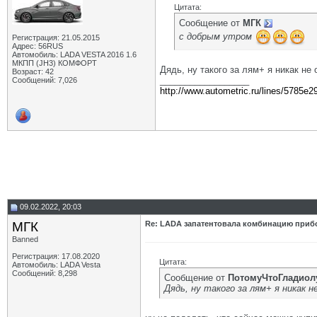
Цитата:
Сообщение от
МГК
с добрым утром
Регистрация: 21.05.2015
Адрес: 56RUS
Автомобиль: LADA VESTA 2016 1.6
МКПП (JH3) КОМФОРТ
Дядь, ну такого за лям+ я никак не
Возраст: 42
__________________
Сообщений: 7,026
http://www.autometric.ru/lines/5785e2
09.02.2022, 20:03
МГК
Re: LADA запатентовала комбинацию приб
Banned
Регистрация: 17.08.2020
Цитата:
Автомобиль: LADA Vesta
Сообщений: 8,298
Сообщение от
ПотомуЧтоГладиол
Дядь, ну такого за лям+ я никак н