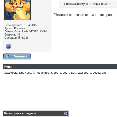
а к остальному я привык быстро
"Человек это такая скотина, которая ко
Регистрация: 01.04.2015
Адрес: Воронеж
Автомобиль: Lada VESTA Life'24
Возраст: 48
Сообщений: 5,936
Метки
lada vesta
,
lada vesta fl
,
новая веста
,
веста
,
веста фл
,
лада веста
,
роспатент
Ваши права в разделе