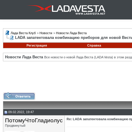
Лада Веста Клуб
>
Новости
>
Новости Лада Веста
LADA запатентовала комбинацию приборов для новой Вест
Регистрация
Справка
Новости Лада Веста
Все новости о новой Лада Веста (LADA Vesta) в этом разд
09.02.2022, 19:47
ПотомуЧтоГладиолус
Re: LADA запатентовала комбинацию п
Продвинутый