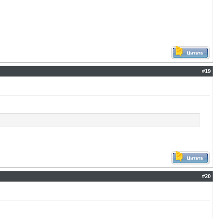
#
19
#
20