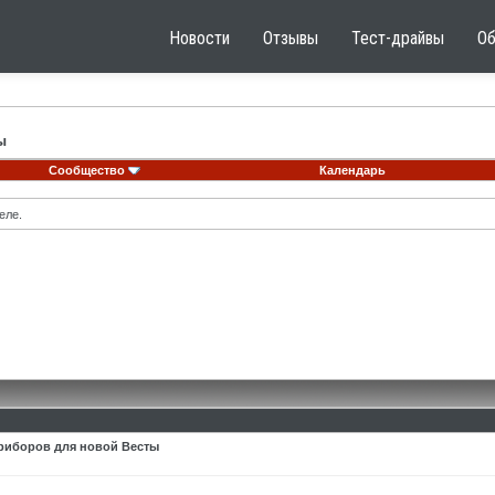
Новости
Отзывы
Тест-драйвы
О
ы
Сообщество
Календарь
еле.
риборов для новой Весты