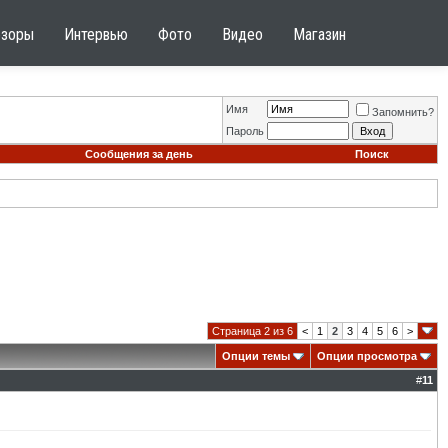
бзоры
Интервью
Фото
Видео
Магазин
Имя
Запомнить?
Пароль
Сообщения за день
Поиск
Страница 2 из 6
<
1
2
3
4
5
6
>
Опции темы
Опции просмотра
#
11