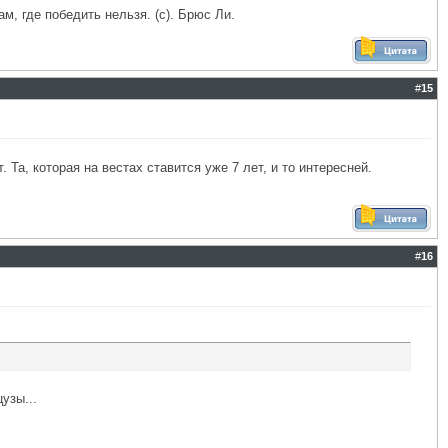
ам, где победить нельзя. (с). Брюс Ли.
#
15
 Та, которая на вестах ставится уже 7 лет, и то интересней.
#
16
узы...