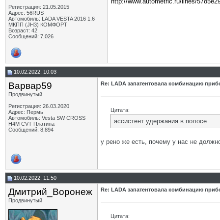
http://www.autometric.ru/lines/5785e2
Регистрация: 21.05.2015
Адрес: 56RUS
Автомобиль: LADA VESTA 2016 1.6
МКПП (JH3) КОМФОРТ
Возраст: 42
Сообщений: 7,026
10.02.2022, 10:03
Варвар59
Re: LADA запатентовала комбинацию приб
Продвинутый
Регистрация: 26.03.2020
Цитата:
Адрес: Пермь
Автомобиль: Vesta SW CROSS
ассистент удержания в полосе
H4M CVT Платина
Сообщений: 8,894
у рено же есть, почему у нас не должн
10.02.2022, 11:50
Дмитрий_Воронеж
Re: LADA запатентовала комбинацию приб
Продвинутый
Цитата: