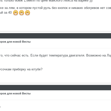
ть только бомж 1,6мкпп по цене майского люкса на варике )))
хе за лям, в котором пустой руль без кнопок и никаких обогревов нет со
ый за 40
оров для новой Весты
го, что сейчас есть. Если будет температура двигателя. Возможно на Ла
усочкам приборку на ютубе?
оров для новой Весты
w