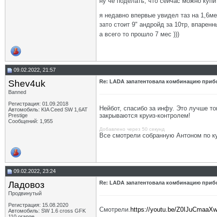
ну че поделать, что сейчас можно купи
я недавно впервые увидел таз на 1,6ме
зато стоит 9" андройд за 10тр, впаренн
а всего то прошло 7 мес )))
09.02.2022, 21:57
Shev4uk
Re: LADA запатентовала комбинацию приб
Banned
Регистрация: 01.09.2018
Нейбот, спасибо за инфу. Это лучше то
Автомобиль: KIA Ceed SW 1,6AT
закрываются круиз-контролем!
Prestige
Сообщений: 1,955
Добавлено через 50 секунд
Все смотрели собранную Антоном по к
09.02.2022, 23:24
Ладовоз
Re: LADA запатентовала комбинацию приб
Продвинутый
Регистрация: 15.08.2020
Смотрели.
https://youtu.be/Z0IJuCmaaX
Автомобиль: SW 1.6 cross GFK
__________________
110 orange