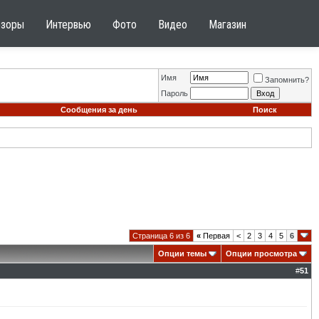
бзоры
Интервью
Фото
Видео
Магазин
Имя
Запомнить?
Пароль
Сообщения за день
Поиск
Страница 6 из 6
«
Первая
<
2
3
4
5
6
Опции темы
Опции просмотра
#
51