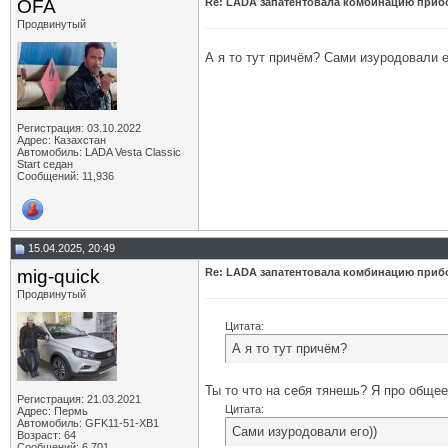
OFA
Re: LADA запатентовала комбинацию приб
Продвинутый
А я то тут причём? Сами изуродовали е
Регистрация: 03.10.2022
Адрес: Казахстан
Автомобиль: LADA Vesta Classic
Start седан
Сообщений: 11,936
15.04.2025, 20:49
mig-quick
Re: LADA запатентовала комбинацию приб
Продвинутый
Цитата:
А я то тут причём?
Ты то что на себя тянешь? Я про общее
Регистрация: 21.03.2021
Цитата:
Адрес: Пермь
Автомобиль: GFK11-51-ХВ1
Сами изуродовали его))
Возраст: 64
Сообщений: 6,701