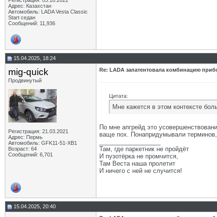
Регистрация: 03.10.2022
Адрес: Казахстан
Автомобиль: LADA Vesta Classic
Start седан
Сообщений: 11,936
15.04.2025, 18:24
mig-quick
Re: LADA запатентовала комбинацию приб
Продвинутый
Цитата:
Мне кажется в этом контексте бол
По мне апгрейд это усовершенствовани
Регистрация: 21.03.2021
ваще пох. Понапридумывали терминов, 
Адрес: Пермь
__________________
Автомобиль: GFK11-51-ХВ1
Там, где паркетник не пройдёт
Возраст: 64
Сообщений: 6,701
И пузотёрка не промчится,
Там Веста наша пролетит
И ничего с ней не случится!
15.04.2025, 20:40