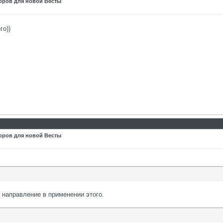
оров для новой Весты
го))
оров для новой Весты
 направление в применении этого.