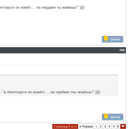
тхаусе он живёт..., на чердаке ты живёшь!" ))))
#
56
 "в пентхаусе он живёт..., на чердаке ты живёшь!" ))))
Страница 6 из 6
«
Первая
<
2
3
4
5
6