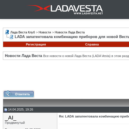
Лада Веста Клуб
>
Новости
>
Новости Лада Веста
LADA запатентовала комбинацию приборов для новой Вест
Регистрация
Справка
Новости Лада Веста
Все новости о новой Лада Веста (LADA Vesta) в этом разд
14.04.2025, 19:26
_AI_
Re: LADA запатентовала комбинацию приб
Продвинутый