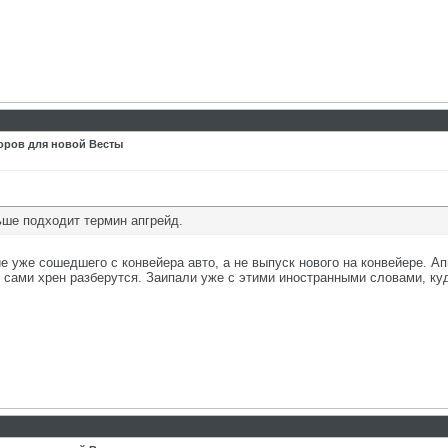
оров для новой Весты
ьше подходит термин апгрейд.
е уже сошедшего с конвейера авто, а не выпуск нового на конвейере. А
сами хрен разберутся. Заипали уже с этими иностранными словами, куда