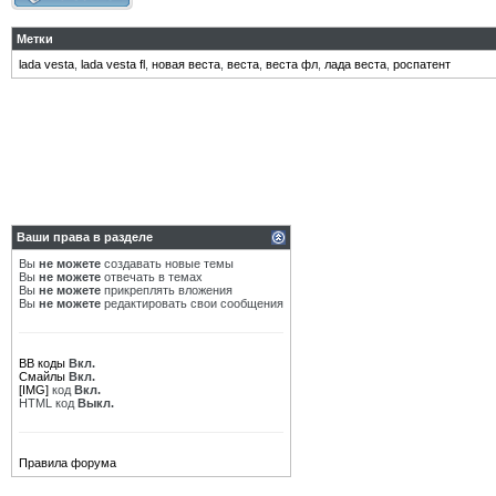
Метки
lada vesta
,
lada vesta fl
,
новая веста
,
веста
,
веста фл
,
лада веста
,
роспатент
Ваши права в разделе
Вы
не можете
создавать новые темы
Вы
не можете
отвечать в темах
Вы
не можете
прикреплять вложения
Вы
не можете
редактировать свои сообщения
BB коды
Вкл.
Смайлы
Вкл.
[IMG]
код
Вкл.
HTML код
Выкл.
Правила форума