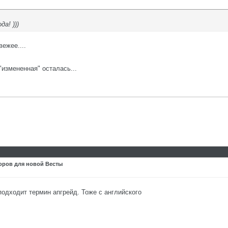
а! )))
ежее....
"измененная" осталась...
оров для новой Весты
подходит термин апгрейд. Тоже с английского