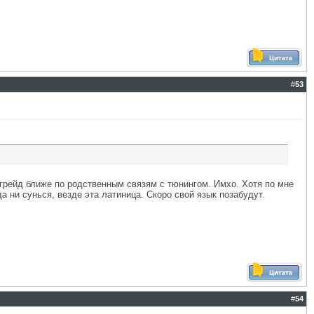
#
53
пгрейд ближе по родственным связям с тюнингом. Имхо. Хотя по мне
 ни сунься, везде эта латиница. Скоро свой язык позабудут.
#
54