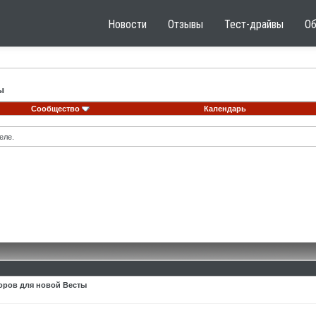
Новости
Отзывы
Тест-драйвы
О
ы
Сообщество
Календарь
еле.
оров для новой Весты