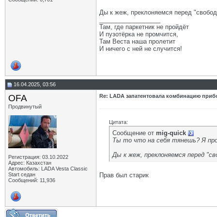
Ды к жеж, преклоняемся перед "свободой
__________________
Там, где паркетник не пройдёт
И пузотёрка не промчится,
Там Веста наша пролетит
И ничего с ней не случится!
16.04.2025, 03:56
OFA
Re: LADA запатентовала комбинацию приб
Продвинутый
Цитата:
Сообщение от
mig-quick
Ты то что на себя тянешь? Я про
Ды к жеж, преклоняемся перед "сво
Регистрация: 03.10.2022
Адрес: Казахстан
Автомобиль: LADA Vesta Classic
Start седан
Прав был старик
Сообщений: 11,936