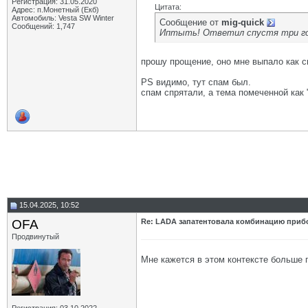
Регистрация: 31.05.2020
Цитата:
Адрес: п.Монетный (Екб)
Автомобиль: Vesta SW Winter
Сообщение от
mig-quick
Сообщений: 1,747
Иптыть! Ответил спустя три год
прошу прощение, оно мне выпало как св
PS видимо, тут спам был.
спам спрятали, а тема помеченной как 
15.04.2025, 10:52
OFA
Re: LADA запатентовала комбинацию приб
Продвинутый
Мне кажется в этом контексте больше 