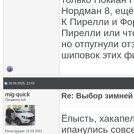
Нордман 8, ещё
К Пирелли и Фо
Пирелли или что
но отпугнули о
шиповок этих ф
19.09.2025, 13:43
mig-quick
Re: Выбор зимней 
Продвинутый
Ёпысть, хакапел
ипанулись совсе
Регистрация: 21.03.2021