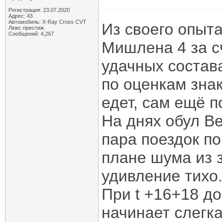
Регистрация: 23.07.2020
Адрес: 43
Автомобиль: X-Ray Cross CVT
Из своего опыт
Люкс престиж.
Сообщений: 4,267
Мишлена 4 за с
удачных состава
по оценкам зна
едет, сам ещё п
На днях обул Be
пара поездок по
плане шума из з
удивление тихо
При t +16+18 до
начинает слегка