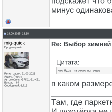
подскажет что б
минус одинаков
19.09.2025, 13:18
mig-quick
Re: Выбор зимней 
Продвинутый
Цитата:
что будет из этого получше
Регистрация: 21.03.2021
Адрес: Пермь
Автомобиль: GFK11-51-ХВ1
в каком размер
Возраст: 64
Сообщений: 6,716
_____________
Там, где паркет
И пузотёрка не 