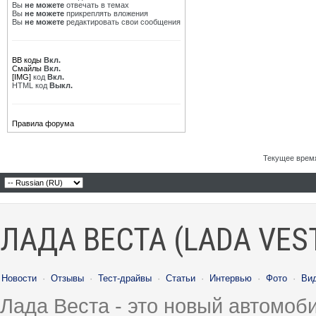
Вы
не можете
отвечать в темах
Вы
не можете
прикреплять вложения
Вы
не можете
редактировать свои сообщения
BB коды
Вкл.
Смайлы
Вкл.
[IMG]
код
Вкл.
HTML код
Выкл.
Правила форума
Текущее врем
ЛАДА ВЕСТА (LADA VES
Новости
·
Отзывы
·
Тест-драйвы
·
Статьи
·
Интервью
·
Фото
·
Ви
Лада Веста - это новый автомо