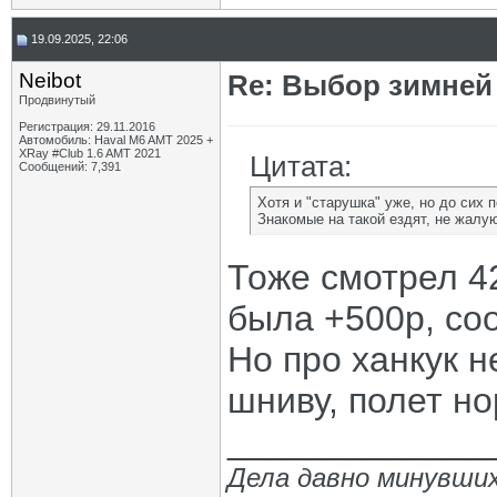
19.09.2025, 22:06
Neibot
Re: Выбор зимней 
Продвинутый
Регистрация: 29.11.2016
Автомобиль: Haval M6 AMT 2025 +
XRay #Club 1.6 AMT 2021
Цитата:
Сообщений: 7,391
Хотя и "старушка" уже, но до сих п
Знакомые на такой ездят, не жалу
Тоже смотрел 42
была +500р, со
Но про ханкук н
шниву, полет н
_____________
Дела давно минувших