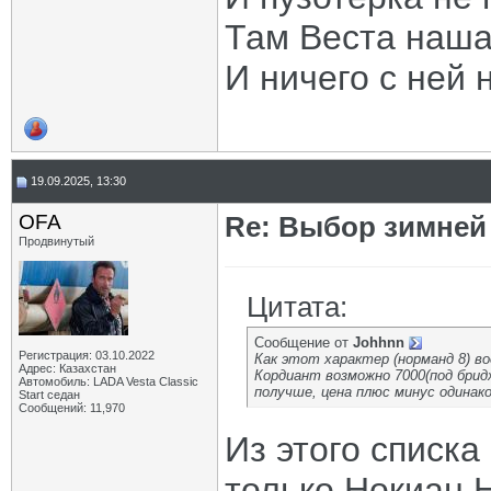
Там Веста наша
И ничего с ней 
19.09.2025, 13:30
OFA
Re: Выбор зимней 
Продвинутый
Цитата:
Сообщение от
Johhnn
Регистрация: 03.10.2022
Как этот характер (норманд 8) в
Адрес: Казахстан
Кордиант возможно 7000(под брид
Автомобиль: LADA Vesta Classic
получше, цена плюс минус одинак
Start седан
Сообщений: 11,970
Из этого списка
только Нокиан 