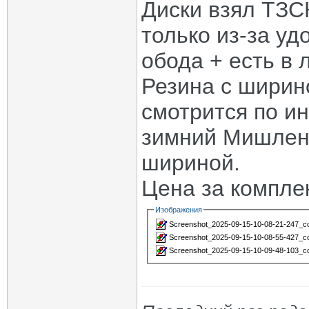
Диски взял ТЗС
только из-за у
обода + есть в
Резина с ширин
смотрится по ин
зимний Мишлен 
шириной.
Цена за комплек
Изображения
Screenshot_2025-09-15-10-08-21-247_com
Screenshot_2025-09-15-10-08-55-427_com
Screenshot_2025-09-15-10-09-48-103_com