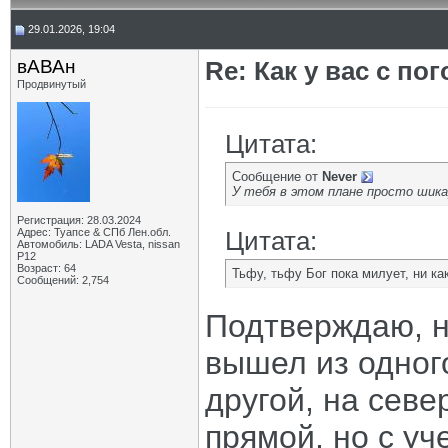
29.01.2026, 19:04
вАВАн
Re: Как у вас с пог
Продвинутый
Цитата:
Сообщение от
Never
У тебя в этом плане просто шика
Регистрация: 28.03.2024
Адрес: Туапсе & СПб Лен.обл.
Цитата:
Автомобиль: LADA Vesta, nissan
P12
Возраст: 64
Тьфу, тьфу Бог пока милует, ни ка
Сообщений: 2,754
Подтверждаю, ни
вышел из одного
другой, на севе
прямой, но с у