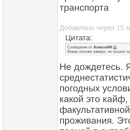
транспорта
Добавлено через 15 
Цитата:
Сообщение от
АлексейФ
Вован похоже замерз, не пишет ни
Не дождетесь. 
среднестатисти
погодных услови
какой это кайф,
факультативной 
проживания. Это