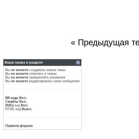
«
Предыдущая т
Ваши права в разделе
Вы
не можете
создавать новые темы
Вы
не можете
отвечать в темах
Вы
не можете
прикреплять вложения
Вы
не можете
редактировать свои сообщения
BB коды
Вкл.
Смайлы
Вкл.
[IMG]
код
Вкл.
HTML код
Выкл.
Правила форума