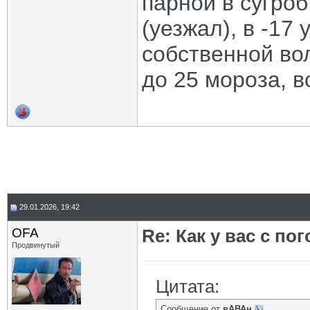
парной в сугроб
(уезжал), в -17 
собственной во
до 25 мороза, в
29.01.2026, 19:42
OFA
Re: Как у вас с пог
Продвинутый
Цитата:
Сообщение от
вАВАн