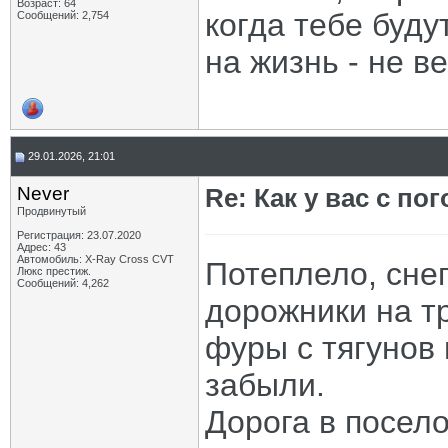
Возраст: 64
когда тебе буду
Сообщений: 2,754
на жизнь - не в
29.01.2026, 21:01
Never
Re: Как у вас с пог
Продвинутый
Регистрация: 23.07.2020
Адрес: 43
Автомобиль: X-Ray Cross CVT
Потеплело, снег
Люкс престиж.
Сообщений: 4,262
дорожники на тр
фуры с тягунов
забыли.
Дорога в посело