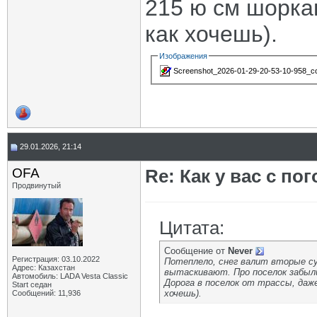
215 ю см шорка
как хочешь).
Изображения
Screenshot_2026-01-29-20-53-10-958_com
29.01.2026, 21:14
OFA
Re: Как у вас с пог
Продвинутый
Цитата:
Сообщение от
Never
Регистрация: 03.10.2022
Потеплело, снег валит вторые су
Адрес: Казахстан
вытаскивают. Про поселок забыл
Автомобиль: LADA Vesta Classic
Дорога в поселок от трассы, даже
Start седан
хочешь).
Сообщений: 11,936