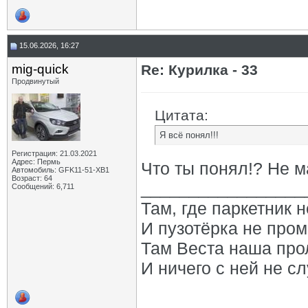
15.06.2026, 16:27
mig-quick
Re: Курилка - 33
Продвинутый
Цитата:
Я всё понял!!!
Регистрация: 21.03.2021
Адрес: Пермь
Что ты понял!? Не ма
Автомобиль: GFK11-51-ХВ1
Возраст: 64
_________________
Сообщений: 6,711
Там, где паркетник 
И пузотёрка не пром
Там Веста наша про
И ничего с ней не сл