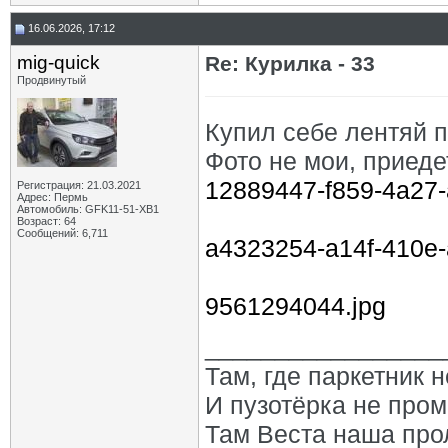
16.06.2026, 17:12
mig-quick
Re: Курилка - 33
Продвинутый
Купил себе лентяй пр
Фото не мои, приеде
12889447-f859-4a27
Регистрация: 21.03.2021
Адрес: Пермь
Автомобиль: GFK11-51-ХВ1
Возраст: 64
Сообщений: 6,711
a4323254-a14f-410e-
9561294044.jpg
_________________
Там, где паркетник 
И пузотёрка не пром
Там Веста наша про