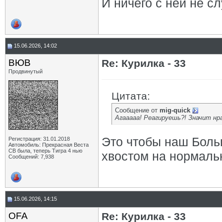
И ничего с ней не сл
15.06.2026, 14:02
ВЮВ
Re: Курилка - 33
Продвинутый
Цитата:
Сообщение от
mig-quick
Агааааа! Реагируешь?! Значит нра! )
Это чтобы наш Боль
Регистрация: 31.01.2018
Автомобиль: Прекрасная Веста
СВ была, теперь Тигра 4 нью
хвостом на нормаль
Сообщений: 7,938
15.06.2026, 14:15
OFA
Re: Курилка - 33