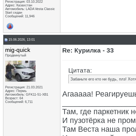
Регистрация: 03.10.2022
Адрес: Казахстан
Автомобиль: LADA Vesta Classic
Start седан
Сообщений: 11,946
15.06.2026, 13:01
mig-quick
Re: Курилка - 33
Продвинутый
Цитата:
Забаньте его кто ни будь, плз! Хот
Регистрация: 21.03.2021
Адрес: Пермь
Агааааа! Реагируешь?!
Автомобиль: GFK11-51-ХВ1
Возраст: 64
_________________
Сообщений: 6,711
Там, где паркетник 
И пузотёрка не пром
Там Веста наша про