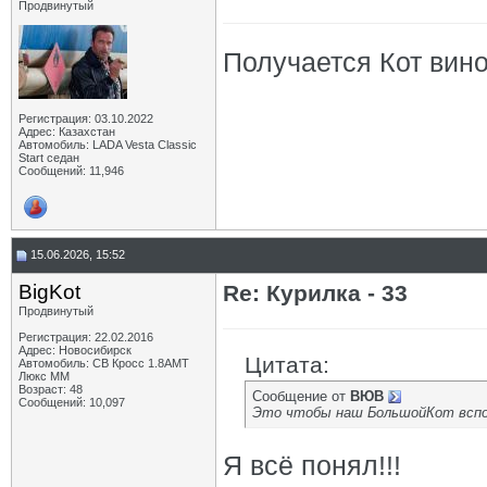
Продвинутый
Получается Кот вино
Регистрация: 03.10.2022
Адрес: Казахстан
Автомобиль: LADA Vesta Classic
Start седан
Сообщений: 11,946
15.06.2026, 15:52
BigKot
Re: Курилка - 33
Продвинутый
Регистрация: 22.02.2016
Адрес: Новосибирск
Цитата:
Автомобиль: СВ Кросс 1.8АМТ
Люкс ММ
Возраст: 48
Сообщение от
ВЮВ
Сообщений: 10,097
Это чтобы наш БольшойКот вспом
Я всё понял!!!