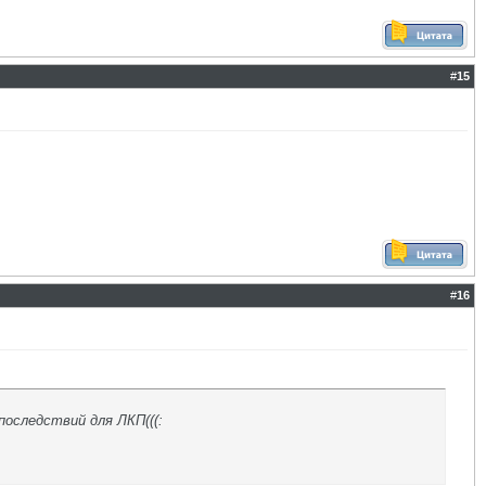
#
15
#
16
последствий для ЛКП(((: