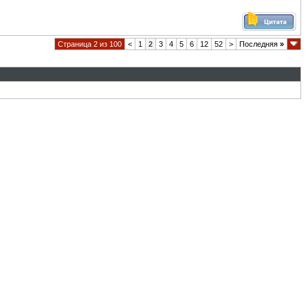
Страница 2 из 100
<
1
2
3
4
5
6
12
52
>
Последняя
»