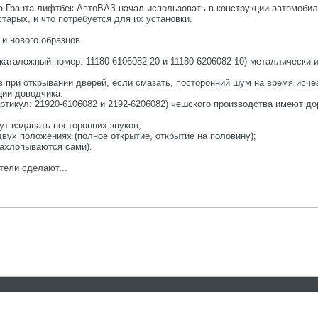
 Гранта лифтбек АвтоВАЗ начал использовать в конструкции автомобил
тарых, и что потребуется для их установки.
 и нового образцов
каталожный номер: 11180-6106082-20 и 11180-6206082-10) металлически 
 при открывании дверей, если смазать, посторонний шум на время исче
ции доводчика.
артикул: 21920-6106082 и 2192-6206082) чешского производства имеют до
ут издавать посторонних звуков;
вух положениях (полное открытие, открытие на половину);
захлопываются сами).
тели сделают...