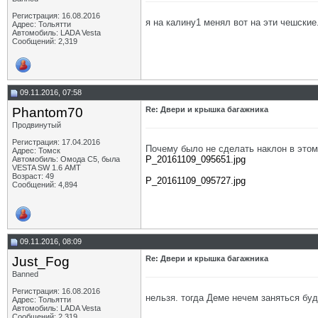
Регистрация: 16.08.2016
я на калину1 менял вот на эти чешские
Адрес: Тольятти
Автомобиль: LADA Vesta
Сообщений: 2,319
09.11.2016, 07:58
Phantom70
Re: Двери и крышка багажника
Продвинутый
Регистрация: 17.04.2016
Почему было не сделать наклон в этом
Адрес: Томск
P_20161109_095651.jpg
Автомобиль: Омода С5, была
VESTA SW 1.6 АМТ
Возраст: 49
P_20161109_095727.jpg
Сообщений: 4,894
09.11.2016, 08:09
Just_Fog
Re: Двери и крышка багажника
Banned
Регистрация: 16.08.2016
нельзя. тогда Деме нечем заняться буд
Адрес: Тольятти
Автомобиль: LADA Vesta
Сообщений: 2,319