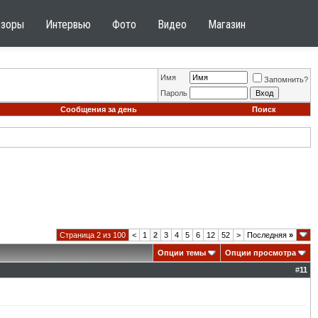
бзоры
Интервью
Фото
Видео
Магазин
Имя
Запомнить?
Пароль
Сообщения за день
Поиск
Страница 2 из 100
<
1
2
3
4
5
6
12
52
>
Последняя
»
Опции темы
Опции просмотра
#
11