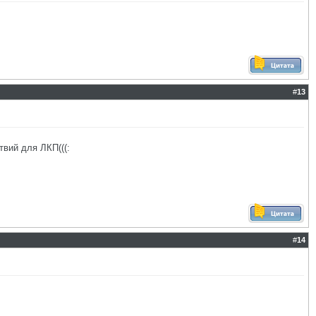
#
13
твий для ЛКП(((:
#
14