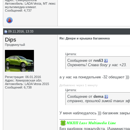
Адрес: Симферополь
Автомобиль: LADA Vesta, МТ люкс
мультимедиа климат.
Сообщений: 4,737
09.11.2016, 13:33
Dips
Re: Двери и крышка багажника
Продвинутый
Цитата:
Сообщение от
rvs63
Охренеть! Слава богу у нас +23.
а у нас на понедельник -32 обещают )))
Регистрация: 06.01.2016
Адрес: Кемеровская обл.
Автомобиль: LADA Vesta 2015
Добавлено через 1 минуту
Сообщений: 6,738
Цитата:
Сообщение от
dema
странно, прошлой зимой таких э
У меня наблюдалось ))) багажник закрыв
__________________
МКПП Luxe Multimedia Lime
Без разборок пожалуйста. (Администра