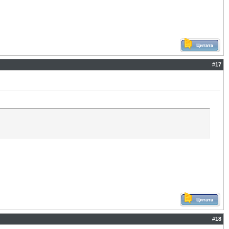
#
17
#
18