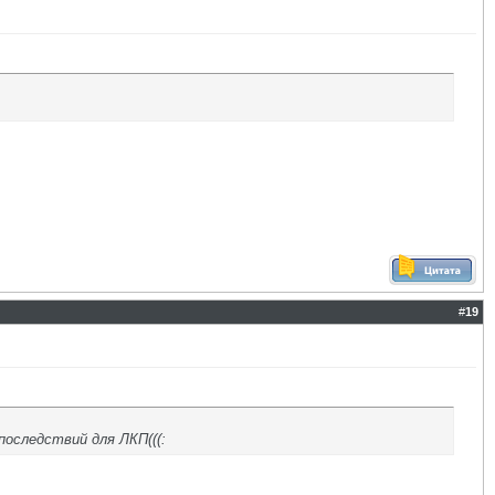
#
19
последствий для ЛКП(((: