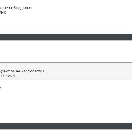
ов не наблюдалось
омню
ффектов не наблюдалось
 не помню
с.