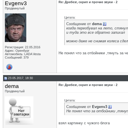
Evgenv3
Re: Дребезг, скрип и прочие звуки - 2
Продвинутый
Цитата:
Сообщение от
dema
когда переобувал на лето, стяну
и туда это все обратно запихал
можно даже не снимая колеса сде
Регистрация: 22.05.2016
Адрес: Оренбург
Не понял что за отбойники ,тянуть за 
Автомобиль: LADA Vesta
Сообщений: 379
23.05.2017, 18:30
dema
Re: Дребезг, скрип и прочие звуки - 2
Продвинутый
Цитата:
Сообщение от
Evgenv3
Не понял что за отбойники ,тяну
взял картинку с чужого блога