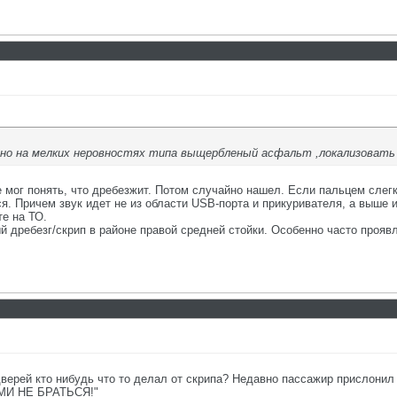
но на мелких неровностях типа выщербленый асфальт ,локализовать 
 мог понять, что дребезжит. Потом случайно нашел. Если пальцем слегк
я. Причем звук идет не из области USB-порта и прикуривателя, а выше 
те на ТО.
дребезг/скрип в районе правой средней стойки. Особенно часто проявляе
верей кто нибудь что то делал от скрипа? Недавно пассажир прислонил 
МИ НЕ БРАТЬСЯ!"