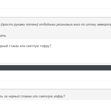
л (просто руками потяни) отбойники резиновые вниз по штоку амморта
лать
черный стакан или светлую гофру?
ть за черный стакан или светлую гофру?