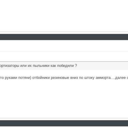
мортизаторы или их пыльники как победили ?
сто руками потяни) отбойники резиновые вниз по штоку амморта....далее