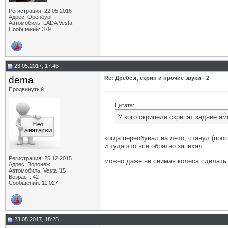
Регистрация: 22.05.2016
Адрес: Оренбург
Автомобиль: LADA Vesta
Сообщений: 379
23.05.2017, 17:46
dema
Re: Дребезг, скрип и прочие звуки - 2
Продвинутый
Цитата:
У кого скрипели скрипят задние а
когда переобувал на лето, стянул (про
и туда это все обратно запихал
Регистрация: 25.12.2015
можно даже не снимая колеса сделать
Адрес: Воронеж
Автомобиль: Vesta '15
Возраст: 42
Сообщений: 11,027
23.05.2017, 18:25