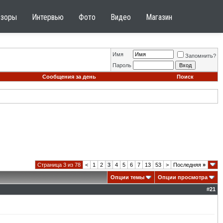
бзоры
Интервью
Фото
Видео
Магазин
Имя
Запомнить?
Пароль
Сообщения за день
Поиск
Страница 3 из 78
<
1
2
3
4
5
6
7
13
53
>
Последняя
»
Опции темы
Опции просмотра
#
21