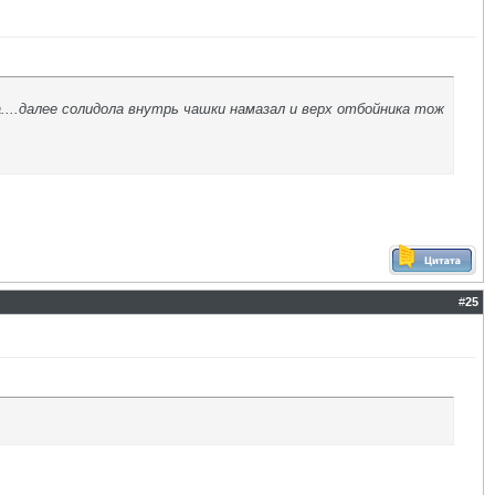
....далее солидола внутрь чашки намазал и верх отбойника тож
#
25