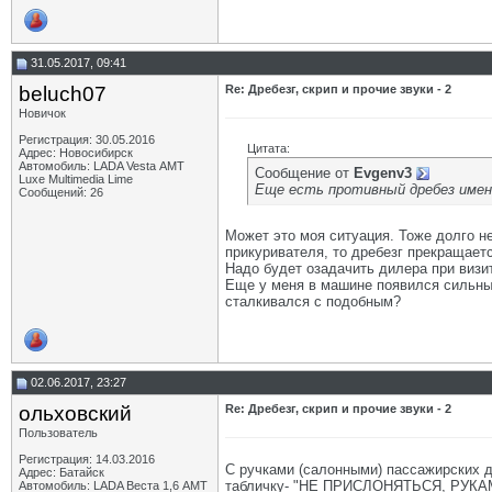
31.05.2017, 09:41
beluch07
Re: Дребезг, скрип и прочие звуки - 2
Новичок
Регистрация: 30.05.2016
Цитата:
Адрес: Новосибирск
Автомобиль: LADA Vesta АМТ
Сообщение от
Evgenv3
Luxe Multimedia Lime
Еще есть противный дребез имен
Сообщений: 26
Может это моя ситуация. Тоже долго не
прикуривателя, то дребезг прекращаетс
Надо будет озадачить дилера при визи
Еще у меня в машине появился сильный 
сталкивался с подобным?
02.06.2017, 23:27
ольховский
Re: Дребезг, скрип и прочие звуки - 2
Пользователь
Регистрация: 14.03.2016
С ручками (салонными) пассажирских д
Адрес: Батайск
табличку- "НЕ ПРИСЛОНЯТЬСЯ, РУКА
Автомобиль: LADA Веста 1,6 АМТ