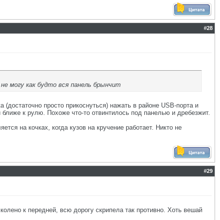
#
28
не могу как будто вся панель брынчит
а (достаточно просто прикоснуться) нажать в районе USB-порта и
и ближе к рулю. Похоже что-то отвинтилось под панелью и дребезжит.
тся на кочках, когда кузов на кручение работает. Никто не
#
29
колено к передней, всю дорогу скрипела так противно. Хоть вешай