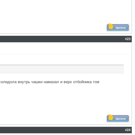
#
23
 солидола внутрь чашки намазал и верх отбойника тож
#
24