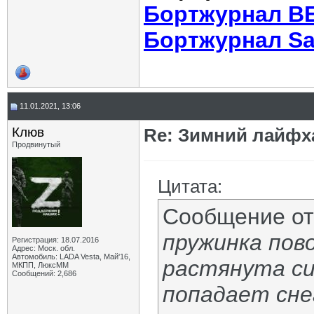
Бортжурнал В
Бортжурнал Sa
11.01.2021, 13:06
Клюв
Re: Зимний лайфх
Продвинутый
Цитата:
Сообщение о
пружинка пов
Регистрация: 18.07.2016
Адрес: Моск. обл.
Автомобиль: LADA Vesta, Май'16,
растянута си
МКПП, ЛюксММ
Сообщений: 2,686
попадает снег