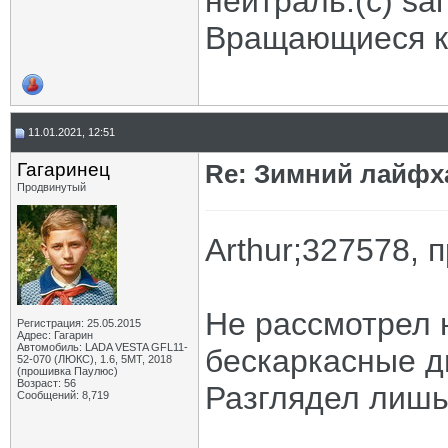
нейтраль.(с) sal
Вращающиеся ко
11.01.2021, 12:51
Гагаринец
Re: Зимний лайфх
Продвинутый
Arthur;327578,
Не рассмотрел 
Регистрация: 25.05.2015
Адрес: Гагарин
Автомобиль: LADA VESTA GFL11-
бескаркасные д
52-070 (ЛЮКС), 1.6, 5МТ, 2018
(прошивка Паулюс)
Возраст: 56
Разглядел лишь
Сообщений: 8,719