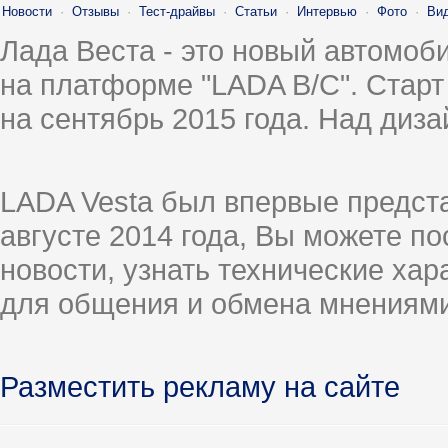
Новости
·
Отзывы
·
Тест-драйвы
·
Статьи
·
Интервью
·
Фото
·
Ви
Лада Веста - это новый автомо
на платформе "LADA B/C". Старт
на сентябрь 2015 года. Над диз
LADA Vesta был впервые предст
августе 2014 года, Вы можете п
новости, узнать технические ха
для общения и обмена мнениями
Разместить рекламу на сайте