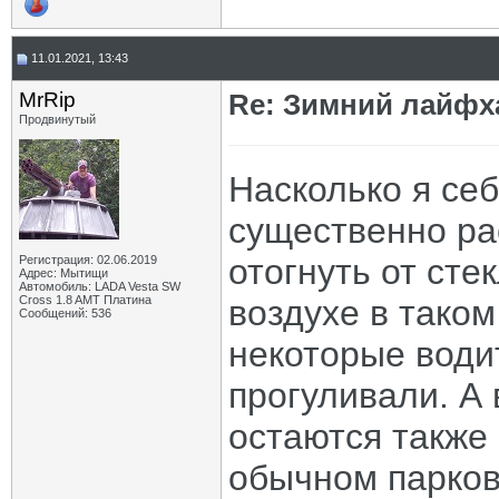
11.01.2021, 13:43
MrRip
Re: Зимний лайфх
Продвинутый
Насколько я се
существенно ра
отогнуть от сте
Регистрация: 02.06.2019
Адрес: Мытищи
Автомобиль: LADA Vesta SW
Cross 1.8 AMT Платина
воздухе в таком
Сообщений: 536
некоторые води
прогуливали. А
остаются также 
обычном парков