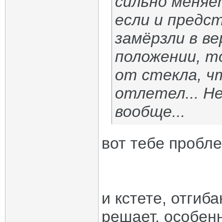
сильно меняе
если и предс
замёрзли в в
положении, т
от стекла, ч
отлетел... Н
вообще...
вот тебе пробл
и кстете, отгиб
решает. особенн