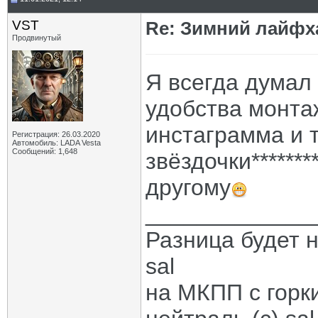
VST
Re: Зимний лайфх
Продвинутый
Я всегда думал
удобства монта
инстаграмма и 
Регистрация: 26.03.2020
Автомобиль: LADA Vesta
Сообщений: 1,648
звёздочки******
другому
_____________
Разница будет н
sal
на МКПП с горк