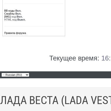
BB коды
Вкл.
Смайлы
Вкл.
[IMG]
код
Вкл.
HTML код
Выкл.
Правила форума
Текущее время:
16
ЛАДА ВЕСТА (LADA VES