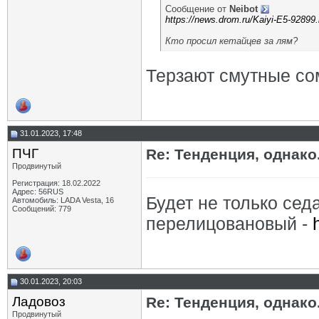
OFA
Re: Тенденция, однако. (Китай)
22.03.2026,
07:09
Сообщение от
Neibot
Never
Re: Тенденция, однако. (Китай)
22.03.2026,
10:39
https://news.drom.ru/Kaiyi-E5-92899.
OFA
Re: Тенденция, однако. (Китай)
22.03.2026,
11:59
Кто просил кетайцев за лям?
Терзают смутные со
31.01.2023, 17:48
ПЧГ
Re: Тенденция, однако.
Продвинутый
Регистрация: 18.02.2022
Адрес: 56RUS
Будет не только седа
Автомобиль: LADA Vesta, 16
Сообщений: 779
перелицовановый -
30.01.2023, 20:03
Ладовоз
Re: Тенденция, однако.
Продвинутый