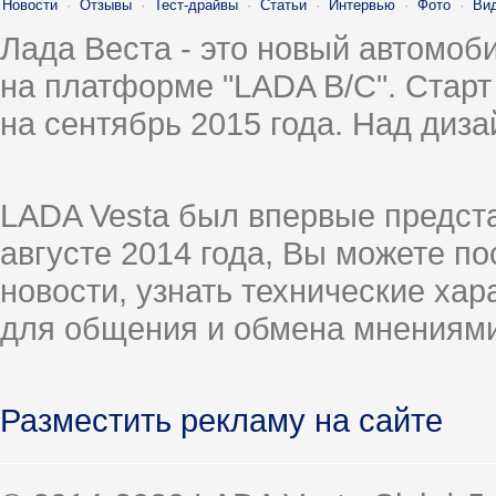
Новости
·
Отзывы
·
Тест-драйвы
·
Статьи
·
Интервью
·
Фото
·
Ви
Лада Веста - это новый автомо
на платформе "LADA B/C". Старт
на сентябрь 2015 года. Над диз
LADA Vesta был впервые предст
августе 2014 года, Вы можете п
новости, узнать технические ха
для общения и обмена мнениями
Разместить рекламу на сайте