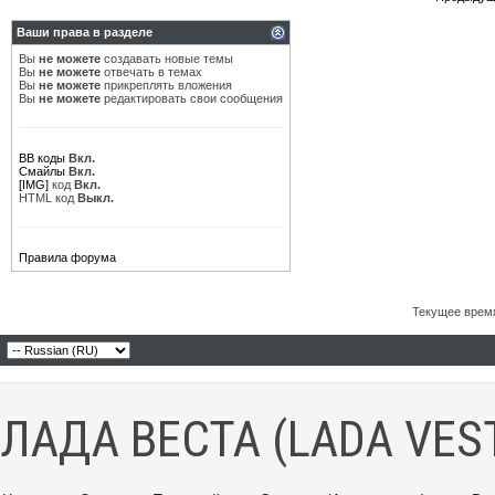
Ваши права в разделе
Вы
не можете
создавать новые темы
Вы
не можете
отвечать в темах
Вы
не можете
прикреплять вложения
Вы
не можете
редактировать свои сообщения
BB коды
Вкл.
Смайлы
Вкл.
[IMG]
код
Вкл.
HTML код
Выкл.
Правила форума
Текущее врем
ЛАДА ВЕСТА (LADA VES