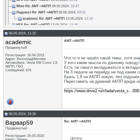
Wine
Re: АМТ->АКПП
08.05.2024,
19:47
Ладовоз
Re: АМТ->АКПП
09.05.2024,
03:31
academic
Re: АМТ->АКПП
13.05.2024,
13:10
МГК
Re: АМТ->АКПП
13.05.2024,
13:46
academic
Re: АМТ->АКПП
13.05.2024,
14:02
06.05.2024, 11:15
Максим48
Re: АМТ->АКПП
13.05.2024,
19:03
academic
АМТ->АКПП
academic
Re: АМТ->АКПП
14.05.2024,
12:39
Продвинутый
Ладовоз
Re: АМТ->АКПП
14.05.2024,
14:27
Регистрация: 30.04.2019
МГК
Re: АМТ->АКПП
13.05.2024,
14:11
Что то я не нашёл такой темы, хотя он
Адрес: Волгоград\Москва
academic
Re: АМТ->АКПП
13.05.2024,
14:14
У кого какие мысли по данному поводу?
Автомобиль: Vesta SW Cross 1,8,
АКПП, ГБО
Есть ли смысл вкладываться и вклады
МГК
Re: АМТ->АКПП
13.05.2024,
14:27
Сообщений: 676
На 3 педали не перейду ни под каким с
academic
Re: АМТ->АКПП
13.05.2024,
14:39
Брать 1,8 на АКПП новую, без подушек,
Ладовоз
Re: АМТ->АКПП
13.05.2024,
14:51
Переставить на древний АКПП вроде нор
__________________
МГК
Re: АМТ->АКПП
13.05.2024,
17:50
https://www.drive2.ru/r/lada/vesta_s...00
academic
Re: АМТ->АКПП
13.05.2024,
17:57
МГК
Re: АМТ->АКПП
13.05.2024,
19:18
Wine
Re: АМТ->АКПП
13.05.2024,
15:21
academic
Re: АМТ->АКПП
13.05.2024,
15:31
06.05.2024, 15:26
МГК
Re: АМТ->АКПП
13.05.2024,
18:45
Варвар59
Re: АМТ->АКПП
academic
Re: АМТ->АКПП
13.05.2024,
18:53
Продвинутый
МГК
Re: АМТ->АКПП
14.05.2024,
14:21
Регистрация: 26.03.2020
sch
Re: АМТ->АКПП
15.05.2024,
07:21
Цитата:
Адрес: Пермь