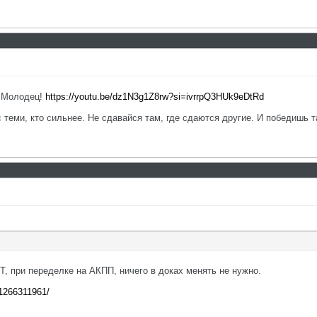
. Молодец!
https://youtu.be/dz1N3g1Z8rw?si=ivrrpQ3HUk9eDtRd
с теми, кто сильнее. Не сдавайся там, где сдаются другие. И победишь т
МТ, при переделке на АКПП, ничего в доках менять не нужно.
81266311961/