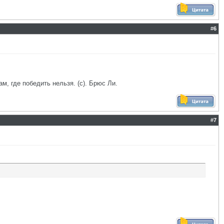
#
6
ам, где победить нельзя. (с). Брюс Ли.
#
7