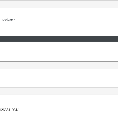
и пруфами
81266311961/