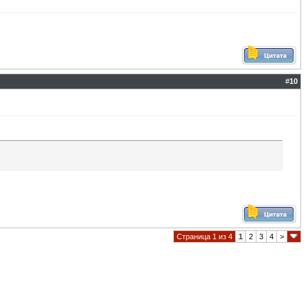
#
10
Страница 1 из 4
1
2
3
4
>