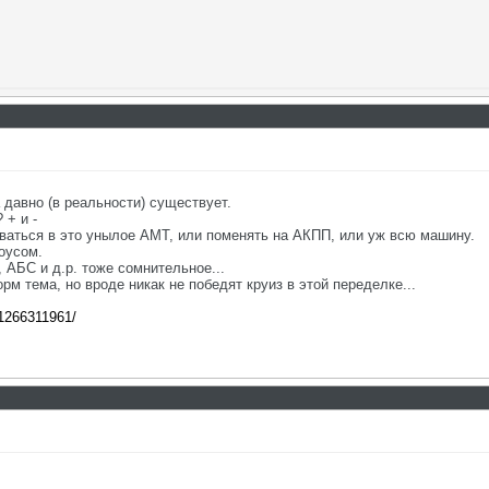
а давно (в реальности) существует.
 + и -
ваться в это унылое АМТ, или поменять на АКПП, или уж всю машину.
оусом.
 АБС и д.р. тоже сомнительное...
м тема, но вроде никак не победят круиз в этой переделке...
81266311961/