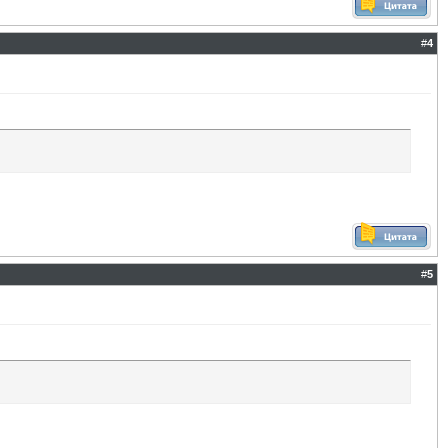
#
4
#
5