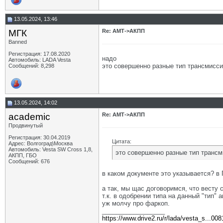
13.05.2024, 13:46
МГК
Re: АМТ->АКПП
Banned
Регистрация: 17.08.2020
надо
Автомобиль: LADA Vesta
это совершенно разные тип трансмисс
Сообщений: 8,298
13.05.2024, 14:02
academic
Re: АМТ->АКПП
Продвинутый
Регистрация: 30.04.2019
Цитата:
Адрес: Волгоград\Москва
Автомобиль: Vesta SW Cross 1,8,
это совершенно разные тип транс
АКПП, ГБО
Сообщений: 676
в каком документе это указывается? в
а так, мы щас договоримся, что весту 
т.к. в одобрении типа на данный "тип" 
уж молчу про фаркоп.
__________________
https://www.drive2.ru/r/lada/vesta_s...00