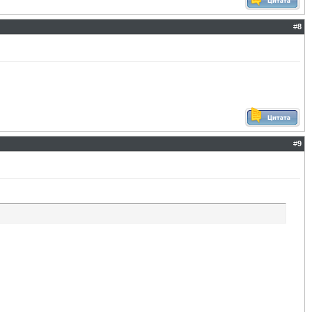
#
8
#
9