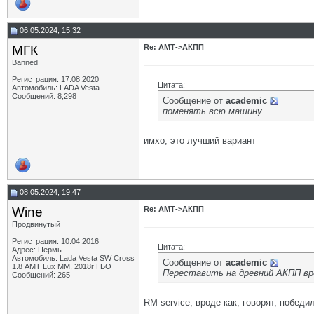
06.05.2024, 15:32
МГК
Re: АМТ->АКПП
Banned
Регистрация: 17.08.2020
Цитата:
Автомобиль: LADA Vesta
Сообщений: 8,298
Сообщение от
academic
поменять всю машину
имхо, это лучший вариант
08.05.2024, 19:47
Wine
Re: АМТ->АКПП
Продвинутый
Регистрация: 10.04.2016
Цитата:
Адрес: Пермь
Автомобиль: Lada Vesta SW Cross
Сообщение от
academic
1.8 АМТ Lux MM, 2018г ГБО
Переставить на древний АКПП врод
Сообщений: 265
RM service, вроде как, говорят, победил