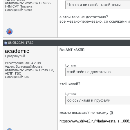
Автомобиль: Vesta SW CROSS
МГК
Re: АМТ->АКПП
15.05.2024,
09:15
Что то я не нашёл такой темы
H4M CVT Платина
Ладовоз
Re: АМТ->АКПП
15.05.2024,
08:01
Сообщений: 8,890
BigKot
Re: АМТ->АКПП
15.05.2024,
09:21
а этой тебе не достаточно?
Ладовоз
Re: АМТ->АКПП
15.05.2024,
13:09
всё жевано-пережевано, со ссылками 
zaa8691
Re: АМТ->АКПП
21.05.2024,
02:36
Варвар59
Re: АМТ->АКПП
21.05.2024,
14:05
06.05.2024, 17:32
academic
Re: АМТ->АКПП
Продвинутый
Регистрация: 30.04.2019
Цитата:
Адрес: Волгоград\Москва
Автомобиль: Vesta SW Cross 1,8,
этой тебе не достаточно
АКПП, ГБО
Сообщений: 676
этой какой?
Цитата:
со ссылками и пруфами
можно показать? не нахожу (((
__________________
https://www.drive2.ru/r/lada/vesta_s...00