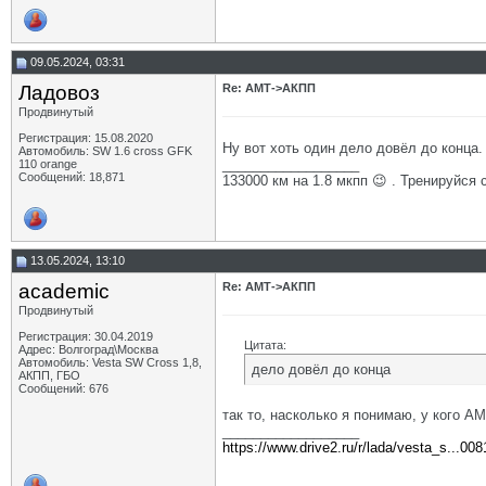
09.05.2024, 03:31
Ладовоз
Re: АМТ->АКПП
Продвинутый
Регистрация: 15.08.2020
Ну вот хоть один дело довёл до конца
Автомобиль: SW 1.6 cross GFK
__________________
110 orange
Сообщений: 18,871
133000 км на 1.8 мкпп 😉 . Тренируйся 
13.05.2024, 13:10
academic
Re: АМТ->АКПП
Продвинутый
Регистрация: 30.04.2019
Цитата:
Адрес: Волгоград\Москва
Автомобиль: Vesta SW Cross 1,8,
дело довёл до конца
АКПП, ГБО
Сообщений: 676
так то, насколько я понимаю, у кого А
__________________
https://www.drive2.ru/r/lada/vesta_s...00