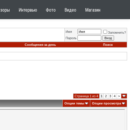
бзоры
Интервью
Фото
Видео
Магазин
Имя
Запомнить?
Пароль
Сообщения за день
Поиск
Страница 1 из 4
1
2
3
4
>
Опции темы
Опции просмотра