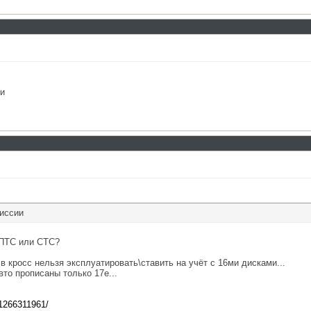
ии
миссии
 ПТС или СТС?
св кросс нельзя эксплуатировать\ставить на учёт с 16ми дисками...
авто прописаны только 17е...
81266311961/