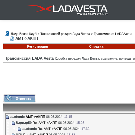
Лада Веста Клуб
>
Технический раздел Лада Веста
>
Трансмиссия LADA Vesta
АМТ->АКПП
Регистрация
Справка
Трансмиссия LADA Vesta
Коробка передач Лада Веста, сцепление, приводы и 
academic
АМТ->АКПП
06.05.2024,
11:15
Варвар59
Re: АМТ->АКПП
06.05.2024,
15:26
academic
Re: АМТ->АКПП
06.05.2024,
17:32
МГК
Re: АМТ->АКПП
06.05.2024,
15:32