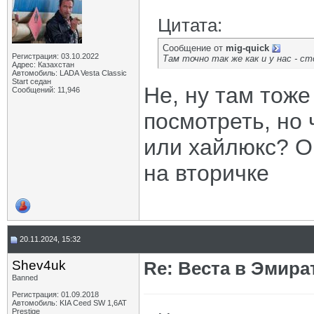
Цитата:
Сообщение от
mig-quick
Регистрация: 03.10.2022
Там точно так же как и у нас - ст
Адрес: Казахстан
Автомобиль: LADA Vesta Classic
Start седан
Не, ну там тоже
Сообщений: 11,946
посмотреть, но 
или хайлюкс? О
на вторичке
20.11.2024, 15:32
Shev4uk
Re: Веста в Эмира
Banned
Регистрация: 01.09.2018
Автомобиль: KIA Ceed SW 1,6AT
Prestige