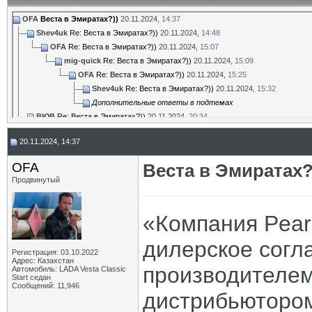
OFA
Веста в Эмиратах?))
20.11.2024,
14:37
Shev4uk
Re: Веста в Эмиратах?))
20.11.2024,
14:48
OFA
Re: Веста в Эмиратах?))
20.11.2024,
15:07
mig-quick
Re: Веста в Эмиратах?))
20.11.2024,
15:09
OFA
Re: Веста в Эмиратах?))
20.11.2024,
15:25
Shev4uk
Re: Веста в Эмиратах?))
20.11.2024,
15:32
Дополнительные ответы в подтемах
ВЮВ
Re: Веста в Эмиратах?))
20.11.2024,
20:34
mig-quick
Re: Веста в Эмиратах?))
21.11.2024,
12:50
20.11.2024, 14:37
OFA
Re: Веста в Эмиратах?))
21.11.2024,
13:29
ВЮВ
Re: Веста в Эмиратах?))
21.11.2024,
19:24
OFA
Веста в Эмиратах?
Shev4uk
Re: Веста в Эмиратах?))
21.11.2024,
22:04
Продвинутый
OFA
Re: Веста в Эмиратах?))
22.11.2024,
04:19
mig-quick
Re: Веста в Эмиратах?))
25.11.2024,
17:58
«Компания Pearl
дилерское согл
Регистрация: 03.10.2022
Адрес: Казахстан
производителе
Автомобиль: LADA Vesta Classic
Start седан
Сообщений: 11,946
дистрибьютором