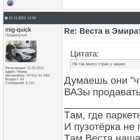
21.11.2024, 12:50
mig-quick
Re: Веста в Эмира
Продвинутый
Цитата:
Не так много стран у наших
Регистрация: 21.03.2021
Адрес: Пермь
Автомобиль: GFK11-51-ХВ1
Думаешь они "ч
Возраст: 64
Сообщений: 6,712
ВАЗы продавать
_____________
Там, где паркет
И пузотёрка не 
Там Веста наша