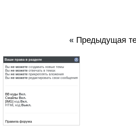
«
Предыдущая т
Ваши права в разделе
Вы
не можете
создавать новые темы
Вы
не можете
отвечать в темах
Вы
не можете
прикреплять вложения
Вы
не можете
редактировать свои сообщения
BB коды
Вкл.
Смайлы
Вкл.
[IMG]
код
Вкл.
HTML код
Выкл.
Правила форума