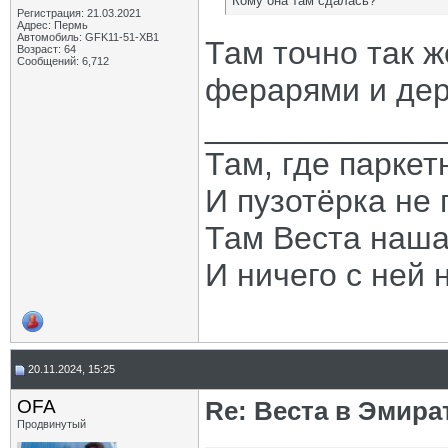
Кому она там сдалась?
Регистрация: 21.03.2021
Адрес: Пермь
Автомобиль: GFK11-51-ХВ1
Там точно так же
Возраст: 64
Сообщений: 6,712
ферарями и дере
_____________
Там, где паркет
И пузотёрка не 
Там Веста наша
И ничего с ней 
20.11.2024, 15:25
OFA
Re: Веста в Эмира
Продвинутый