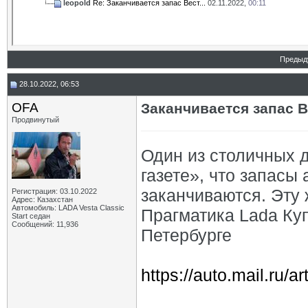
leopold
Re: Заканчивается запас Вест...
02.11.2022,
00:11
Предыд
28.10.2022, 06:53
OFA
Заканчивается запас В
Продвинутый
Один из столичных 
газете», что запасы
заканчиваются. Эту
Регистрация: 03.10.2022
Адрес: Казахстан
Автомобиль: LADA Vesta Classic
Прагматика Lada Ку
Start седан
Сообщений: 11,936
Петербурге
https://auto.mail.ru/a