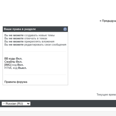
«
Предыдущ
Ваши права в разделе
Вы
не можете
создавать новые темы
Вы
не можете
отвечать в темах
Вы
не можете
прикреплять вложения
Вы
не можете
редактировать свои сообщения
BB коды
Вкл.
Смайлы
Вкл.
[IMG]
код
Вкл.
HTML код
Выкл.
Правила форума
Текущее врем