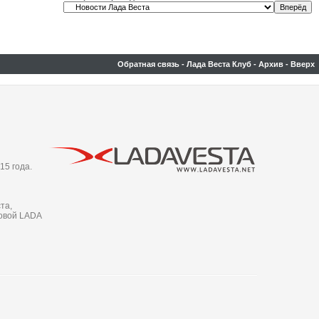
Обратная связь
-
Лада Веста Клуб
-
Архив
-
Вверх
15 года.
та,
новой LADA