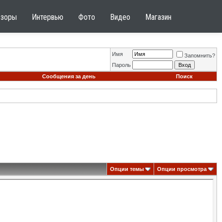
бзоры
Интервью
Фото
Видео
Магазин
Имя
Запомнить?
Пароль
Сообщения за день
Поиск
Опции темы
Опции просмотра