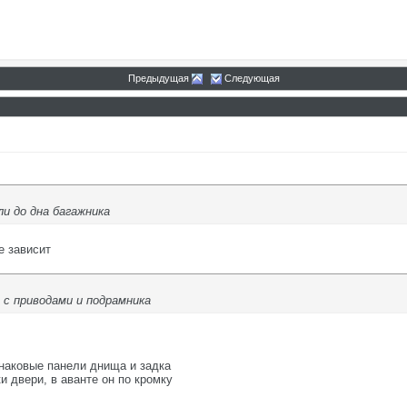
Предыдущая
Следующая
и до дна багажника
е зависит
 с приводами и подрамника
инаковые панели днища и задка
и двери, в аванте он по кромку