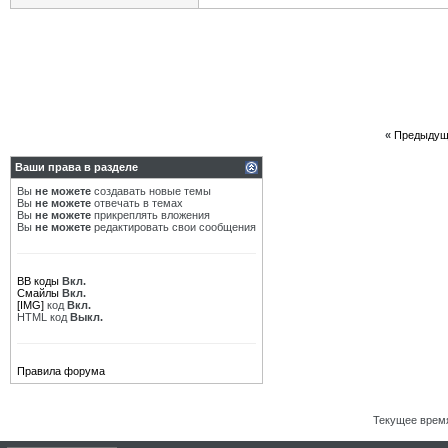
«
Предыдущ
Ваши права в разделе
Вы
не можете
создавать новые темы
Вы
не можете
отвечать в темах
Вы
не можете
прикреплять вложения
Вы
не можете
редактировать свои сообщения
BB коды
Вкл.
Смайлы
Вкл.
[IMG]
код
Вкл.
HTML код
Выкл.
Правила форума
Текущее врем