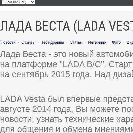
ЛАДА ВЕСТА (LADA VES
Новости
·
Отзывы
·
Тест-драйвы
·
Статьи
·
Интервью
·
Фото
·
Ви
Лада Веста - это новый автомо
на платформе "LADA B/C". Старт
на сентябрь 2015 года. Над диз
LADA Vesta был впервые предст
августе 2014 года, Вы можете п
новости, узнать технические ха
для общения и обмена мнениями