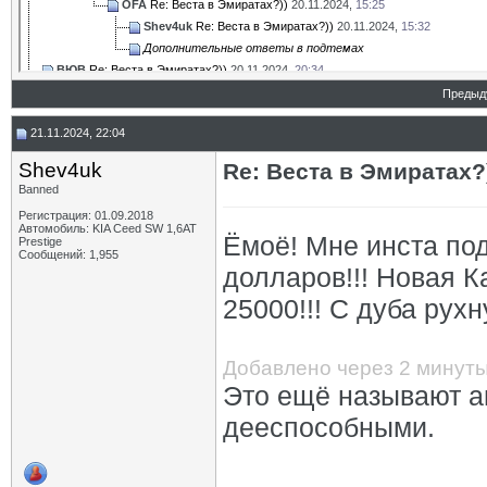
OFA
Re: Веста в Эмиратах?))
20.11.2024,
15:25
Shev4uk
Re: Веста в Эмиратах?))
20.11.2024,
15:32
Дополнительные ответы в подтемах
ВЮВ
Re: Веста в Эмиратах?))
20.11.2024,
20:34
mig-quick
Re: Веста в Эмиратах?))
21.11.2024,
12:50
Предыд
OFA
Re: Веста в Эмиратах?))
21.11.2024,
13:29
21.11.2024, 22:04
ВЮВ
Re: Веста в Эмиратах?))
21.11.2024,
19:24
Shev4uk
Re: Веста в Эмиратах?))
21.11.2024,
22:04
Shev4uk
Re: Веста в Эмиратах?
OFA
Re: Веста в Эмиратах?))
22.11.2024,
04:19
Banned
mig-quick
Re: Веста в Эмиратах?))
25.11.2024,
17:58
Регистрация: 01.09.2018
Автомобиль: KIA Ceed SW 1,6AT
Ёмоё! Мне инста под
Prestige
Сообщений: 1,955
долларов!!! Новая К
25000!!! С дуба рухн
Добавлено через 2 минут
Это ещё называют а
дееспособными.