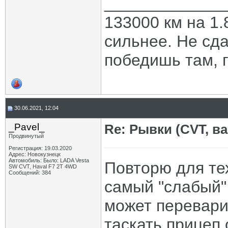
_____________
133000 км на 1.
сильнее. Не сда
победишь там, г
30.06.2021, 12:04
_Pavel_
Re: Рывки (CVT, в
Продвинутый
Регистрация: 19.03.2020
Адрес: Новокузнецк
Автомобиль: Было: LADA Vesta
Повторю для тех
SW CVT, Haval F7 2T 4WD
Сообщений: 384
самый "слабый" 
может перевари
таскать прицеп 