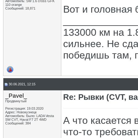
Автомобиль: SW 1.6 cross GFK
110 orange
Вот и головная 
Сообщений: 18,871
_____________
133000 км на 1.
сильнее. Не сда
победишь там, г
30.06.2021, 12:15
_Pavel_
Re: Рывки (CVT, в
Продвинутый
Регистрация: 19.03.2020
Адрес: Новокузнецк
Автомобиль: Было: LADA Vesta
А что касается 
SW CVT, Haval F7 2T 4WD
Сообщений: 384
что-то требовать