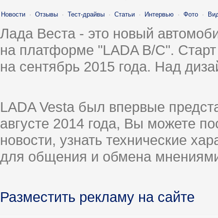
Новости
·
Отзывы
·
Тест-драйвы
·
Статьи
·
Интервью
·
Фото
·
Ви
Лада Веста - это новый автомо
на платформе "LADA B/C". Старт
на сентябрь 2015 года. Над диз
LADA Vesta был впервые предст
августе 2014 года, Вы можете п
новости, узнать технические ха
для общения и обмена мнениями
Разместить рекламу на сайте