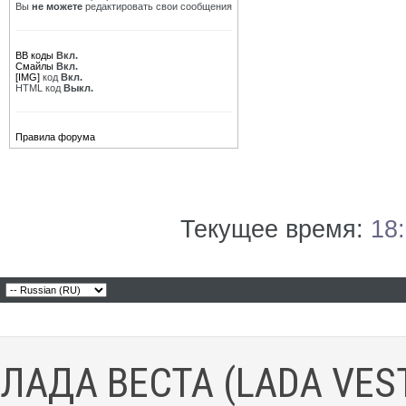
Вы
не можете
редактировать свои сообщения
BB коды
Вкл.
Смайлы
Вкл.
[IMG]
код
Вкл.
HTML код
Выкл.
Правила форума
Текущее время:
18
ЛАДА ВЕСТА (LADA VES