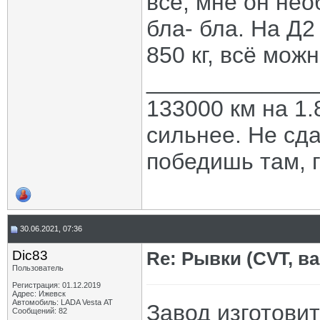
всё, мне он нео
бла- бла. На Д2
850 кг, всё мож
_____________
133000 км на 1.
сильнее. Не сда
победишь там, г
30.06.2021, 07:36
Dic83
Re: Рывки (CVT, в
Пользователь
Регистрация: 01.12.2019
Адрес: Ижевск
Автомобиль: LADA Vesta АТ
Завод изготови
Сообщений: 82