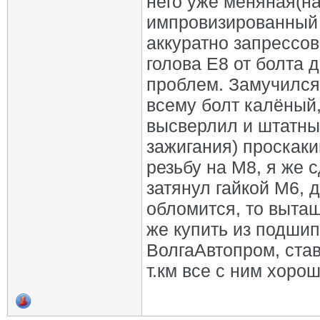
него уже меняная(на
импровизированный 
аккуратно запрессо
голова Е8 от болта 
проблем. Замучился 
всему болт калёный,
высверлил и штатны
зажигания) проскаки
резьбу на М8, я же 
затянул гайкой М6,
обломится, то вытащ
же купить из подшип
ВолгаАвтопром, став
т.км все с ним хорош