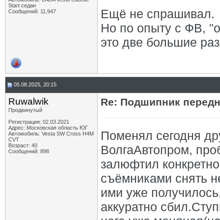
Start седан
Ещё не спрашивал.
Сообщений: 11,947
Но по опыту с ФВ, "
это две большие раз
05.08.2025, 20:15
Ruwalwik
Re: Подшипник перед
Продвинутый
Регистрация: 02.03.2021
Адрес: Московская область ЮГ
Поменял сегодня др
Автомобиль: Vesta SW Cross H4M
CVT
Возраст: 40
ВолгаАвтопром, пробе
Сообщений: 898
залюфтил конкретно
съёмниками снять не
ими уже получилось
аккуратно сбил.Ступ