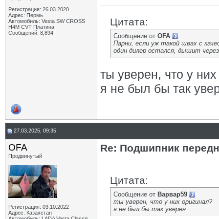
Регистрация: 26.03.2020
Адрес: Пермь
Цитата:
Автомобиль: Vesta SW CROSS
H4M CVT Платина
Сообщений: 8,894
Сообщение от
OFA
Парни, если уж такой швах с кач
один дилер остался, дышит через 
ты уверен, что у ни
я не был бы так уве
27.03.2025, 09:35
OFA
Re: Подшипник перед
Продвинутый
Цитата:
Сообщение от
Варвар59
ты уверен, что у них оригинал?
Регистрация: 03.10.2022
я не был бы так уверен
Адрес: Казахстан
Автомобиль: LADA Vesta Classic