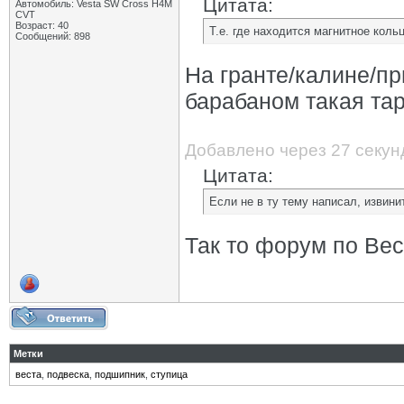
Цитата:
Автомобиль: Vesta SW Cross H4M
CVT
Возраст: 40
Т.е. где находится магнитное кол
Сообщений: 898
На гранте/калине/пр
барабаном такая та
Добавлено через 27 секун
Цитата:
Если не в ту тему написал, извинит
Так то форум по Вес
Метки
веста
,
подвеска
,
подшипник
,
ступица