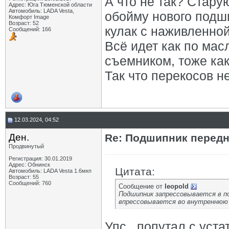
А что не так? Стар
Адрес: Юга Тюменской области
Автомобиль: LADA Vesta,
обойму нового подш
Комфорт Image
Возраст: 52
кулак с наживленной
Сообщений: 166
Всё идет как по ма
съемником, тоже как
Так что перекосов н
12.03.2024, 04:52
Ден.
Re: Подшипник перед
Продвинутый
Регистрация: 30.01.2019
Адрес: Обнинск
Цитата:
Автомобиль: LADA Vesta 1.6мкп
Возраст: 55
Сообщений: 760
Сообщение от
leopold
Подшипник запрессовывается в по
впрессовывается во внутреннюю 
Упс...попутал с уста