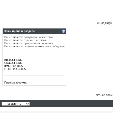
«
Предыдущ
Ваши права в разделе
Вы
не можете
создавать новые темы
Вы
не можете
отвечать в темах
Вы
не можете
прикреплять вложения
Вы
не можете
редактировать свои сообщения
BB коды
Вкл.
Смайлы
Вкл.
[IMG]
код
Вкл.
HTML код
Выкл.
Правила форума
Текущее врем