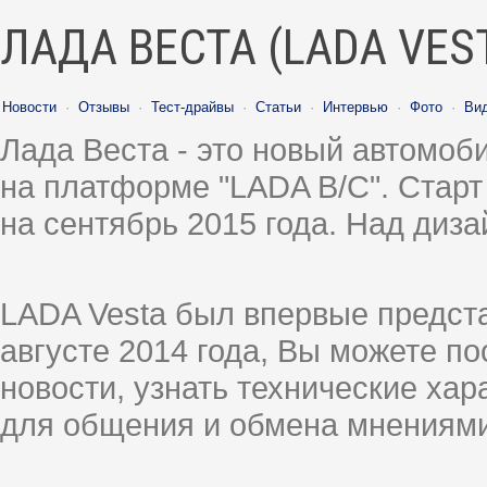
ЛАДА ВЕСТА (LADA VES
Новости
·
Отзывы
·
Тест-драйвы
·
Статьи
·
Интервью
·
Фото
·
Ви
Лада Веста - это новый автомо
на платформе "LADA B/C". Старт
на сентябрь 2015 года. Над диз
LADA Vesta был впервые предст
августе 2014 года, Вы можете п
новости, узнать технические ха
для общения и обмена мнениями