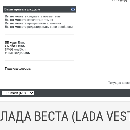
«
Предыдущ
Ваши права в разделе
Вы
не можете
создавать новые темы
Вы
не можете
отвечать в темах
Вы
не можете
прикреплять вложения
Вы
не можете
редактировать свои сообщения
BB коды
Вкл.
Смайлы
Вкл.
[IMG]
код
Вкл.
HTML код
Выкл.
Правила форума
Текущее врем
ЛАДА ВЕСТА (LADA VES