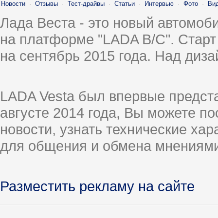
Новости
·
Отзывы
·
Тест-драйвы
·
Статьи
·
Интервью
·
Фото
·
Ви
Лада Веста - это новый автомо
на платформе "LADA B/C". Старт
на сентябрь 2015 года. Над диз
LADA Vesta был впервые предст
августе 2014 года, Вы можете п
новости, узнать технические ха
для общения и обмена мнениями
Разместить рекламу на сайте