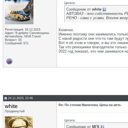
Цитата:
Сообщение от
white
АВТОВАЗ - это собственность Р
РЕНО - сами с усами. Вполне мо
Регистрация: 26.12.2015
Конечно.
Адрес: В дебрях Смоленщины
Именно поэтому они занимались только
Автомобиль: NIVA Travel
С какой радости они что-то там будут 
Возраст: 55
Вот я об этом и говорю, и вы это лишн
Сообщений: 671
Так что реношники благодетели только 
2022 год показал, кто чем занимался на
24.11.2023, 22:46
white
Re: По стопам Манилова. Цены на авто.
Продвинутый
Цитата:
Сообщение от
МГК