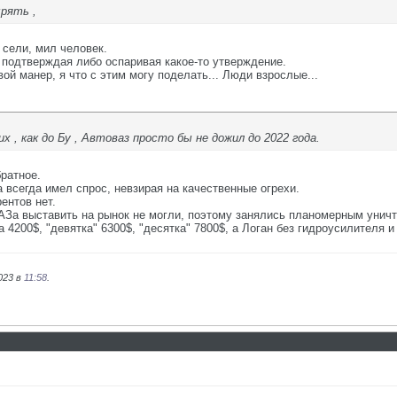
рять ,
 сели, мил человек.
, подтверждая либо оспаривая какое-то утверждение.
вой манер, я что с этим могу поделать... Люди взрослые...
, как до Бу , Автоваз просто бы не дожил до 2022 года.
ратное.
 всегда имел спрос, невзирая на качественные огрехи.
ентов нет.
АЗа выставить на рынок не могли, поэтому занялись планомерным уничт
а 4200$, "девятка" 6300$, "десятка" 7800$, а Логан без гидроусилителя 
023 в
11:58
.