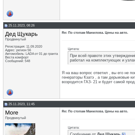
25.11.2023, 08:26
Дед Щукарь
Re: По стопам Манилова. Цены на авто.
Продвинутый
Регистрация: 11.09.2020
Цитата:
Адрес: регион 56
Автомобиль: LADA от 01 до гранта
При всей правоте этих утверждени
Веста комфорт
работал на комплектующих и узла
Сообщений: 548
Я на ваш вопрос ответил , вы его не п
генераторы Кзатэ , а там дерьмовые ки
возродится ГАЗ- 21 и будет самой про
25.11.2023, 11:45
More
Re: По стопам Манилова. Цены на авто.
Продвинутый
Цитата:
Сообщение от
Дед Щукарь