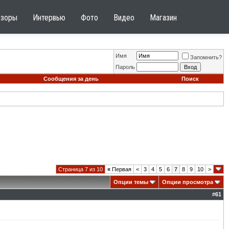
бзоры
Интервью
Фото
Видео
Магазин
Имя
Запомнить?
Пароль
Сообщения за день
Поиск
Страница 7 из 10
«
Первая
<
3
4
5
6
7
8
9
10
>
Опции темы
Опции просмотра
#
61