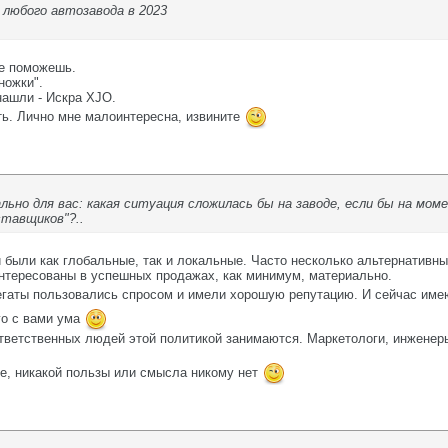
 любого автозавода в 2023
не поможешь.
ножки".
нашли - Искра XJO.
ть. Лично мне малоинтересна, извините
иально для вас: какая ситуация сложилась бы на заводе, если бы на м
ставщиков"?..
 были как глобальные, так и локальные. Часто несколько альтернативны
нтересованы в успешных продажах, как минимум, материально.
егаты пользовались спросом и имели хорошую репутацию. И сейчас им
го с вами ума
ветственных людей этой политикой занимаются. Маркетологи, инженеры,
ое, никакой пользы или смысла никому нет