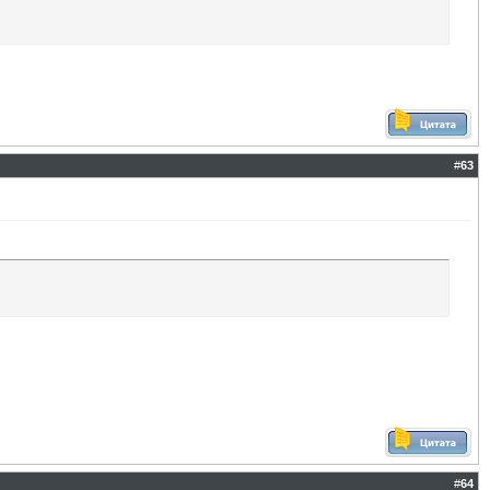
#
63
#
64