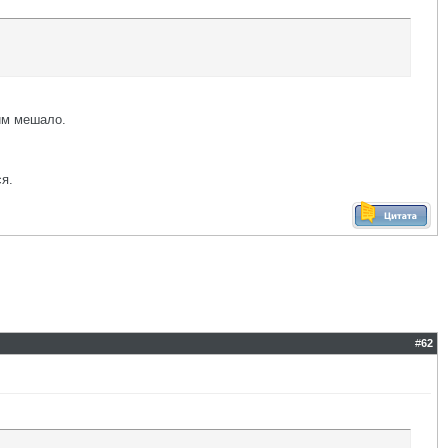
им мешало.
ся.
#
62