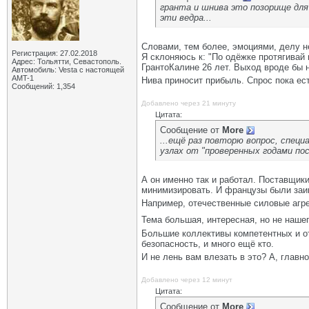
гранта и шнива это позорище для
эти ведра...
Словами, тем более, эмоциями, делу 
Регистрация: 27.02.2018
Я склоняюсь к: "По одёжке протягивай 
Адрес: Тольятти, Севастополь.
ГрантоКалине 26 лет. Выход вроде бы 
Автомобиль: Vesta с настоящей
AMT-1
Нива приносит прибыль. Спрос пока ес
Сообщений: 1,354
Добавлено через 21 минуту
Цитата:
Сообщение от
More
...ещё раз повторю вопрос, спец
узлах от "проверенных годами по
А он именно так и работал. Поставщики
минимизировать. И французы были заи
Например, отечественные силовые агр
Тема большая, интересная, но не наше
Большие коллективы компетентных и от
безопасность, и много ещё кто.
И не лень вам влезать в это? А, главн
Добавлено через 12 минут
Цитата:
Сообщение от
More