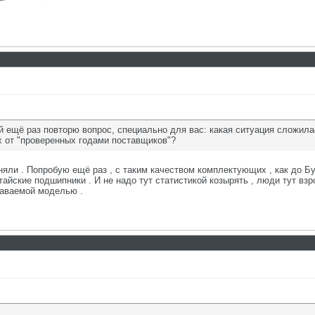
й ещё раз повторю вопрос, специально для вас: какая ситуация сложил
х от "проверенных годами поставщиков"?
оняли . Попробую ещё раз , с таким качеством комплектующих , как до Бу
тайские подшипники . И не надо тут статистикой козырять , люди тут взр
даваемой моделью .