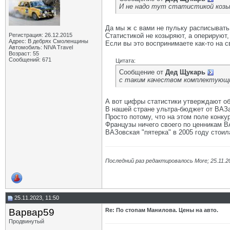
И не надо тут статистикой козы
Да мы ж с вами не пульку расписывать
Регистрация: 26.12.2015
Статистикой не козыряют, а оперируют
Адрес: В дебрях Смоленщины
Если вы это воспринимаете как-то на с
Автомобиль: NIVA Travel
Возраст: 55
Сообщений: 671
Цитата:
Сообщение от
Дед Щукарь
с таким качеством комплектующих 
А вот цифры статистики утверждают об
В нашей стране ультра-бюджет от ВАЗа
Просто потому, что на этом поле конкур
Французы ничего своего по ценникам В
ВАЗовская "пятерка" в 2005 году стоил
Последний раз редактировалось More; 25.11.2
25.11.2023, 11:50
Варвар59
Re: По стопам Манилова. Цены на авто.
Продвинутый