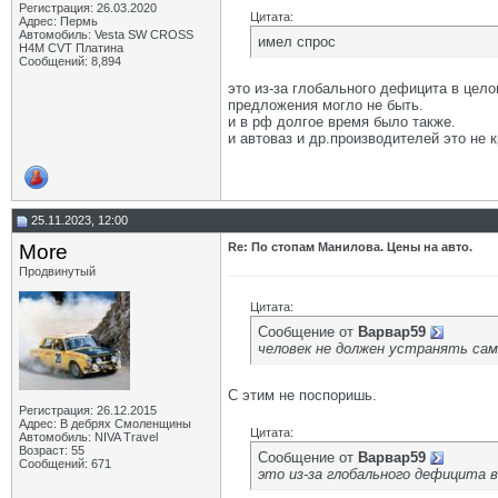
Регистрация: 26.03.2020
Цитата:
Адрес: Пермь
Автомобиль: Vesta SW CROSS
имел спрос
H4M CVT Платина
Сообщений: 8,894
это из-за глобального дефицита в цело
предложения могло не быть.
и в рф долгое время было также.
и автоваз и др.производителей это не 
25.11.2023, 12:00
More
Re: По стопам Манилова. Цены на авто.
Продвинутый
Цитата:
Сообщение от
Варвар59
человек не должен устранять са
С этим не поспоришь.
Регистрация: 26.12.2015
Адрес: В дебрях Смоленщины
Цитата:
Автомобиль: NIVA Travel
Возраст: 55
Сообщение от
Варвар59
Сообщений: 671
это из-за глобального дефицита 