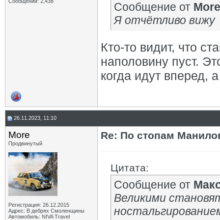
Сообщений: 2,438
Сообщение от
Mor
Я отчётливо вижу
Кто-то видит, что ст
наполовину пуст. Эт
когда идут вперед, 
26.11.2023, 11:10
More
Re: По стопам Манилов
Продвинутый
Цитата:
Сообщение от
Мак
Великими становят
Регистрация: 26.12.2015
ностальгирование
Адрес: В дебрях Смоленщины
Автомобиль: NIVA Travel