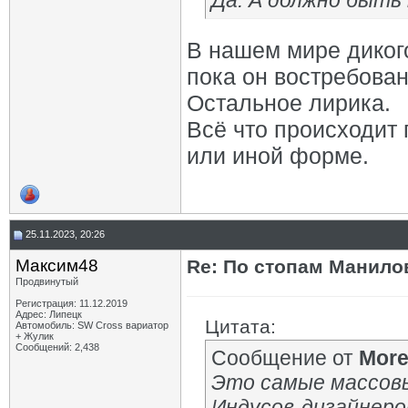
Да. А должно быть 
В нашем мире дикого
пока он востребован
Остальное лирика.
Всё что происходит 
или иной форме.
25.11.2023, 20:26
Максим48
Re: По стопам Манилов
Продвинутый
Регистрация: 11.12.2019
Адрес: Липецк
Цитата:
Автомобиль: SW Cross вариатор
+ Жулик
Сообщений: 2,438
Сообщение от
Mor
Это самые массовы
Индусов-дизайнеро