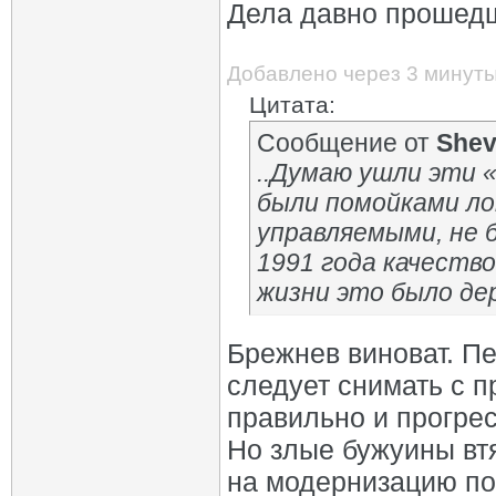
Дела давно прошед
Добавлено через 3 минут
Цитата:
Сообщение от
She
..Думаю ушли эти «
были помойками ло
управляемыми, не 
1991 года качество
жизни это было де
Брежнев виноват. П
следует снимать с п
правильно и прогрес
Но злые бужуины вт
на модернизацию по