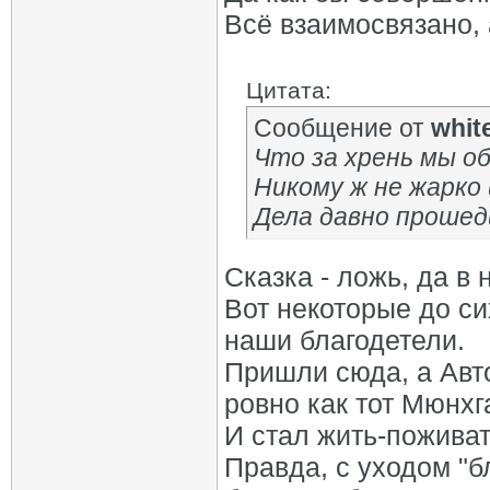
Всё взаимосвязано, 
Цитата:
Сообщение от
whit
Что за хрень мы 
Никому ж не жарко 
Дела давно проше
Сказка - ложь, да в н
Вот некоторые до си
наши благодетели.
Пришли сюда, а Авто
ровно как тот Мюнхг
И стал жить-поживат
Правда, с уходом "б