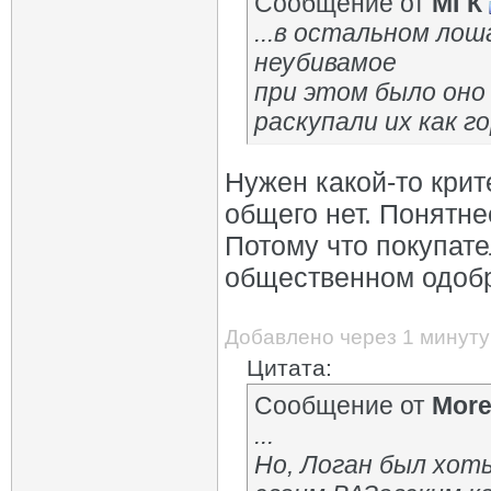
Сообщение от
МГК
...в остальном лош
неубивамое
при этом было он
раскупали их как г
Нужен какой-то крит
общего нет. Понятне
Потому что покупате
общественном одоб
Добавлено через 1 минуту
Цитата:
Сообщение от
Mor
...
Но, Логан был хоть