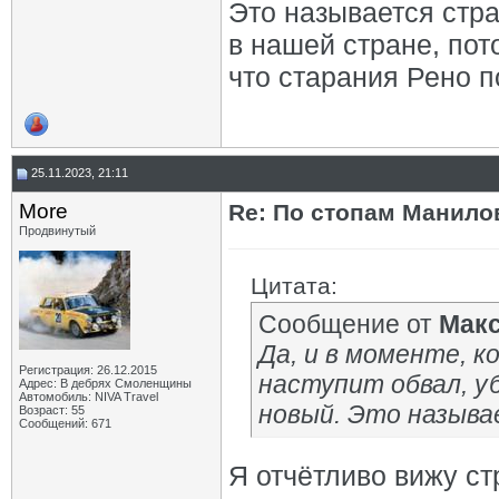
Это называется стра
в нашей стране, пот
что старания Рено 
25.11.2023, 21:11
More
Re: По стопам Манилов
Продвинутый
Цитата:
Сообщение от
Мак
Да, и в моменте, 
Регистрация: 26.12.2015
наступит обвал, у
Адрес: В дебрях Смоленщины
Автомобиль: NIVA Travel
новый. Это назыв
Возраст: 55
Сообщений: 671
Я отчётливо вижу с