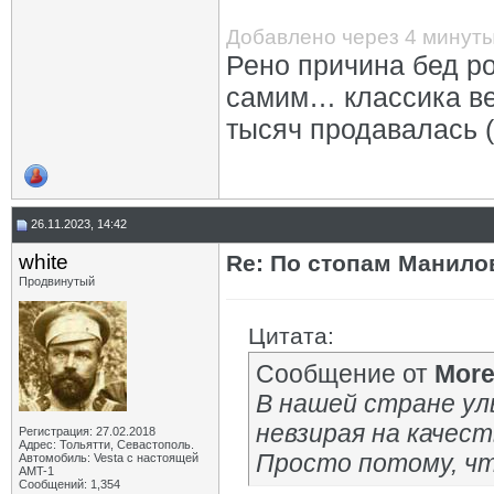
Добавлено через 4 минут
Рено причина бед р
самим… классика ве
тысяч продавалась 
26.11.2023, 14:42
white
Re: По стопам Манилов
Продвинутый
Цитата:
Сообщение от
Mor
В нашей стране ул
невзирая на качест
Регистрация: 27.02.2018
Адрес: Тольятти, Севастополь.
Просто потому, чт
Автомобиль: Vesta с настоящей
AMT-1
Сообщений: 1,354