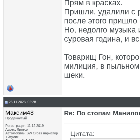
Прям в красках.
Пришли, удалили с 
после этого пришло 
Но, недолго музыка 
суровая година, и в
Товарищ Гон, которо
милиция, в пыльном 
щеки.
26.11.2023, 02:28
Максим48
Re: По стопам Манилов
Продвинутый
Регистрация: 11.12.2019
Адрес: Липецк
Цитата:
Автомобиль: SW Cross вариатор
+ Жулик