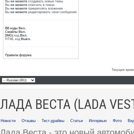
Вы
не можете
создавать новые темы
Вы
не можете
отвечать в темах
Вы
не можете
прикреплять вложения
Вы
не можете
редактировать свои сообщения
BB коды
Вкл.
Смайлы
Вкл.
[IMG]
код
Вкл.
HTML код
Выкл.
Правила форума
Текущее врем
ЛАДА ВЕСТА (LADA VES
Новости
·
Отзывы
·
Тест-драйвы
·
Статьи
·
Интервью
·
Фото
·
Ви
Лада Веста - это новый автомо