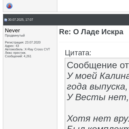
30.07.2025, 17:07
Never
Re: О Ладе Искра
Продвинутый
Регистрация: 23.07.2020
Адрес: 43
Автомобиль: X-Ray Cross CVT
Цитата:
Люкс престиж.
Сообщений: 4,261
Сообщение о
У моей Калин
года выпуска
У Весты нет,
Хотя нет вру..