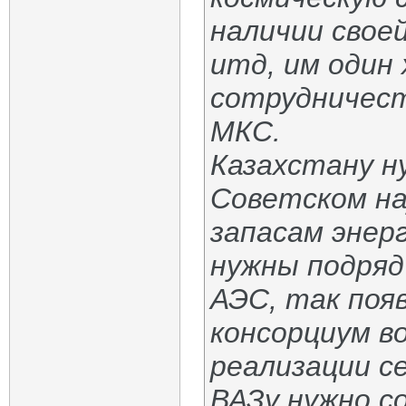
наличии свое
итд, им один
сотрудничеств
МКС.
Казахстану ну
Советском на
запасам энер
нужны подряд
АЭС, так поя
консорциум в
реализации се
ВАЗу нужно с