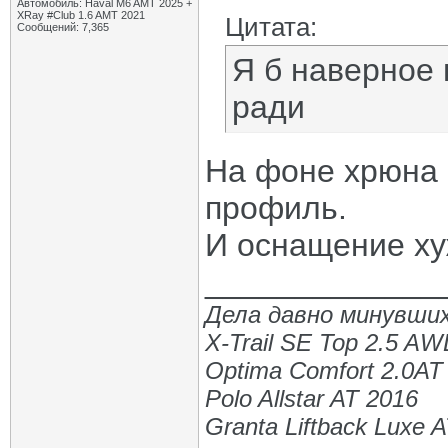
Автомобиль: Haval M6 AMT 2025 +
XRay #Club 1.6 AMT 2021
Цитата:
Сообщений: 7,365
Я б наверное 
ради
На фоне хрюна м
профиль.
И оснащение ху
_____________
Дела давно минувших
X-Trail SE Top 2.5 A
Optima Comfort 2.0AT
Polo Allstar AT 2016
Granta Liftback Luxe 