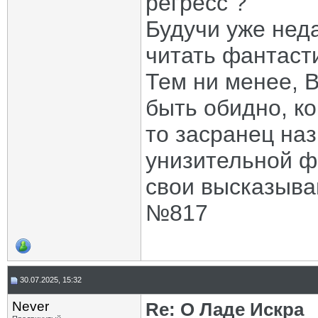
регресс ?
Будучи уже нед
читать фантаст
Тем ни менее, 
быть обидно, ко
то засранец на
унизительной ф
свои высказыва
№817
30.07.2025, 15:32
Never
Re: О Ладе Искра