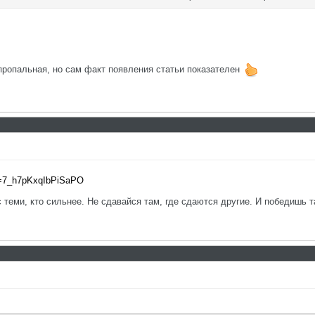
пропальная, но сам факт появления статьи показателен
i=7_h7pKxqIbPiSaPO
с теми, кто сильнее. Не сдавайся там, где сдаются другие. И победишь т