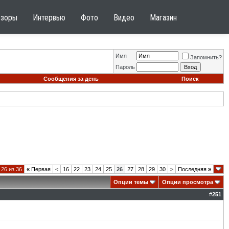
бзоры
Интервью
Фото
Видео
Магазин
Имя
Запомнить?
Пароль
Сообщения за день
Поиск
26 из 36
«
Первая
<
16
22
23
24
25
26
27
28
29
30
>
Последняя
»
Опции темы
Опции просмотра
#
251