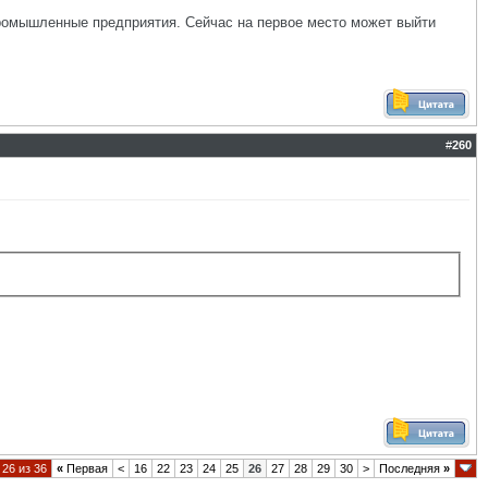
промышленные предприятия. Сейчас на первое место может выйти
#
260
26 из 36
«
Первая
<
16
22
23
24
25
26
27
28
29
30
>
Последняя
»