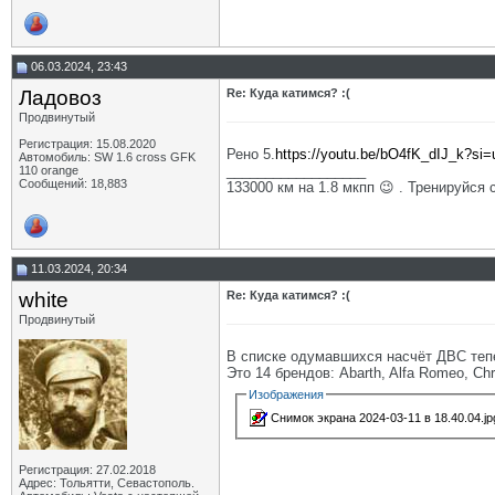
06.03.2024, 23:43
Ладовоз
Re: Куда катимся? :(
Продвинутый
Регистрация: 15.08.2020
Рено 5.
https://youtu.be/bO4fK_dIJ_k?si
Автомобиль: SW 1.6 cross GFK
__________________
110 orange
Сообщений: 18,883
133000 км на 1.8 мкпп 😉 . Тренируйся 
11.03.2024, 20:34
white
Re: Куда катимся? :(
Продвинутый
В списке одумавшихся насчёт ДВС теп
Это 14 брендов: Abarth, Alfa Romeo, Chry
Изображения
Снимок экрана 2024-03-11 в 18.40.04.jp
Регистрация: 27.02.2018
Адрес: Тольятти, Севастополь.