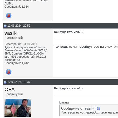
Автомобиль: Vesta с настоящей
AMT-1
Сообщений: 1,354
11.03.2024, 20:59
vasil-ii
Re: Куда катимся? :(
Продвинутый
Регистрация: 31.10.2017
Так ведь если перейдут все на электрич
Адрес: Свердловская область
Автомобиль: LADA Vesta SW 1,6
5МТ, Comfort (GFK11-51-000),
цвет 691 серебристый, 07.2018
Возраст: 53
Сообщений: 1,612
12.03.2024, 10:37
OFA
Re: Куда катимся? :(
Продвинутый
Цитата:
Сообщение от
vasil-ii
Так ведь если перейдут все на эл