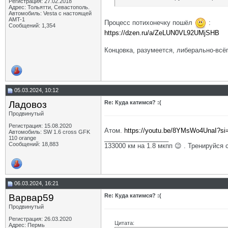
Регистрация: 27.02.2018
Адрес: Тольятти, Севастополь.
Автомобиль: Vesta с настоящей
AMT-1
Процесс потихонечку пошёл
:
Сообщений: 1,354
https://dzen.ru/a/ZeLUN0VL92UMjSHB
Концовка, разумеется, либерально-всё
05.03.2024, 10:12
Ладовоз
Re: Куда катимся? :(
Продвинутый
Регистрация: 15.08.2020
Атом.
https://youtu.be/8YMsWo4UnaI?s
Автомобиль: SW 1.6 cross GFK
__________________
110 orange
Сообщений: 18,883
133000 км на 1.8 мкпп 😉 . Тренируйся 
06.03.2024, 16:21
Варвар59
Re: Куда катимся? :(
Продвинутый
Регистрация: 26.03.2020
Цитата:
Адрес: Пермь