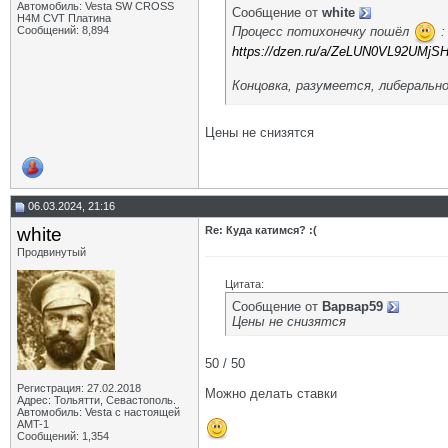
Автомобиль: Vesta SW CROSS
Сообщение от
white
H4M CVT Платина
Процесс потихонечку пошёл
:
Сообщений: 8,894
https://dzen.ru/a/ZeLUN0VL92UMjS
Концовка, разумеется, либеральн
Цены не снизятся
06.03.2024, 21:16
white
Re: Куда катимся? :(
Продвинутый
Цитата:
Сообщение от
Варвар59
Цены не снизятся
50 / 50
Регистрация: 27.02.2018
Можно делать ставки
Адрес: Тольятти, Севастополь.
Автомобиль: Vesta с настоящей
AMT-1
Сообщений: 1,354