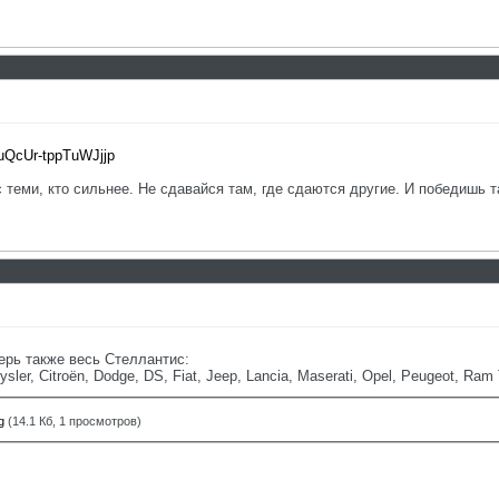
=uQcUr-tppTuWJjjp
с теми, кто сильнее. Не сдавайся там, где сдаются другие. И победишь т
ерь также весь Стеллантис:
sler, Citroën, Dodge, DS, Fiat, Jeep, Lancia, Maserati, Opel, Peugeot, Ram 
g
(14.1 Кб, 1 просмотров)