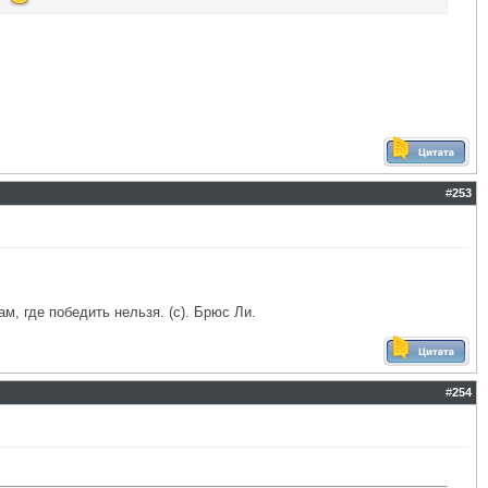
#
253
ам, где победить нельзя. (с). Брюс Ли.
#
254