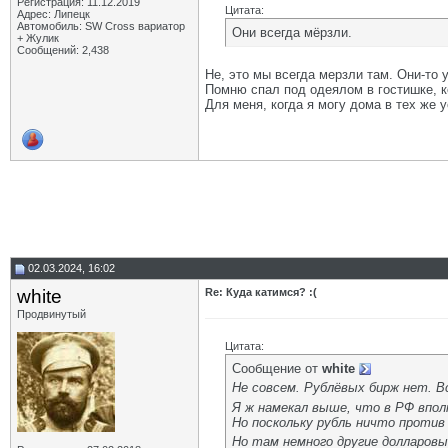
Регистрация: 11.12.2019
Цитата:
Адрес: Липецк
Автомобиль: SW Cross вариатор
Они всегда мёрзли.
+ Жулик
Сообщений: 2,438
Не, это мы всегда мерзли там. Они-то 
Помню спал под одеялом в гостишке, к
Для меня, когда я могу дома в тех же у
02.03.2024, 16:02
white
Re: Куда катимся? :(
Продвинутый
Цитата:
Сообщение от
white
Не совсем. Рублёвых бирж нет. В
Я ж намекал выше, что в РФ впол
Но поскольку рубль ничто против
Но там немного другие долларовы