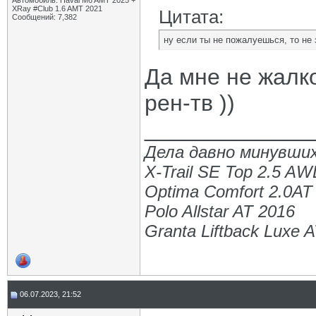
Автомобиль: Haval M6 AMT 2025 +
XRay #Club 1.6 AMT 2021
Цитата:
Сообщений: 7,382
ну если ты не пожалуешься, то не з
Да мне не жалк
рен-тв ))
_____________
Дела давно минувших
X-Trail SE Top 2.5 A
Optima Comfort 2.0AT
Polo Allstar AT 2016
Granta Liftback Luxe 
06.07.2023, 21:52