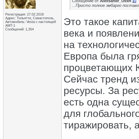
Сообщение от
Alexsandr_UssR
...Просто полное эмбарго поставо
Регистрация: 27.02.2018
Адрес: Тольятти, Севастополь.
Это такое капи
Автомобиль: Vesta с настоящей
AMT-1
Сообщений: 1,354
века и появлени
на технологиче
Европа была гр
процветающих Ю
Сейчас тренд и
ресурсы. За ре
есть одна суще
для глобального
тиражировать, а