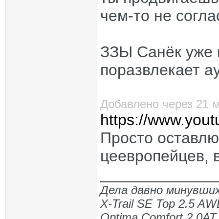
чем-то не согла
ЗЗЫ Санёк уже 
поразвлекает а
Добавлено через 21 
https://www.yo
Просто оставлю
цеевропейцев, 
_____________
Дела давно минувших
X-Trail SE Top 2.5 A
Optima Comfort 2.0AT