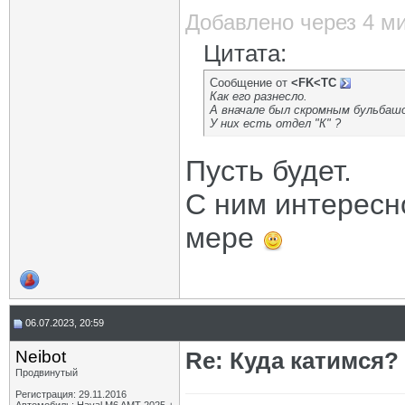
Добавлено через 4 м
Цитата:
Сообщение от
<FK<TC
Как его разнесло.
А вначале был скромным бульбаш
У них есть отдел "К" ?
Пусть будет.
С ним интересно
мере
06.07.2023, 20:59
Neibot
Re: Куда катимся? 
Продвинутый
Регистрация: 29.11.2016