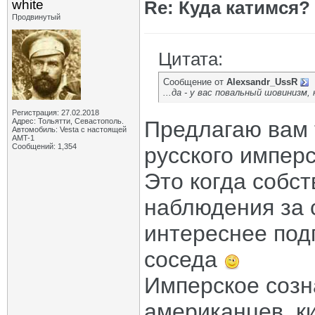
white
Re: Куда катимся? 
Продвинутый
Цитата:
Сообщение от
Alexsandr_UssR
...да - у вас повальный шовинизм,
Регистрация: 27.02.2018
Адрес: Тольятти, Севастополь.
Предлагаю вам 
Автомобиль: Vesta с настоящей
AMT-1
Сообщений: 1,354
русского импер
Это когда собс
наблюдения за 
интереснее под
соседа
Имперское созн
американцев, к