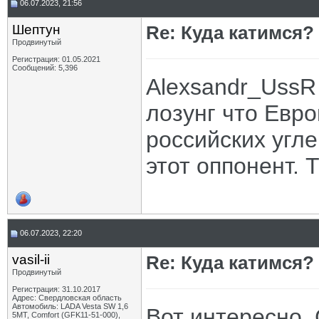
06.07.2023, 21:56
Шептун
Re: Куда катимся? 
Продвинутый
Регистрация: 01.05.2021
Сообщений: 5,396
Alexsandr_UssR
лозунг что Евр
российских угл
этот оппонент. 
06.07.2023, 22:20
vasil-ii
Re: Куда катимся? 
Продвинутый
Регистрация: 31.10.2017
Адрес: Свердловская область
Автомобиль: LADA Vesta SW 1,6
Вот интересно, 
5МТ, Comfort (GFK11-51-000),