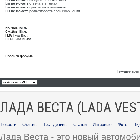
Вы
не можете
отвечать в темах
Вы
не можете
прикреплять вложения
Вы
не можете
редактировать свои сообщения
BB коды
Вкл.
Смайлы
Вкл.
[IMG]
код
Вкл.
HTML код
Выкл.
Правила форума
Текущее врем
ЛАДА ВЕСТА (LADA VES
Новости
·
Отзывы
·
Тест-драйвы
·
Статьи
·
Интервью
·
Фото
·
Ви
Лада Веста - это новый автомо