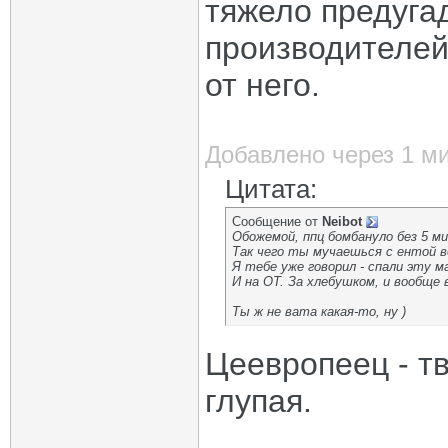
тяжело предугад
производителей 
от него.
Добавлено через 1 м
Цитата:
Сообщение от
Neibot
Обожемой, ппц бомбануло без 5 ми
Так чего ты мучаешься с ентой 
Я тебе уже говорил - спали эту м
И на ОТ. За хлебушком, и вообще 
Ты ж не вата какая-то, ну )
Цеевропеец - тв
глупая.