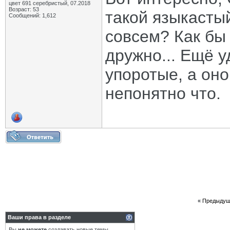
цвет 691 серебристый, 07.2018
Возраст: 53
такой языкасты
Сообщений: 1,612
совсем? Как бы 
дружно... Ещё 
упоротые, а оно
непонятно что.
«
Предыдущ
Ваши права в разделе
Вы
не можете
создавать новые темы