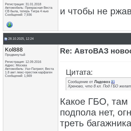
Регистрация: 31.01.2018
Автомобиль: Прекрасная Веста
и чтобы не ржа
СВ была, теперь Тигра 4 нью
Сообщений: 7,936
28.10.2025, 12:24
Kol888
Re: АвтоВАЗ ново
Продвинутый
Регистрация: 12.09.2016
Адрес: Москва
Автомобиль: Уаз-Патриот, Веста
Цитата:
1.8 амт люкс-престиж карфаген
Сообщений: 1,669
Сообщение от
Ладовоз
Хреново, что 8 кл. Под ГБО желат
Какое ГБО, там 
подпола нет, огн
треть багажника