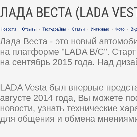
ЛАДА ВЕСТА (LADA VES
Новости
·
Отзывы
·
Тест-драйвы
·
Статьи
·
Интервью
·
Фото
·
Ви
Лада Веста - это новый автомо
на платформе "LADA B/C". Старт
на сентябрь 2015 года. Над диз
LADA Vesta был впервые предст
августе 2014 года, Вы можете п
новости, узнать технические ха
для общения и обмена мнениями