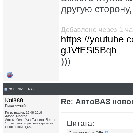
другую сторону,
Добавлено через 1 ча
https://youtube
gJVfESl5Bqh
)))
28.10.2025, 14:42
Kol888
Re: АвтоВАЗ ново
Продвинутый
Регистрация: 12.09.2016
Адрес: Москва
Автомобиль: Уаз-Патриот, Веста
Цитата:
1.8 амт люкс-престиж карфаген
Сообщений: 1,669
Сообщение от
OFA