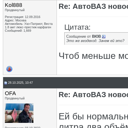
Kol888
Re: АвтоВАЗ ново
Продвинутый
Регистрация: 12.09.2016
Адрес: Москва
Автомобиль: Уаз-Патриот, Веста
Цитата:
1.8 амт люкс-престиж карфаген
Сообщений: 1,669
Сообщение от
ВЮВ
Это же вездеход. Зачем ей это?
Чтоб меньше мо
28.10.2025, 10:47
OFA
Re: АвтоВАЗ ново
Продвинутый
Ей бы нормальн
литра два объё