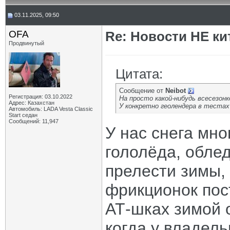
03.11.2025, 09:50
OFA
Re: Новости НЕ ки
Продвинутый
Цитата:
Сообщение от
Neibot
Регистрация: 03.10.2022
На просто какой-нибудь всесезонке
Адрес: Казахстан
У конкретно геолендера в тестах
Автомобиль: LADA Vesta Classic
Start седан
Сообщений: 11,947
У нас снега мно
гололёда, облед
прелести зимы,
фрикционок пос
АТ-шках зимой 
когда у владел