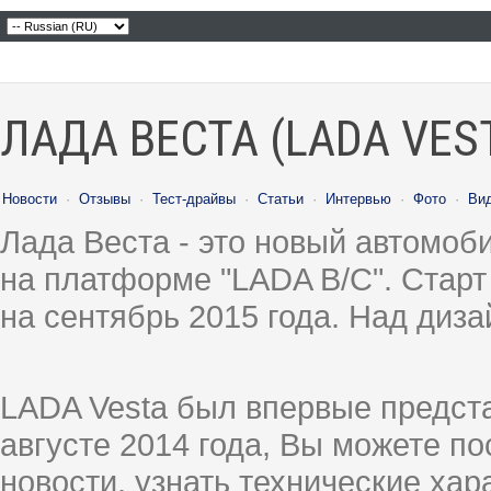
ЛАДА ВЕСТА (LADA VES
Новости
·
Отзывы
·
Тест-драйвы
·
Статьи
·
Интервью
·
Фото
·
Ви
Лада Веста - это новый автомо
на платформе "LADA B/C". Старт
на сентябрь 2015 года. Над диз
LADA Vesta был впервые предст
августе 2014 года, Вы можете п
новости, узнать технические ха