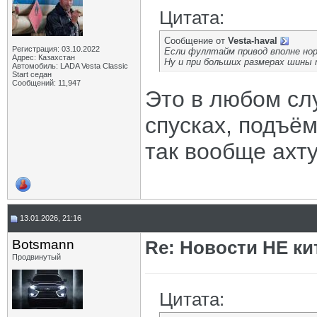
Цитата:
Сообщение от
Vesta-haval
Регистрация: 03.10.2022
Если фуллтайм привод вполне но
Адрес: Казахстан
Ну и при больших размерах шины 
Автомобиль: LADA Vesta Classic
Start седан
Сообщений: 11,947
Это в любом сл
спусках, подъём
так вообще ахту
13.01.2026, 21:16
Botsmann
Re: Новости НЕ ки
Продвинутый
Цитата: