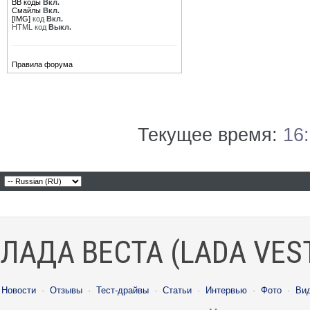
BB коды
Вкл.
Смайлы
Вкл.
[IMG]
код
Вкл.
HTML код
Выкл.
Правила форума
Текущее время:
16
ЛАДА ВЕСТА (LADA VES
Новости
·
Отзывы
·
Тест-драйвы
·
Статьи
·
Интервью
·
Фото
·
Ви