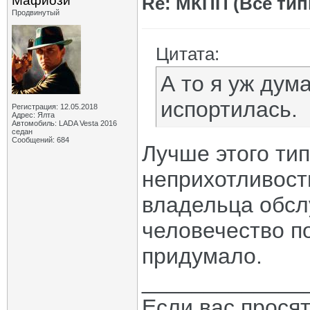
Мафиози
Re: МКПП (Все типы
Продвинутый
Цитата:
А то я уж дум
испортилась.
Регистрация: 12.05.2018
Адрес: Ялта
Автомобиль: LADA Vesta 2016
седан
Сообщений: 684
Лучше этого тип
неприхотливост
владельца обсл
человечество по
придумало.
_____________
Если вас прося