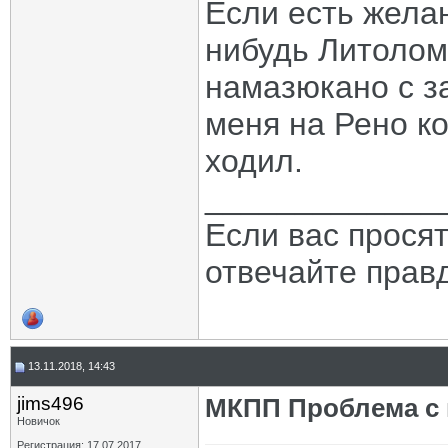
Если есть жела
нибудь Литолом
намазюкано с з
меня на Рено ко
ходил.
_____________
Если вас прося
отвечайте прав
13.11.2018, 14:43
jims496
МКПП Проблема с 
Новичок
Регистрация: 17.07.2017