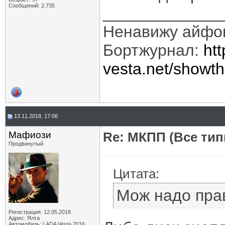
Сообщений: 2,735
_____________
Ненавижу айфо
Бортжурнал:
htt
vesta.net/showt
13.11.2018, 17:06
Мафиози
Re: МКПП (Все типы
Продвинутый
Цитата:
Мож надо пра
Регистрация: 12.05.2018
Адрес: Ялта
Автомобиль: LADA Vesta 2016