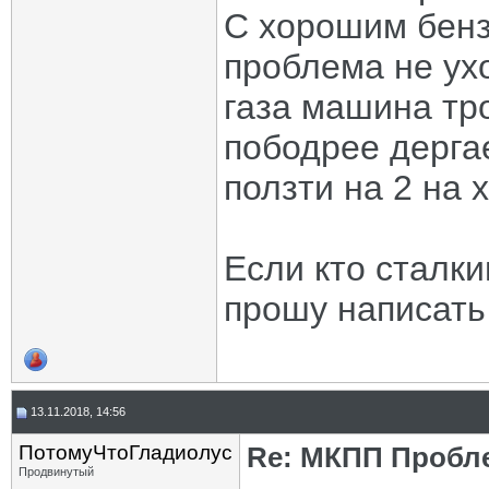
С хорошим бенз
проблема не ух
газа машина тро
пободрее дерга
ползти на 2 на 
Если кто сталк
прошу написать
13.11.2018, 14:56
ПотомуЧтоГладиолус
Re: МКПП Пробл
Продвинутый