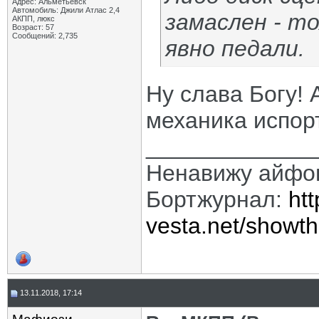
Адрес: Альметьевск
Автомобиль: Джили Атлас 2,4
замаслен - т
АКПП, люкс
Возраст: 57
Сообщений: 2,735
явно педали.
Ну слава Богу! 
механика испор
_____________
Ненавижу айфо
Бортжурнал:
htt
vesta.net/showt
13.11.2018, 17:14