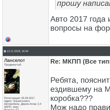
прошу написа
Авто 2017 года 
вопросы на фор
13.11.2018, 16:44
Ланселот
Re: МКПП (Все типы
Продвинутый
Ребята, пояснит
ездившему на М
коробка???
Регистрация: 05.09.2017
Адрес: Альметьевск
Автомобиль: Джили Атлас 2,4
Мож надо прави
АКПП, люкс
Возраст: 57