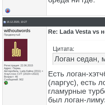
16.12.2020, 10:27
withoutwords
Re: Lada Vesta vs 
Продвинутый
Цитата:
Логан седан, 
Регистрация: 22.06.2015
Адрес: Пермь
Автомобиль: Lada Kalina (2011) +
Есть логан-хэтч
XrayCross CVT (2019=>2022)
Возраст: 46
Сообщений: 902
(ларгус), есть л
гламурные турбо
был логан-лимуз