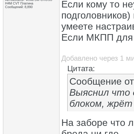
Если кому то н
H4M CVT Платина
Сообщений: 8,890
подголовников) 
умеете настраив
Если МКПП для 
Добавлено через 1 м
Цитата:
Сообщение о
Выяснил что 
блоком, жрёт
На заборе что л
бреда ни где.