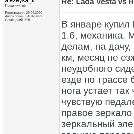
alexeyka_k
Re: Lada Vesta vs 
Продвинутый
Регистрация: 29.04.2020
Автомобиль: LADA Vesta
Сообщений: 328
В январе купил
1.6, механика.
делам, на дачу,
км, месяц не ез
неудобного сид
езде по трассе 
нога устает так
чувствую педал
правое зеркало
зеркальный элем