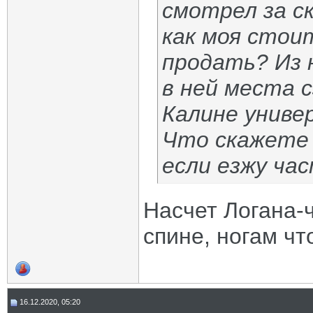
смотрел за с
как моя стоит
продать? Из 
в ней места 
Калине универ
Что скажете 
если езжу ча
Насчет Логана-ч
спине, ногам чт
16.12.2020, 05:20