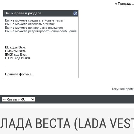
«
Предыдущ
Ваши права в разделе
Вы
не можете
создавать новые темы
Вы
не можете
отвечать в темах
Вы
не можете
прикреплять вложения
Вы
не можете
редактировать свои сообщения
BB коды
Вкл.
Смайлы
Вкл.
[IMG]
код
Вкл.
HTML код
Выкл.
Правила форума
Текущее врем
ЛАДА ВЕСТА (LADA VES