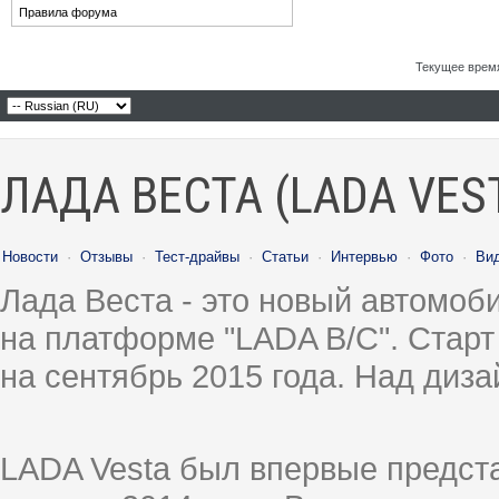
Правила форума
Текущее врем
ЛАДА ВЕСТА (LADA VES
Новости
·
Отзывы
·
Тест-драйвы
·
Статьи
·
Интервью
·
Фото
·
Ви
Лада Веста - это новый автомо
на платформе "LADA B/C". Старт
на сентябрь 2015 года. Над диз
LADA Vesta был впервые предст