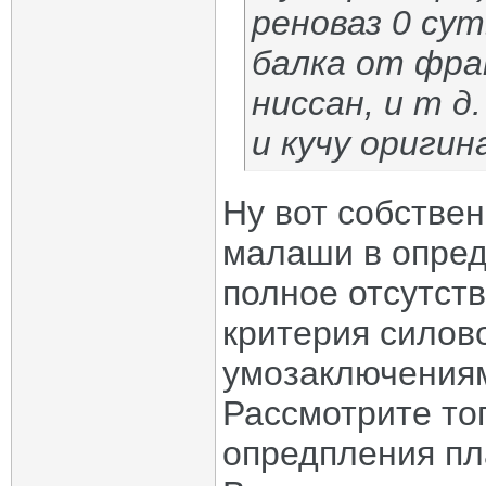
реноваз 0 су
балка от фра
ниссан, и т д
и кучу ориги
Ну вот собстве
малаши в опред
полное отсутств
критерия силово
умозаключениям
Рассмотрите то
опредпления пл