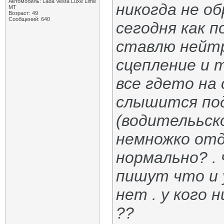
Автомобиль: Lada Vesta Luxe Lime
никогда не о
MT
Возраст: 49
Сообщений: 640
сегодня как п
ставлю нейтр
сцепление и т
все гдето на 
слышится под
(водителььско
немножко отд
нормально? .
пишут что и 
нет . у кого 
??