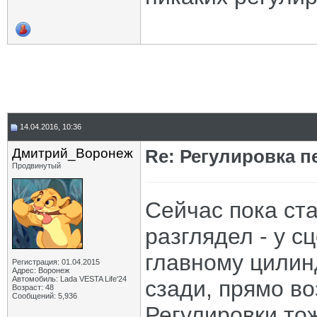
14.04.2016, 10:36
Дмитрий_Воронеж
Re: Регулировка 
Продвинутый
Сейчас пока ста
разглядел - у с
главному цилин
Регистрация: 01.04.2015
Адрес: Воронеж
Автомобиль: Lada VESTA Life'24
сзади, прямо во
Возраст: 48
Сообщений: 5,936
Регулировки то