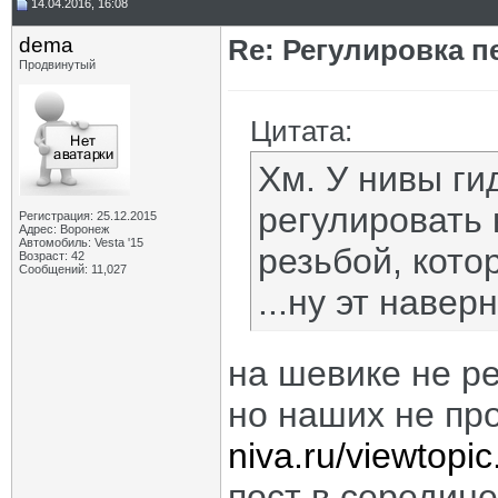
14.04.2016, 16:08
dema
Re: Регулировка 
Продвинутый
Цитата:
Хм. У нивы г
регулировать 
Регистрация: 25.12.2015
Адрес: Воронеж
Автомобиль: Vesta '15
резьбой, кото
Возраст: 42
Сообщений: 11,027
...ну эт наверн
на шевике не р
но наших не пр
niva.ru/viewtopi
пост в середин