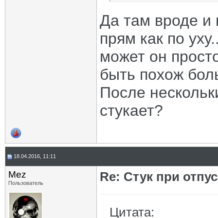
Да там вроде и 
прям как по уху
может он прост
быть похож бол
После нескольки
стукает?
18.04.2016, 11:11
Mez
Re: Стук при отпу
Пользователь
Цитата: