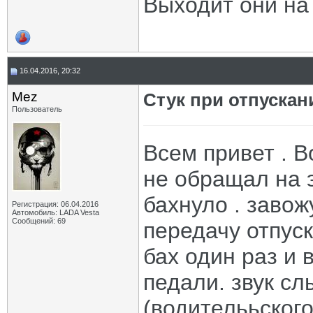
Выходит они на
16.04.2016, 20:32
Mez
Стук при отпускан
Пользователь
Всем привет . В
не обращал на э
бахнуло . заво
Регистрация: 06.04.2016
Автомобиль: LADA Vesta
Сообщений: 69
передачу отпуск
бах один раз и 
педали. звук сл
(водителььского