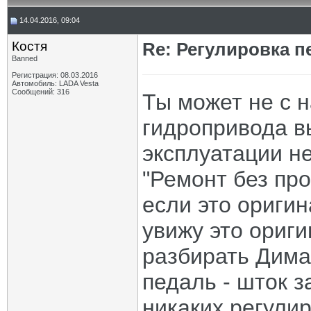
14.04.2016, 09:04
Костя
Re: Регулировка 
Banned
Регистрация: 08.03.2016
Автомобиль: LADA Vesta
Сообщений: 316
Ты может не с н
гидропривода в
эксплуатации н
"Ремонт без про
если это ориги
увижу это ориги
разбирать Дима
педаль - шток 
никаких регулир