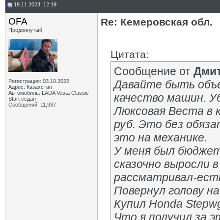
19.11.2023, 12:19
OFA
Re: Кемеровская обл.
Продвинутый
Цитата:
Сообщение от
Дмит
Регистрация: 03.10.2022
Давайте быть объ
Адрес: Казахстан
Автомобиль: LADA Vesta Classic
качество машин. Уб
Start седан
Сообщений: 11,937
Люксовая Веста в 
руб. Это без обяза
это на механике.
У меня был бюджет
сказочно выросли 
рассматривал-есть
Повернул голову на
Купил Honda Stepwg
Что я получил за 