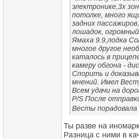
электронике,3х зо
потолке, много ящ
задних пассажиров,
лошадок, огромный
Ямаха 9.9,лодка Со
многое другое нео
каталось в прицеп
камеру обгона - д
Спорить и доказыва
мнений. Имел Вест
Всем удачи на доро
P/S После отправк
Весты порадовала -
Ты разве на иномарк
Разница с ними в ка