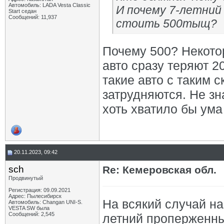
Автомобиль: LADA Vesta Classic
И почему 7-летний
Start седан
Сообщений: 11,937
стоить 500тыщ?
Почему 500? Некото
авто сразу теряют 2
такие авто с таким 
затрудняются. Не зн
хоть хватило бы ума
20.11.2023, 09:42
sch
Re: Кемеровская обл.
Продвинутый
Регистрация: 09.09.2021
Адрес: Пылесибирск
На всякий случай на
Автомобиль: Changan UNI-S.
VESTA SW была
Сообщений: 2,545
летний проперженный