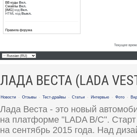
BB коды
Вкл.
Смайлы
Вкл.
[IMG]
код
Вкл.
HTML код
Выкл.
Правила форума
Текущее врем
ЛАДА ВЕСТА (LADA VES
Новости
·
Отзывы
·
Тест-драйвы
·
Статьи
·
Интервью
·
Фото
·
Ви
Лада Веста - это новый автомо
на платформе "LADA B/C". Старт
на сентябрь 2015 года. Над диз