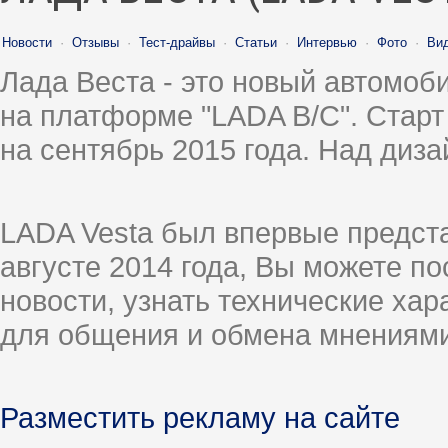
Новости
·
Отзывы
·
Тест-драйвы
·
Статьи
·
Интервью
·
Фото
·
Ви
Лада Веста - это новый автомо
на платформе "LADA B/C". Старт
на сентябрь 2015 года. Над диз
LADA Vesta был впервые предст
августе 2014 года, Вы можете п
новости, узнать технические ха
для общения и обмена мнениями
Разместить рекламу на сайте