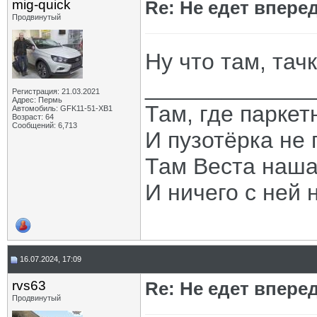
mig-quick
Re: Не едет вперед
Продвинутый
Ну что там, тач
_____________
Регистрация: 21.03.2021
Адрес: Пермь
Там, где паркет
Автомобиль: GFK11-51-ХВ1
Возраст: 64
Сообщений: 6,713
И пузотёрка не 
Там Веста наша
И ничего с ней 
16.07.2024, 17:09
rvs63
Re: Не едет вперед
Продвинутый