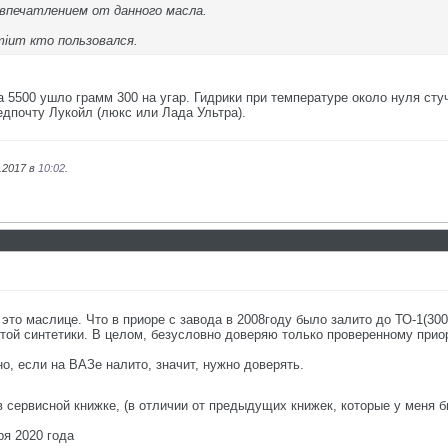
впечатлением от данного масла.
ium кто пользовался.
5500 ушло грамм 300 на угар. Гидрики при температуре около нуля стуча
едпочту Лукойл (люкс или Лада Ультра).
.2017 в
10:02
.
21
 это маслице. Что в приоре с завода в 2008году было залито до ТО-1(300
той синтетики. В целом, безусловно доверяю только проверенному прио
о, если на ВАЗе налито, значит, нужно доверять.
в сервисной книжке, (в отличии от предыдущих книжек, которые у меня
ря 2020 года