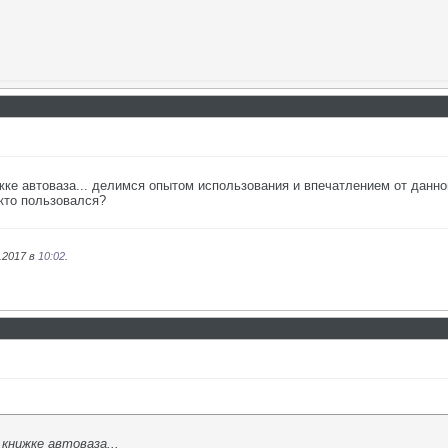
31
жке автоваза... делимся опытом использования и впечатлением от данно
кто пользовался?
.2017 в
10:02
.
 книжке автоваза...