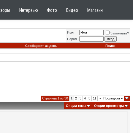
бзоры
Интервью
Фото
Видео
Магазин
Имя
Запомнить?
Пароль
Сообщения за день
Поиск
Страница 1 из 30
1
2
3
4
5
11
>
Последняя
»
Опции темы
Опции просмотра