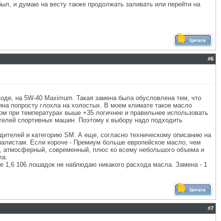
был, и думаю на весту также продолжать заливать или перейти на
#
6
воде, на 5W-40 Maximum. Такая замена была обусловлена тем, что
ина попросту глохла на холостых. В моем климате такое масло
том при температурах выше +35 логичнее и правильнее использовать
ателей спортивных машин. Поэтому к выбору надо подходить
ителей и категорию SM. А еще, согласно техническому описанию на
иалистам. Если короче - Премиум больше европейское масло, чем
ый, атмосферный, современный, плюс ко всему небольшого объема и
ла.
е 1,6 106 лошадок не наблюдаю никакого расхода масла. Замена - 1
#
7