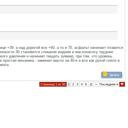
ице +39, а над дорогой все +60, а то и 70, асфальт начинает плавится
 вязкости 30 становится слишком жидким и маслонасосу труднее
кого давления и начинает пищать зуммер, при том, что уровень
 простая механика - заменил масло на 40-е и все как рукой сняло в
имата.
Страница 1 из 30
1
2
3
4
5
11
>
Последняя
»