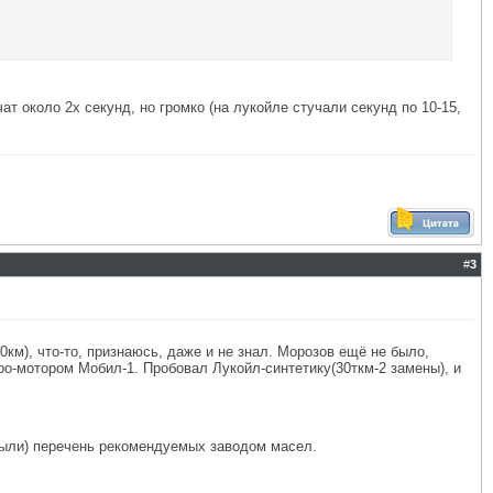
т около 2х секунд, но громко (на лукойле стучали секунд по 10-15,
#
3
0км), что-то, признаюсь, даже и не знал. Морозов ещё не было,
ро-мотором Мобил-1. Пробовал Лукойл-синтетику(30ткм-2 замены), и
 были) перечень рекомендуемых заводом масел.