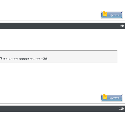
#
9
0-го этот порог выше +35.
.
#
10