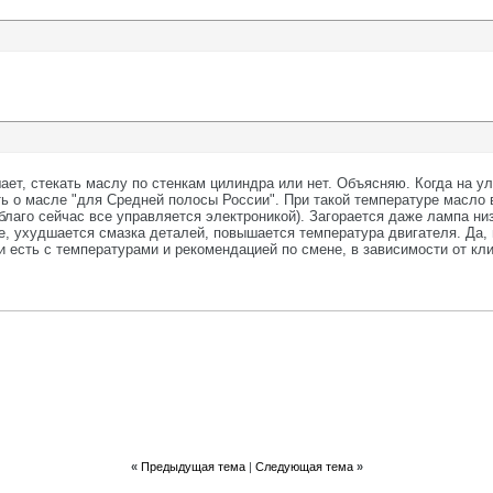
шает, стекать маслу по стенкам цилиндра или нет. Объясняю. Когда на ул
ть о масле "для Средней полосы России". При такой температуре масло
лаго сейчас все управляется электроникой). Загорается даже лампа низ
, ухудшается смазка деталей, повышается температура двигателя. Да, и
ии есть с температурами и рекомендацией по смене, в зависимости от кл
«
Предыдущая тема
|
Следующая тема
»