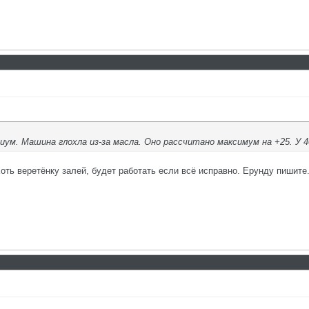
30
19
иум. Машина глохла из-за масла. Оно рассчитано максимум на +25. У 4
оть веретёнку залей, будет работать если всё исправно. Ерунду пишите
36