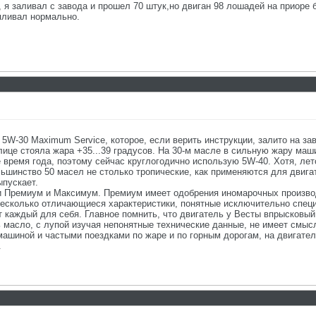
я заливал с завода и прошел 70 штук,но двиган 98 лошадей на приоре 
пливал нормально.
15
5W-30 Maximum Service, которое, если верить инструкции, залито на за
лице стояла жара +35...39 градусов. На 30-м масле в сильную жару маш
 время года, поэтому сейчас круглогодично использую 5W-40. Хотя, ле
ольшинство 50 масел не столько тропические, как применяются для двиг
ыпускает.
и Премиум и Максимум. Премиум имеет одобрения иномарочных производ
несколько отличающиеся характеристики, понятные исключительно спец
ет каждый для себя. Главное помнить, что двигатель у Весты впрысков
масло, с лупой изучая непонятные технические данные, не имеет смыс
 машиной и частыми поездками по жаре и по горным дорогам, на двигател
.