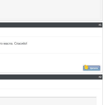
#
1
го масла. Спасибо!
#
2