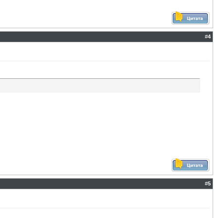
#
4
#
5