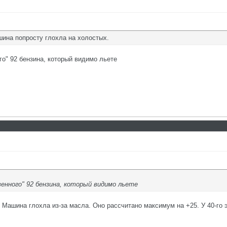
ина попросту глохла на холостых.
48
ого" 92 бензина, который видимо льете
твенного" 92 бензина, который видимо льете
Машина глохла из-за масла. Оно рассчитано максимум на +25. У 40-го э
47