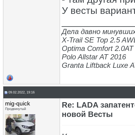
У весты вариант
_____________
Дела давно минувших
X-Trail SE Top 2.5 A
Optima Comfort 2.0AT
Polo Allstar AT 2016
Granta Liftback Luxe 
09.02.2022, 19:16
mig-quick
Re: LADA запатен
Продвинутый
новой Весты