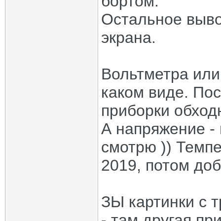
бортом.
Остальное выво
экрана.
Вольтметра или
каком виде. По
приборки обход
А напряжение - 
смотрю )) Темп
2019, потом доб
ЗЫ картинки с т
- там другая пр