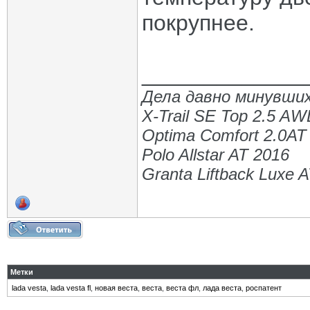
покрупнее.
_____________
Дела давно минувших
X-Trail SE Top 2.5 A
Optima Comfort 2.0AT
Polo Allstar AT 2016
Granta Liftback Luxe 
Метки
lada vesta
,
lada vesta fl
,
новая веста
,
веста
,
веста фл
,
лада веста
,
роспатент