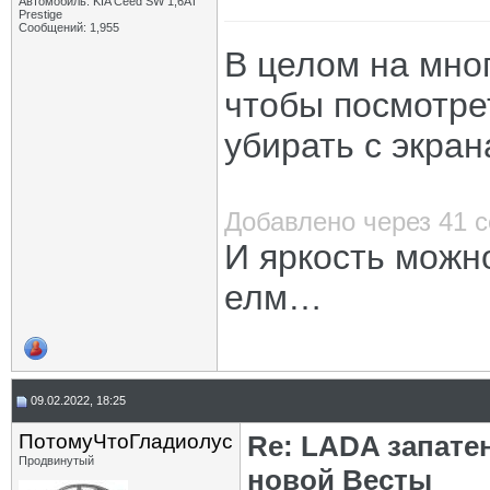
Автомобиль: KIA Ceed SW 1,6AT
Prestige
Сообщений: 1,955
В целом на мно
чтобы посмотре
убирать с экран
Добавлено через 41 
И яркость можно
елм…
09.02.2022, 18:25
ПотомуЧтоГладиолус
Re: LADA запате
Продвинутый
новой Весты