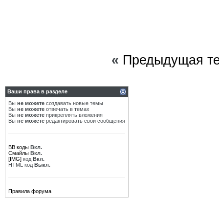
«
Предыдущая т
Ваши права в разделе
Вы
не можете
создавать новые темы
Вы
не можете
отвечать в темах
Вы
не можете
прикреплять вложения
Вы
не можете
редактировать свои сообщения
BB коды
Вкл.
Смайлы
Вкл.
[IMG]
код
Вкл.
HTML код
Выкл.
Правила форума