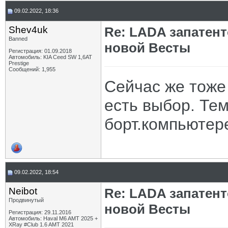
09.02.2022, 18:36
Shev4uk
Re: LADA запатен
Banned
новой Весты
Регистрация: 01.09.2018
Автомобиль: KIA Ceed SW 1,6AT
Prestige
Сообщений: 1,955
Сейчас же тоже 
есть выбор. Те
борт.компьютере
09.02.2022, 18:54
Neibot
Re: LADA запатен
Продвинутый
новой Весты
Регистрация: 29.11.2016
Автомобиль: Haval M6 AMT 2025 +
XRay #Club 1.6 AMT 2021