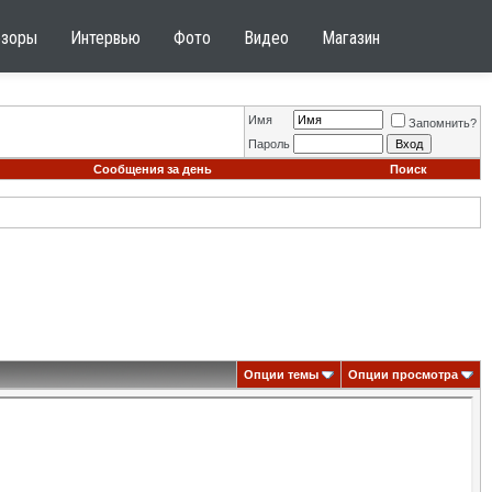
бзоры
Интервью
Фото
Видео
Магазин
Имя
Запомнить?
Пароль
Сообщения за день
Поиск
Опции темы
Опции просмотра