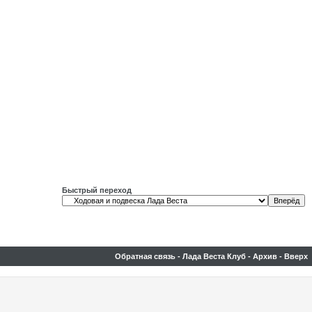
Быстрый переход
Обратная связь
-
Лада Веста Клуб
-
Архив
-
Вверх