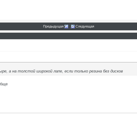
Предыдущая
Следующая
ре, а на толстой широкой лапе, если только резина без дисков
обще