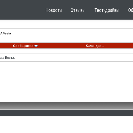
Новости
Отзывы
Тест-драйвы
О
A Vesta
Сообщество
Календарь
ада Веста.