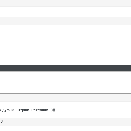
к думаю - первая генерация. )))
 ?