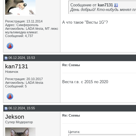
Сообщение от
kan7131
День добрый! Кто-нибудь менял п
Регистрация: 13.11.2014
А что такое "Весты 1G"?
Адрес: Симферополь
Автомобиль: LADA Vesta, МТ люкс
мультимедиа климат.
Сообщений: 4,737
06.12.2024, 15:53
kan7131
Re: Схемы
Новичок
Регистрация: 20.10.2017
Веста г.в. с 2015 по 2020
Автомобиль: LADA Vesta
Сообщений: 5
06.12.2024, 15:55
Jekson
Re: Схемы
Супер Модератор
Цитата: