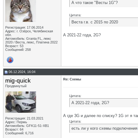
А что такое "Весты 1G"?
Цитата:
Веста г.в. с 2015 по 2020
Регистрация: 17.06.2014
Адрес: г. Озёрск, Челябинская
А 2021-22 года, 2G?
обл.
Автомобиль: Granta FL, люкс
2020 / Веста, люкс, Платина 2022
Возраст: 53
Сообщений: 258
06.12.2024, 16:04
mig-quick
Re: Схемы
Продвинутый
Цитата:
А 2021-22 года, 2G?
А где 3G и далее по списку? 1G эт я та
Регистрация: 21.03.2021
Цитата:
Адрес: Пермь
Автомобиль: GFK11-51-ХВ1
есть ли у кого схемы подключения
Возраст: 64
Сообщений: 6,716