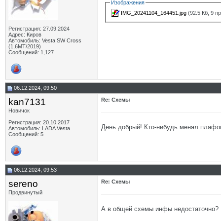
Изображения
IMG_20241104_164451.jpg
(92.5 Кб, 9 п
Регистрация: 27.09.2024
Адрес: Киров
Автомобиль: Vesta SW Cross
(1,6МТ/2019)
Сообщений: 1,127
06.12.2024, 09:50
kan7131
Re: Схемы
Новичок
Регистрация: 20.10.2017
День добрый! Кто-нибудь менял плафо
Автомобиль: LADA Vesta
Сообщений: 5
06.12.2024, 09:53
sereno
Re: Схемы
Продвинутый
А в общей схемы инфы недостаточно?