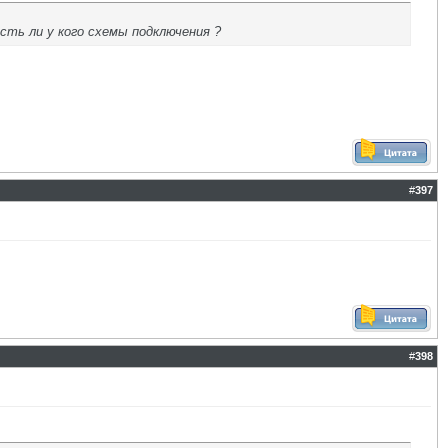
ть ли у кого схемы подключения ?
#
397
#
398