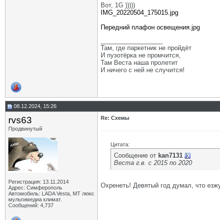
Вот, 1G )))))
IMG_20220504_175015.jpg
Передний плафон освещения.jpg
__________________
Там, где паркетник не пройдёт
И пузотёрка не промчится,
Там Веста наша пролетит
И ничего с ней не случится!
08.12.2024, 15:26
rvs63
Re: Схемы
Продвинутый
Цитата:
Сообщение от
kan7131
Веста г.в. с 2015 по 2020
Регистрация: 13.11.2014
Охренеть! Девятый год думал, что езж
Адрес: Симферополь
Автомобиль: LADA Vesta, МТ люкс
мультимедиа климат.
Сообщений: 4,737