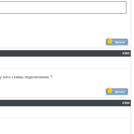
#
393
у кого схемы подключения ?
#
394