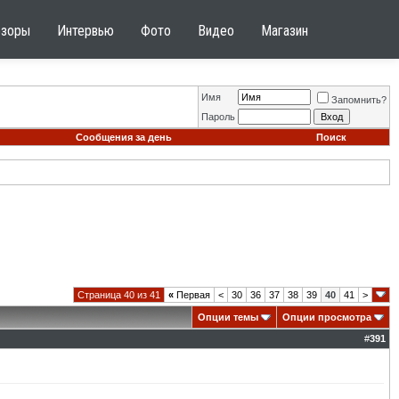
бзоры
Интервью
Фото
Видео
Магазин
Имя
Запомнить?
Пароль
Сообщения за день
Поиск
Страница 40 из 41
«
Первая
<
30
36
37
38
39
40
41
>
Опции темы
Опции просмотра
#
391