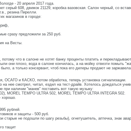
Вологде - 20 апреля 2017 года.
вет серый 608, движок 21129, коробка вазовская. Салон черный, со встав
г.в., резина Пирелли.
их магазинов в городе:
ериф,
мые сразу предложили за 250 руб.
ия на Весты.
 потому что в салоне не хотят банку проценты платить и перекладывают э
мыли они плохо, вода в салоне кончилась, а на мойку отвезти помыть "ж
 было, а только консервант, чтоб пока его дилеры продают не заржавела
ия, ОСАГО и КАСКО, потом обработка, теперь установка сигнализации.
 на нее смотрел, читал, ездил на тест-драйв. Хотелось дождаться унив
е при наличии "манев" поставить вот такую музыку:
-1202), MOREL TEMPO ULTRA 502, MOREL TEMPO ULTRA INTEGRA 502.
- хорошо.
995 рублей.
говиков и защиты - 500 руб.
ои старые не подошли по шагу резьбы), огнетушитель, аптечка, знак ава
го тащит