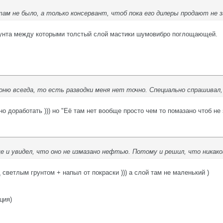
там не было, а только консервант, чтоб пока его дилеры продают не 
рунта между которыми толстый слой мастики шумовибро поглощающей.
звоню всегда, то есть разводки меня нет точно. Специально спрашивал
о доработать ))) но "Её там нет вообще просто чем то помазано чтоб не 
е и увидел, что оно не измазано нефтью. Потому и решил, что никак
од светлым грунтом + напыл от покраски ))) а слой там не маленький )
ция)