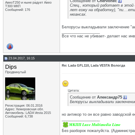
Сообщение от
Chervonec
АвеоТ250 и ныне радует Авео
Спец., который работает в этой 
Т300 МКП
лет езжу на обработку), "пи....е
Сообщений: 176
нюансах.
Белорусы выкладывали заключение "ан
__________________
Все что нас не убивает- делает нас ин
23.04.2017, 16:15
Dips
Re: Lada GFL110, Lada VESTA Вологда
Продвинутый
Цитата:
Сообщение от
Александр75
Белорусы выкладывали заключение
Регистрация: 06.01.2016
Адрес: Кемеровская обл.
Автомобиль: LADA Vesta 2015
но антикор то он все равно заводской ес
Сообщений: 6,738
__________________
МКПП Luxe Multimedia Lime
Без разборок пожалуйста. (Администра