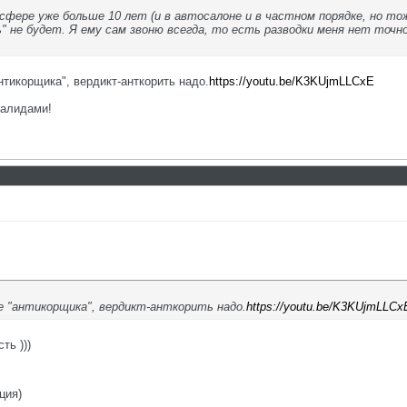
сфере уже больше 10 лет (и в автосалоне и в частном порядке, но то
ть" не будет. Я ему сам звоню всегда, то есть разводки меня нет точ
тикорщика", вердикт-анткорить надо.
https://youtu.be/K3KUjmLLCxE
валидами!
 "антикорщика", вердикт-анткорить надо.
https://youtu.be/K3KUjmLLCx
ть )))
ция)