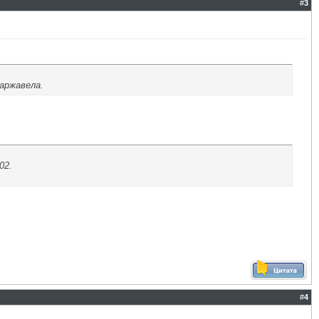
#
3
заржавела.
02.
#
4