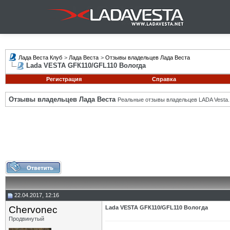
Лада Веста Клуб
>
Лада Веста
>
Отзывы владельцев Лада Веста
Lada VESTA GFК110/GFL110 Вологда
Регистрация
Справка
Отзывы владельцев Лада Веста
Реальные отзывы владельцев LADA Vesta.
22.04.2017, 12:16
Chervonec
Lada VESTA GFК110/GFL110 Вологда
Продвинутый