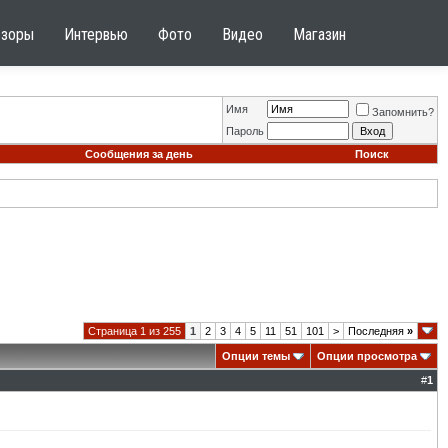
бзоры
Интервью
Фото
Видео
Магазин
Имя
Запомнить?
Пароль
Сообщения за день
Поиск
Страница 1 из 255
1
2
3
4
5
11
51
101
>
Последняя
»
Опции темы
Опции просмотра
#
1