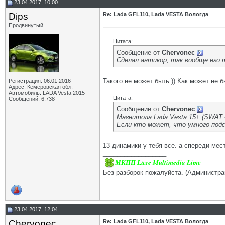
23.04.2017, 10:00
Dips
Re: Lada GFL110, Lada VESTA Вологда
Продвинутый
Цитата:
Сообщение от
Chervonec
Сделал антикор, так вообще его 
Такого не может быть )) Как может не б
Регистрация: 06.01.2016
Адрес: Кемеровская обл.
Автомобиль: LADA Vesta 2015
Цитата:
Сообщений: 6,738
Сообщение от
Chervonec
Магнитола Lada Vesta 15+ (SWA
Если кто может, что умного подс
13 динамики у тебя все. а спереди мес
__________________
МКПП Luxe Multimedia Lime
Без разборок пожалуйста. (Администра
23.04.2017, 12:04
Chervonec
Re: Lada GFL110, Lada VESTA Вологда