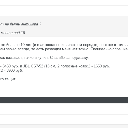
ет не быть антикора ?
и места под 16
уже больше 10 лет (и в автосалоне и в частном порядке, но тоже в том ч
му сам звоню всегда, то есть разводки меня нет точно. Специально спраш
ак называет, такие и купил. Спасибо за подсказку.
- 3450 руб. и JBL CS7-52 (13 см, 2 полосные коакс.) - 1650 руб.
D - 3900 руб.
го тащит