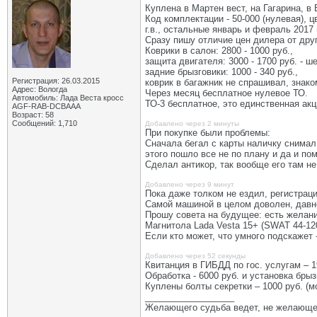
Куплена в Мартен вест, на Гагарина, в 
Код комплектации - 50-000 (нулевая), ц
г.в., остальные январь и февраль 2017 
Сразу пишу отличие цен дилера от друг
Коврики в салон: 2800 - 1000 руб.,
защита двигателя: 3000 - 1700 руб. - ш
задние брызговики: 1000 - 340 руб.,
Регистрация: 26.03.2015
коврик в багажник не спрашивал, знако
Адрес: Вологда
Через месяц бесплатное нулевое ТО.
Автомобиль: Лада Веста кросс
ТО-3 бесплатное, это единственная акц
AGF-RAB-DCBAAA
Возраст: 58
Сообщений: 1,710
Добавлено через 2 минуты
При покупке были проблемы:
Сначала бегал с карты наличку снимал,
этого пошло все не по плану и да и по
Сделал антикор, так вообще его там не
Добавлено через 9 минут
Пока даже толком не ездил, регистрац
Самой машиной в целом доволен, давно
Прошу совета на будущее: есть желани
Магнитола Lada Vesta 15+ (SWAT 44
Если кто может, что умного подскажет 
Добавлено через 52 секунды
Квитанция в ГИБДД по гос. услугам – 1
Обработка - 6000 руб. и установка брыз
Куплены болты секретки – 1000 руб. (м
__________________
Желающего судьба ведет, не желающе