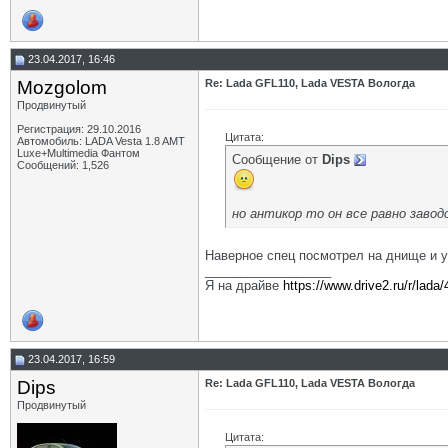
23.04.2017, 16:46
Mozgolom
Re: Lada GFL110, Lada VESTA Вологда
Продвинутый
Регистрация: 29.10.2016
Цитата:
Автомобиль: LADA Vesta 1.8 AMT
Luxe+Multimedia Фантом
Сообщение от
Dips
Сообщений: 1,526
но антикор то он все равно заводс
Наверное спец посмотрел на днище и ув
__________________
Я на драйве
https://www.drive2.ru/r/lad
23.04.2017, 16:59
Dips
Re: Lada GFL110, Lada VESTA Вологда
Продвинутый
Цитата: