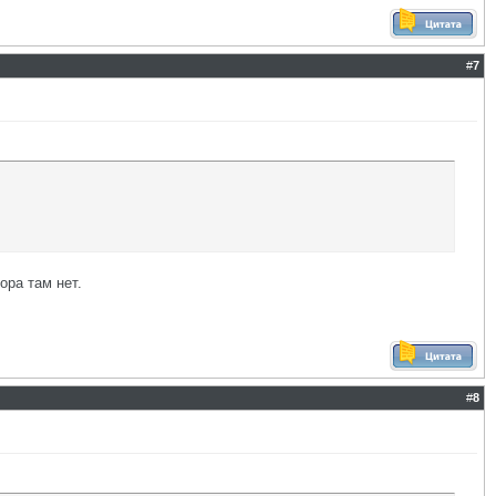
#
7
ора там нет.
#
8