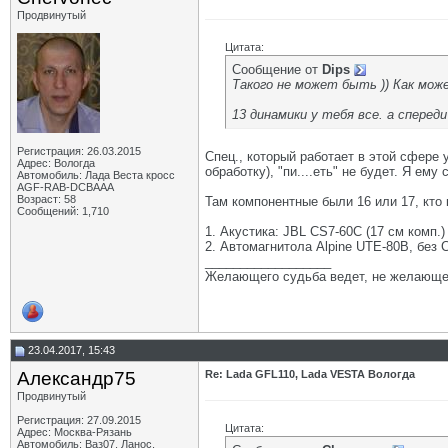
Продвинутый
Цитата:
Сообщение от
Dips
Такого не может быть )) Как мож
13 динамики у тебя все. а сперед
Регистрация: 26.03.2015
Спец., который работает в этой сфере 
Адрес: Вологда
обработку), "пи....еть" не будет. Я е
Автомобиль: Лада Веста кросс
AGF-RAB-DCBAAA
Возраст: 58
Там компонентные были 16 или 17, кто к
Сообщений: 1,710
1. Акустика: JBL CS7-60C (17 см комп.) 
2. Автомагнитола Alpine UTE-80B, без C
__________________
Желающего судьба ведет, не желающе
23.04.2017, 15:43
Александр75
Re: Lada GFL110, Lada VESTA Вологда
Продвинутый
Регистрация: 27.09.2015
Цитата:
Адрес: Москва-Рязань
Автомобиль: Ваз07, Ланос,