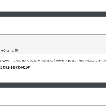
кой есть )))
идел, что оно не измазано нефтью. Потому и решил, что никакого антик
a/464372414873076186/