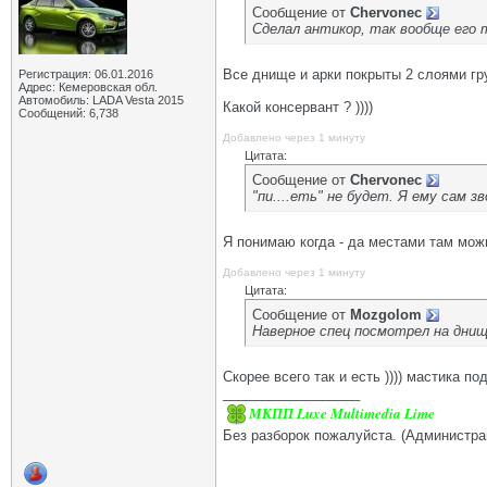
Сообщение от
Chervonec
Сделал антикор, так вообще его 
Все днище и арки покрыты 2 слоями г
Регистрация: 06.01.2016
Адрес: Кемеровская обл.
Автомобиль: LADA Vesta 2015
Какой консервант ? ))))
Сообщений: 6,738
Добавлено через 1 минуту
Цитата:
Сообщение от
Chervonec
"пи....еть" не будет. Я ему сам 
Я понимаю когда - да местами там можн
Добавлено через 1 минуту
Цитата:
Сообщение от
Mozgolom
Наверное спец посмотрел на днищ
Скорее всего так и есть )))) мастика п
__________________
МКПП Luxe Multimedia Lime
Без разборок пожалуйста. (Администра