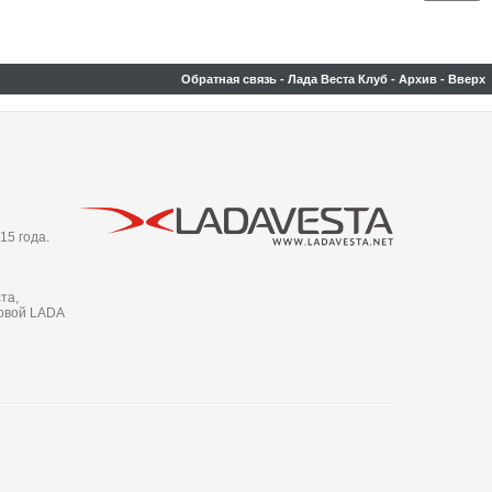
Обратная связь
-
Лада Веста Клуб
-
Архив
-
Вверх
15 года.
та,
новой LADA