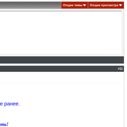
Опции темы
Опции просмотра
#
11
е ранее.
ать!