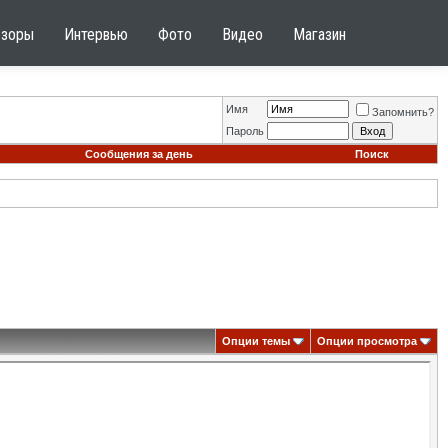
бзоры
Интервью
Фото
Видео
Магазин
Имя
Запомнить?
Пароль
Сообщения за день
Поиск
Опции темы
Опции просмотра