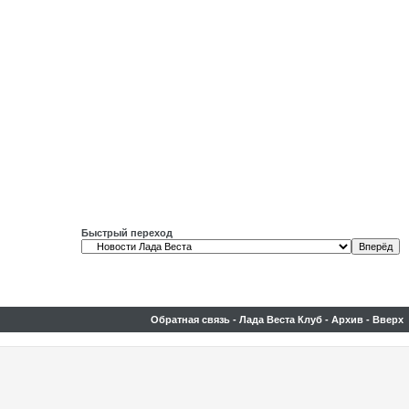
Быстрый переход
Обратная связь
-
Лада Веста Клуб
-
Архив
-
Вверх