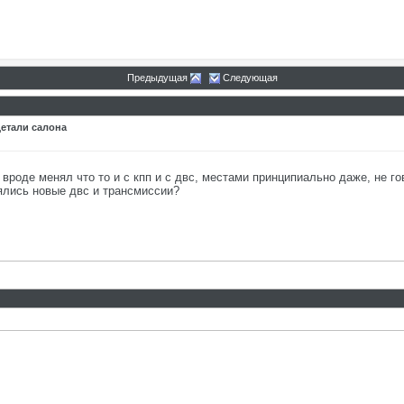
Предыдущая
Следующая
детали салона
21
вроде менял что то и с кпп и с двс, местами принципиально даже, не г
:54
ялись новые двс и трансмиссии?
59
:26
2021,
10:49