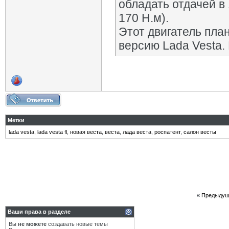
обладать отдачей в 
170 Н.м).
Этот двигатель пла
версию Lada Vesta.
Метки
lada vesta
,
lada vesta fl
,
новая веста
,
веста
,
лада веста
,
роспатент
,
салон весты
«
Предыдущ
Ваши права в разделе
Вы
не можете
создавать новые темы