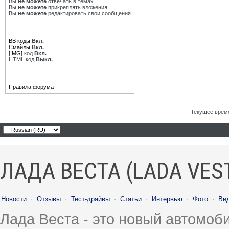
Вы
не можете
отвечать в темах
Вы
не можете
прикреплять вложения
Вы
не можете
редактировать свои сообщения
BB коды
Вкл.
Смайлы
Вкл.
[IMG]
код
Вкл.
HTML код
Выкл.
Правила форума
Текущее врем
ЛАДА ВЕСТА (LADA VES
Новости
·
Отзывы
·
Тест-драйвы
·
Статьи
·
Интервью
·
Фото
·
Ви
Лада Веста - это новый автомо