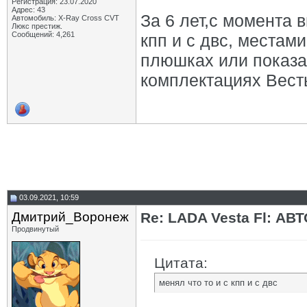
Регистрация: 23.07.2020
Адрес: 43
За 6 лет,с момента 
Автомобиль: X-Ray Cross CVT
Люкс престиж.
Сообщений: 4,261
кпп и с двс, местам
плюшках или показа
комплектациях Вест
03.09.2021, 10:59
Дмитрий_Воронеж
Re: LADA Vesta Fl: АВ
Продвинутый
Цитата:
менял что то и с кпп и с двс