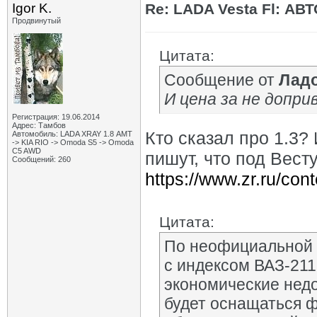
Igor K.
Re: LADA Vesta Fl: АВ
Продвинутый
Цитата:
Сообщение от
Лад
И цена за не доприв
Регистрация: 19.06.2014
Адрес: Тамбов
Кто сказал про 1.3?
Автомобиль: LADA XRAY 1.8 АМТ
-> KIA RIO -> Omoda S5 -> Omoda
C5 AWD
пишут, что под Вест
Сообщений: 260
https://www.zr.ru/cont
Цитата:
По неофициальной 
с индексом ВАЗ-211
экономические недо
будет оснащаться ф