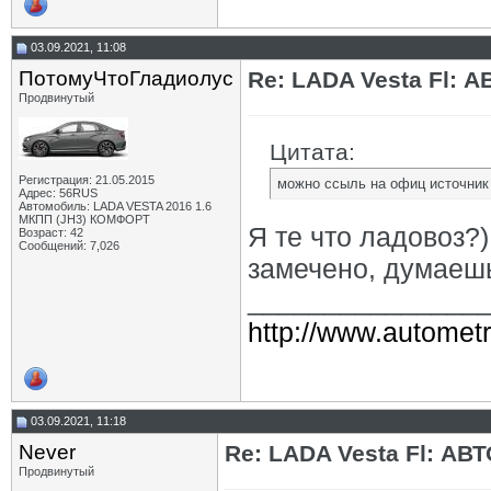
03.09.2021, 11:08
ПотомуЧтоГладиолус
Re: LADA Vesta Fl: 
Продвинутый
Цитата:
Регистрация: 21.05.2015
можно ссыль на офиц источник
Адрес: 56RUS
Автомобиль: LADA VESTA 2016 1.6
МКПП (JH3) КОМФОРТ
Я те что ладовоз?
Возраст: 42
Сообщений: 7,026
замечено, думаешь
_______________
http://www.autometr
03.09.2021, 11:18
Never
Re: LADA Vesta Fl: АВ
Продвинутый