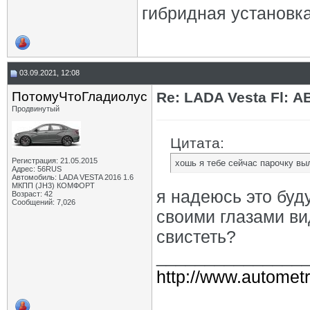
гибридная установк
03.09.2021, 12:08
ПотомуЧтоГладиолус
Re: LADA Vesta Fl: 
Продвинутый
Цитата:
Регистрация: 21.05.2015
хошь я тебе сейчас парочку выл
Адрес: 56RUS
Автомобиль: LADA VESTA 2016 1.6
МКПП (JH3) КОМФОРТ
я надеюсь это буд
Возраст: 42
Сообщений: 7,026
своими глазами ви
свистеть?
_______________
http://www.autometr