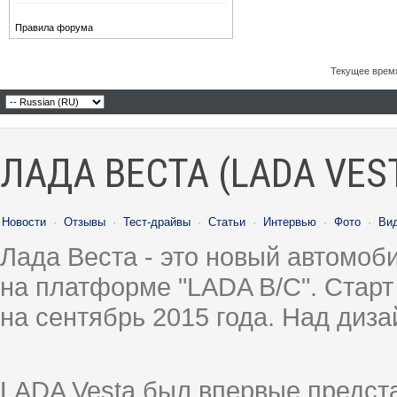
Правила форума
Текущее врем
ЛАДА ВЕСТА (LADA VES
Новости
·
Отзывы
·
Тест-драйвы
·
Статьи
·
Интервью
·
Фото
·
Ви
Лада Веста - это новый автомо
на платформе "LADA B/C". Старт
на сентябрь 2015 года. Над диз
LADA Vesta был впервые предст