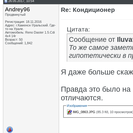
26.05.2017, 10:54
Andrey96
Re: Кондиционер
Продвинутый
Регистрация: 18.11.2016
Адрес: г.Каменск-Уральский. Где-
Цитата:
то на Урале.
Автомобиль: Reno Daster 1.5.Cdi
4х4 14г
Сообщение от
Iluva
Возраст: 50
Сообщений: 1,842
То же самое замети
гипотетически в п
Я даже больше скажу
Правда это было на 
отличаются.
Изображения
IMG_0863.JPG
(85.3 Кб, 10 просмотров