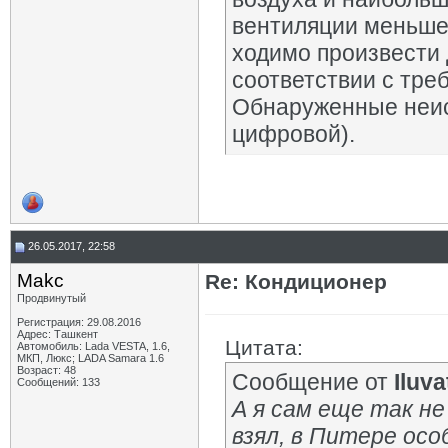
вентиляции меньше 
ходимо произвести
соответствии с тре
Обнаруженные неис
цифровой).
26.05.2017, 22:58
Makc
Re: Кондиционер
Продвинутый
Регистрация: 29.08.2016
Адрес: Ташкент
Цитата:
Автомобиль: Lada VESTA, 1.6,
МКП, Люкс; LADA Samara 1.6
Возраст: 48
Сообщение от
Iluva
Сообщений: 133
А я сам еще так не
взял, в Питере осо