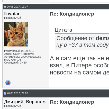
26.05.2017, 11:37
Iluvatar
Re: Кондиционер
Продвинутый
Цитата:
Сообщение от
dem
ну в +37 в том году
Регистрация: 05.09.2016
Адрес: Санкт-Петербург
А я сам еще так не 
Автомобиль: LADA Vesta Luxe
MMC AMT 1,6
Сообщений: 2,410
взял, в Питере особ
новости на самом д
26.05.2017, 21:20
Дмитрий_Воронеж
Re: Кондиционер
Продвинутый