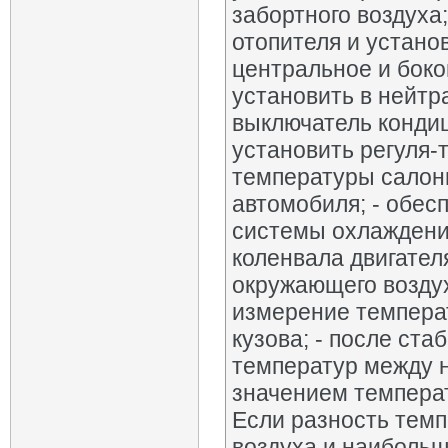
забортного воздуха
отопителя и устано
центральное и боко
установить в нейтр
выключатель кондиц
установить регуля
температуры салонн
автомобиля; - обес
системы охлаждения
коленвала двигател
окружающего воздух
измерение температ
кузова; - после ст
температур между 
значением температ
Если разность тем
воздуха и наибольш