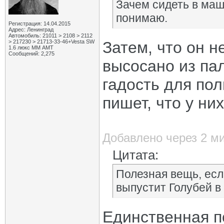
Зачем сидеть в маш
понимаю.
Регистрация: 14.04.2015
Адрес: Ленинград
Автомобиль: 21011 > 2108 > 2112
> 217230 > 21713-33-46+Vesta SW
Затем, что он н
1.6 люкс ММ АМТ
Сообщений: 2,275
высосано из па
гадость для пол
пишет, что у них
Добавлено через 2 м
Цитата:
Полезная вещь, есл
выпустит Голубей в
Единственная п