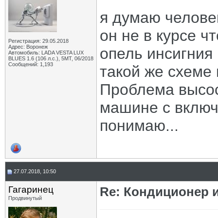
я думаю человек
он не в курсе ч
Регистрация: 29.05.2018
Адрес: Воронеж
опель инсигния
Автомобиль: LADA VESTA LUX
BLUES 1.6 (106 л.с.), 5МТ, 06/2018
Сообщений: 1,193
такой же схеме и
Проблема высос
машине с включ
понимаю...
27.07.2018, 10:50
Гагаринец
Re: Кондиционер 
Продвинутый