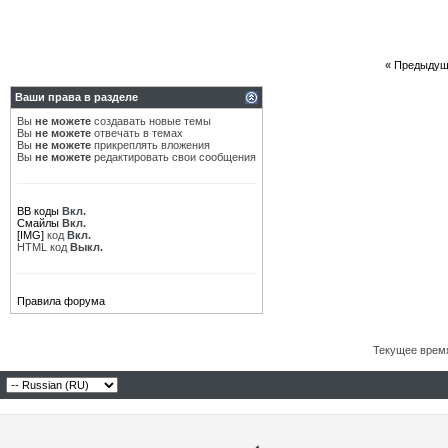
«
Предыдущ
Ваши права в разделе
Вы
не можете
создавать новые темы
Вы
не можете
отвечать в темах
Вы
не можете
прикреплять вложения
Вы
не можете
редактировать свои сообщения
BB коды
Вкл.
Смайлы
Вкл.
[IMG]
код
Вкл.
HTML код
Выкл.
Правила форума
Текущее врем