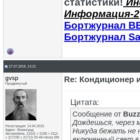
статистики!
Ин
Информация-2
Бортжурнал В
Бортжурнал Sa
27.07.2018, 13:21
gvsp
Re: Кондиционер 
Продвинутый
Цитата:
Сообщение от
Buzz
Дождешься, через м
Регистрация: 14.04.2015
Никуда бежать не н
Адрес: Ленинград
Автомобиль: 21011 > 2108 > 2112
> 217230 > 21713-33-46+Vesta SW
включенный свет в