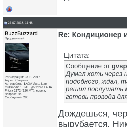
27.07.2018, 11:48
BuzzBuzzard
Re: Кондиционер 
Продвинутый
Цитата:
Сообщение от
gvsp
Думал хоть через 
Регистрация: 28.10.2017
подобного, ждал, т
Адрес: Сызрань
Автомобиль: LADA Vesta luxe
multimedia 1.6MT., до этого LADA
решил послушать м
Priora 2172 (126,MT), норма.
Возраст: 44
готовь провода для
Сообщений: 280
Дождешься, чере
вырубается. Ни