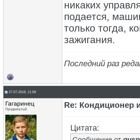
никаких управл
подается, машин
только тогда, к
зажигания.
Последний раз реда
27.07.2018, 11:58
Гагаринец
Re: Кондиционер 
Продвинутый
Цитата:
Сообщение от
gvsp