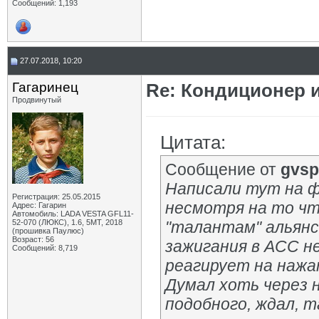
Сообщений: 1,193
27.07.2018, 10:20
Гагаринец
Re: Кондиционер 
Продвинутый
Цитата:
Сообщение от
gvsp
Написали тут на ф
Регистрация: 25.05.2015
несмотря на то чт
Адрес: Гагарин
Автомобиль: LADA VESTA GFL11-
52-070 (ЛЮКС), 1.6, 5МТ, 2018
"талантам" альянс
(прошивка Паулюс)
Возраст: 56
зажигания в ACC н
Сообщений: 8,719
реагирует на нажа
Думал хоть через 
подобного, ждал, т