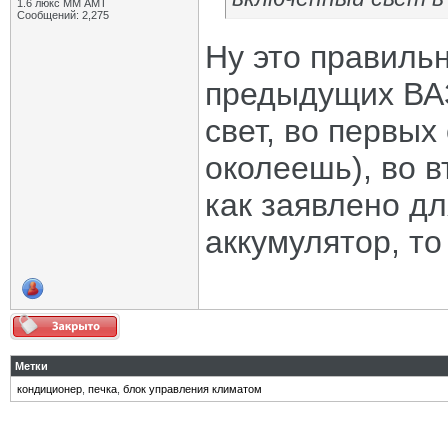
1.6 люкс ММ АМТ
Сообщений: 2,275
Ну это правильн
предыдущих ВАЗ
свет, во первых
околеешь), во в
как заявлено д
аккумулятор, то
Метки
кондиционер
,
печка
,
блок управления климатом