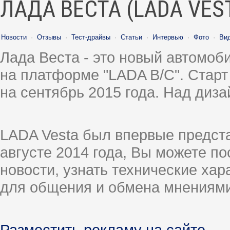
ЛАДА ВЕСТА (LADA VES
Новости
·
Отзывы
·
Тест-драйвы
·
Статьи
·
Интервью
·
Фото
·
Ви
Лада Веста - это новый автомо
на платформе "LADA B/C". Старт
на сентябрь 2015 года. Над диз
LADA Vesta был впервые предст
августе 2014 года, Вы можете п
новости, узнать технические ха
для общения и обмена мнениями
Разместить рекламу на сайте