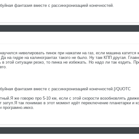
то буйная фантазия вместе с рассинхронизацией конечностей.
научился нивелировать пинок при нажатии на газ, если машина катится к
Да на гидре на калиногрантах такого не было. Ну там КПП другая. Главн
 в этой ситуации резко, то пинка не избежать. Но надо ли так ездить. П
его.
то буйная фантазия вместе с рассинхронизацией конечностей.[/QUOTС
метный.Я же говорю про 5-10 км, если с этой скорости возобновлять движ
 затуп.Я так понимаю в этот момент идёт переключение планетарки и ко
и програмно.имхо.