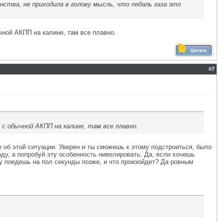
ства, не приходила в голову мысль, что педаль газа это
чной АКПП на калине, там все плавно.
#
7
ю с обычной АКПП на калине, там все плавно.
е об этой ситуации. Уверен и ты сможешь к этому подстроиться, было
оду, а попробуй эту особенность нивелировать. Да, если хочешь
 Ну поедешь на пол секунды позже, и что произойдет? Да ровным