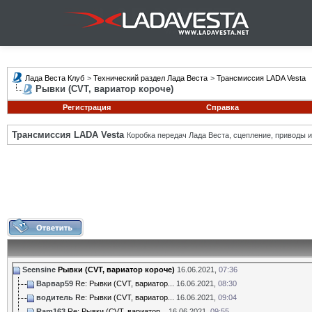
Лада Веста Клуб
>
Технический раздел Лада Веста
>
Трансмиссия LADA Vesta
Рывки (CVT, вариатор короче)
Регистрация
Справка
Трансмиссия LADA Vesta
Коробка передач Лада Веста, сцепление, приводы и 
Seensine
Рывки (CVT, вариатор короче)
16.06.2021,
07:36
Варвар59
Re: Рывки (CVT, вариатор...
16.06.2021,
08:30
водитель
Re: Рывки (CVT, вариатор...
16.06.2021,
09:04
Ram163
Re: Рывки (CVT, вариатор...
16.06.2021,
09:55