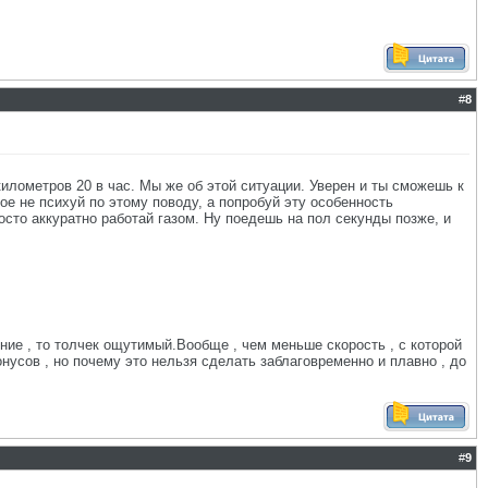
#
8
илометров 20 в час. Мы же об этой ситуации. Уверен и ты сможешь к
ое не психуй по этому поводу, а попробуй эту особенность
росто аккуратно работай газом. Ну поедешь на пол секунды позже, и
ение , то толчек ощутимый.Вообще , чем меньше скорость , с которой
нусов , но почему это нельзя сделать заблаговременно и плавно , до
#
9