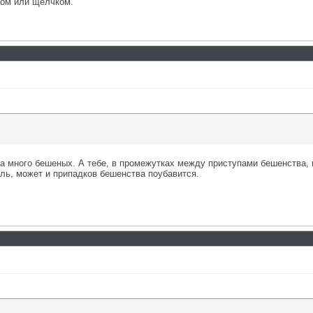
ком или щелчком.
 много бешеных. А тебе, в промежутках между приступами бешенства, н
аль, может и припадков бешенства поубавится.