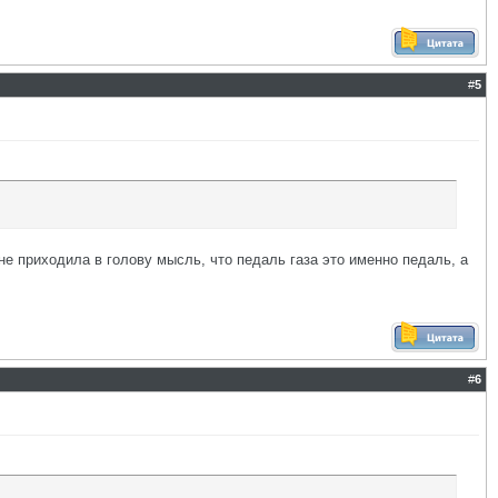
#
5
е приходила в голову мысль, что педаль газа это именно педаль, а
#
6