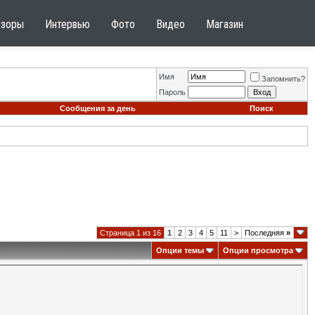
бзоры
Интервью
Фото
Видео
Магазин
Имя
Запомнить?
Пароль
Сообщения за день
Поиск
Страница 1 из 16
1
2
3
4
5
11
>
Последняя
»
Опции темы
Опции просмотра