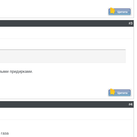
#
3
упыми придирками.
#
4
 газа