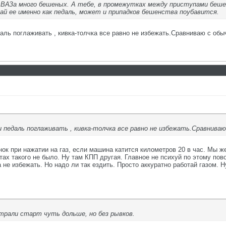
 ВАЗа много бешеных. А тебе, в промежутках между приступами бешен
май ее именно как педаль, может и припадков бешенства поубавится.
даль поглаживать , кивка-толчка все равно не избежать.Сравниваю с обы
ли педаль поглаживать , кивка-толчка все равно не избежать.Сравнива
нок при нажатии на газ, если машина катится километров 20 в час. Мы ж
тах такого не было. Ну там КПП другая. Главное не психуй по этому пов
ка не избежать. Но надо ли так ездить. Просто аккуратно работай газом.
йтрали старт чуть дольше, но без рывков.