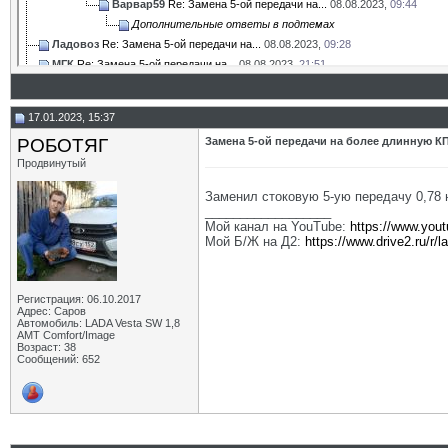
Варвар59
Re: Замена 5-ой передачи на...
08.08.2023,
09:44
Дополнительные ответы в подтемах
Ладовоз
Re: Замена 5-ой передачи на...
08.08.2023,
09:28
МГК
Re: Замена 5-ой передачи на...
08.08.2023,
21:51
Pol
Re: Замена 5-ой передачи на...
08.08.2023,
23:46
ВЮВ
Re: Замена 5-ой передачи на...
09.08.2023,
10:33
17.01.2023, 15:37
Варвар59
Re: Замена 5-ой передачи на...
09.08.2023,
10:35
РОБОТЯГ
Замена 5-ой передачи на более длинную К
ВЮВ
Re: Замена 5-ой передачи на...
09.08.2023,
10:36
Продвинутый
Pol
Re: Замена 5-ой передачи на...
09.08.2023,
17:19
ВЮВ
Re: Замена 5-ой передачи на...
09.08.2023,
17:58
Заменил стоковую 5-ую передачу 0,78
__________________
Мой канал на YouTube:
https://www.you
Мой Б/Ж на Д2:
https://www.drive2.ru/r/
Регистрация: 06.10.2017
Адрес: Саров
Автомобиль: LADA Vesta SW 1,8
АМТ Comfort/Image
Возраст: 38
Сообщений: 652