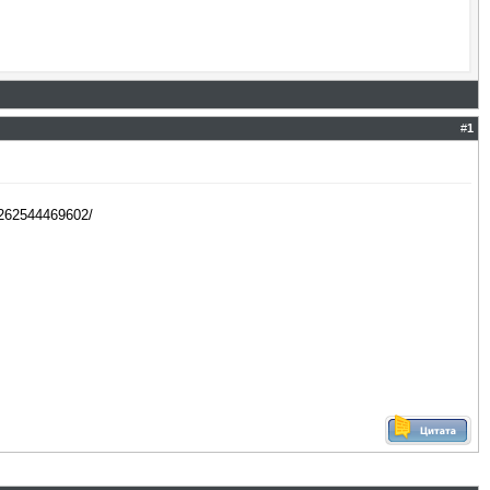
#
1
4262544469602/