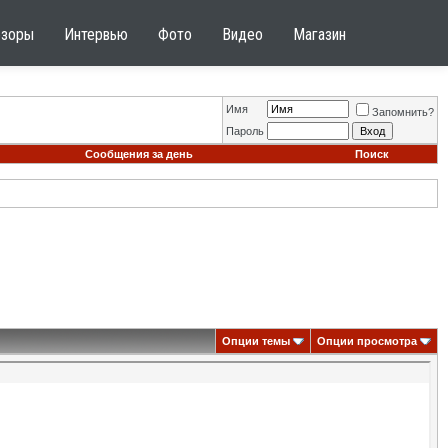
бзоры
Интервью
Фото
Видео
Магазин
Имя
Запомнить?
Пароль
Сообщения за день
Поиск
Опции темы
Опции просмотра