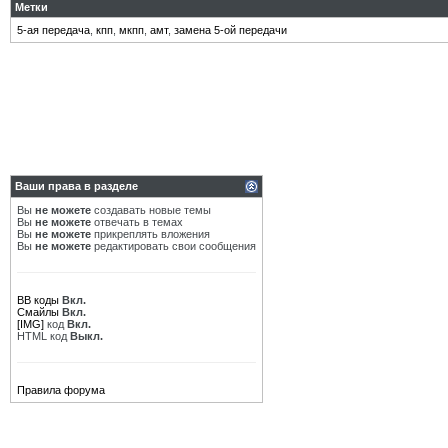
Метки
5-ая передача
,
кпп
,
мкпп
,
амт
,
замена 5-ой передачи
Ваши права в разделе
Вы
не можете
создавать новые темы
Вы
не можете
отвечать в темах
Вы
не можете
прикреплять вложения
Вы
не можете
редактировать свои сообщения
BB коды
Вкл.
Смайлы
Вкл.
[IMG]
код
Вкл.
HTML код
Выкл.
Правила форума