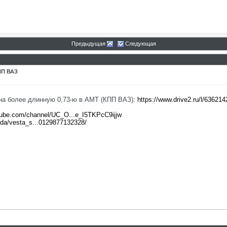
Предыдущая
Следующая
ПП ВАЗ
 на более длинную 0,73-ю в АМТ (КПП ВАЗ):
https://www.drive2.ru/l/63621
tube.com/channel/UC_O...e_I5TKPcC9ijjw
lada/vesta_s...0129877132328/