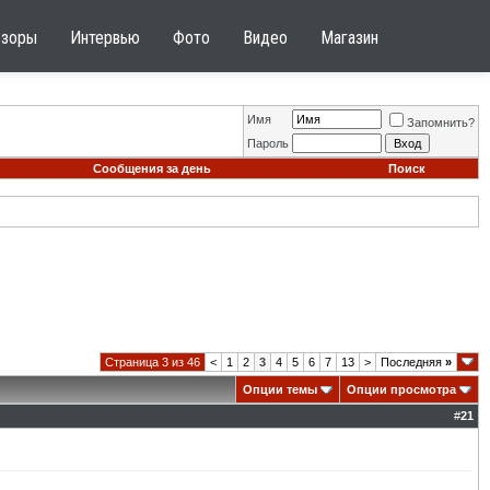
бзоры
Интервью
Фото
Видео
Магазин
Имя
Запомнить?
Пароль
Сообщения за день
Поиск
Страница 3 из 46
<
1
2
3
4
5
6
7
13
>
Последняя
»
Опции темы
Опции просмотра
#
21