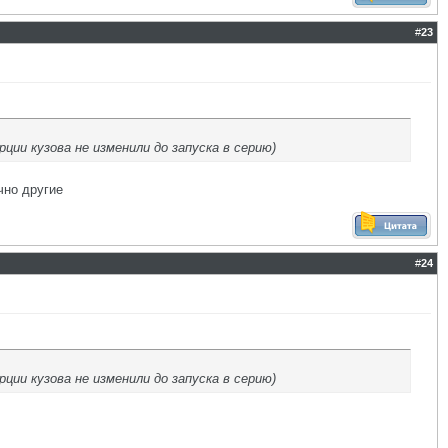
#
23
ции кузова не изменили до запуска в серию)
чно другие
#
24
ции кузова не изменили до запуска в серию)