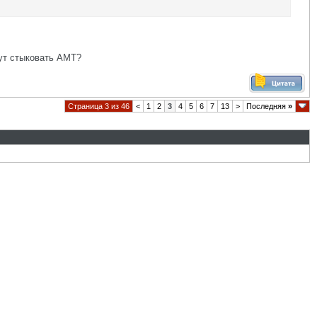
дут стыковать АМТ?
Страница 3 из 46
<
1
2
3
4
5
6
7
13
>
Последняя
»