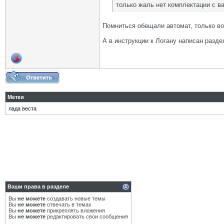
только жаль нет комплектации с в
Помниться обещали автомат, только вот
А в инструкции к Логану написан разд
Метки
лада веста
Ваши права в разделе
Вы
не можете
создавать новые темы
Вы
не можете
отвечать в темах
Вы
не можете
прикреплять вложения
Вы
не можете
редактировать свои сообщения