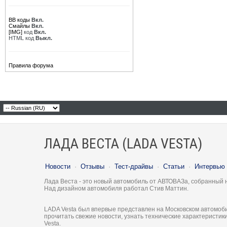
BB коды
Вкл.
Смайлы
Вкл.
[IMG]
код
Вкл.
HTML код
Выкл.
Правила форума
ЛАДА ВЕСТА (LADA VESTA)
Новости
·
Отзывы
·
Тест-драйвы
·
Статьи
·
Интервью
Лада Веста - это новый автомобиль от АВТОВАЗа, собранный 
Над дизайном автомобиля работал Стив Маттин.
LADA Vesta был впервые представлен на Московском автомоби
прочитать свежие новости, узнать технические характеристи
Vesta.