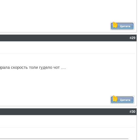
#
29
ала скорость толи гудело чот ....
#
30