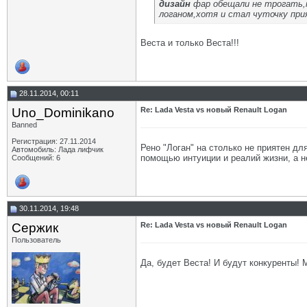
дизайн
фар обещали не трогать,п
логаном,хотя и стал чуточку при
Веста и только Веста!!!
28.11.2014, 00:11
Uno_Dominikano
Re: Lada Vesta vs новый Renault Logan
Banned
Регистрация: 27.11.2014
Рено "Логан" на столько не приятен дл
Автомобиль: Лада лифчик
помощью интуиции и реалий жизни, а н
Сообщений: 6
30.11.2014, 19:48
Сержик
Re: Lada Vesta vs новый Renault Logan
Пользователь
Да, будет Веста! И будут конкуренты! 