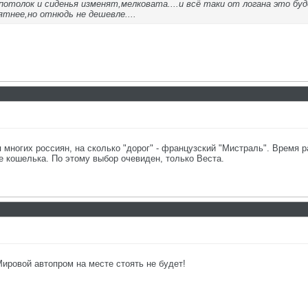
отолок и сиденья изменят,мелковата....и всё таки от логана это буд
ятнее,но отнюдь не дешевле....
я многих россиян, на сколько "дорог" - французский "Мистраль". Время 
е кошелька. По этому выбор очевиден, только Веста.
Мировой автопром на месте стоять не будет!