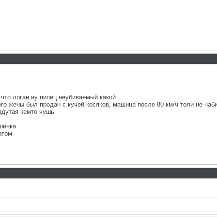
что логан ну пипец неубиваемый какой ......
его жены был продан с кучей косяков, машина после 80 км/ч толи не набир
здутая кемто чушь
шинка
атом