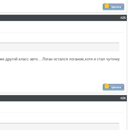
#
25
же другой класс авто....Логан остался логаном,хотя и стал чуточку
#
26