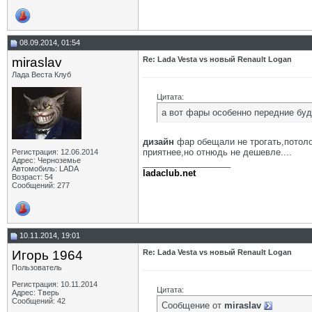
08.09.2014, 01:54
miraslav
Re: Lada Vesta vs новый Renault Logan
Лада Веста Клуб
Цитата:
а вот фары особенно передние буд
дизайн
фар обещали не трогать,потолок
приятнее,но отнюдь не дешевле....
Регистрация: 12.06.2014
Адрес: Черноземье
__________________
Автомобиль: LADA
ladaclub.net
Возраст: 54
Сообщений: 277
10.11.2014, 19:01
Игорь 1964
Re: Lada Vesta vs новый Renault Logan
Пользователь
Регистрация: 10.11.2014
Цитата:
Адрес: Тверь
Сообщений: 42
Сообщение от
miraslav