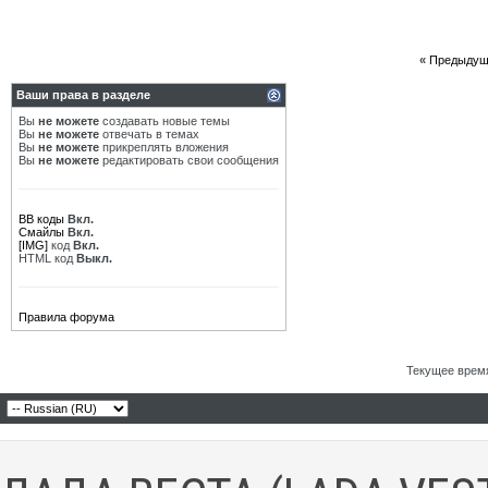
«
Предыдущ
Ваши права в разделе
Вы
не можете
создавать новые темы
Вы
не можете
отвечать в темах
Вы
не можете
прикреплять вложения
Вы
не можете
редактировать свои сообщения
BB коды
Вкл.
Смайлы
Вкл.
[IMG]
код
Вкл.
HTML код
Выкл.
Правила форума
Текущее врем