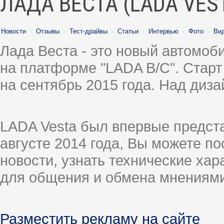
ЛАДА ВЕСТА (LADA VES
Новости
·
Отзывы
·
Тест-драйвы
·
Статьи
·
Интервью
·
Фото
·
Ви
Лада Веста - это новый автомо
на платформе "LADA B/C". Старт
на сентябрь 2015 года. Над диз
LADA Vesta был впервые предст
августе 2014 года, Вы можете п
новости, узнать технические ха
для общения и обмена мнениями
Разместить рекламу на сайте