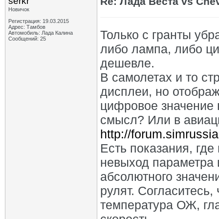
serkr
Re: Лада Веста vs Chev
Новичок
Регистрация: 19.03.2015
Адрес: Тамбов
Только с гранты убр
Автомобиль: Лада Калина
Сообщений: 25
либо лампа, либо ци
дешевле.
В самолетах и то с
дисплеи, но отображ
цифровое значение 
смысл? Или в авиаци
http://forum.simrussi
Есть показания, где
невыход параметра 
абсолютного значени
рулят. Согласитесь,
температура ОЖ, гла