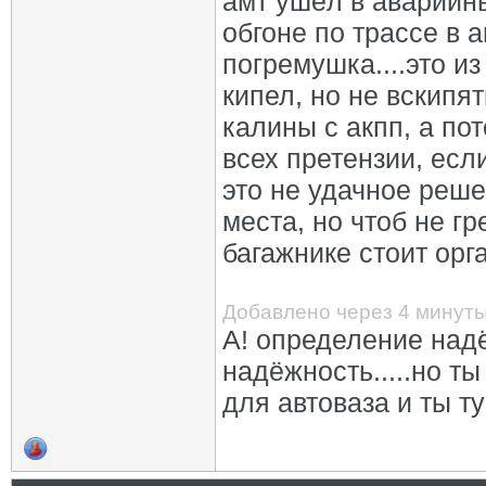
амт ушёл в аварийн
обгоне по трассе в 
погремушка....это из
кипел, но не вскипя
калины с акпп, а по
всех претензии, есл
это не удачное реше
места, но чтоб не гр
багажнике стоит орг
Добавлено через 4 минут
А! определение надё
надёжность.....но т
для автоваза и ты т