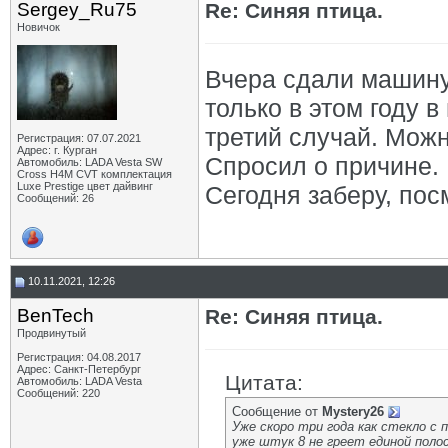
Sergey_Ru75
Re: Синяя птица.
Новичок
Вчера сдали машину 
только в этом году 
третий случай. Можн
Регистрация: 07.07.2021
Адрес: г. Курган
Спросил о причине. 
Автомобиль: LADA Vesta SW
Cross H4M CVT комплектация
Luxe Prestige цвет дайвинг
Сегодня заберу, пос
Сообщений: 26
10.11.2021, 12:26
BenTech
Re: Синяя птица.
Продвинутый
Регистрация: 04.08.2017
Адрес: Санкт-Петербург
Цитата:
Автомобиль: LADA Vesta
Сообщений: 220
Сообщение от
Mystery26
Уже скоро три года как стекло с
уже штук 8 не греет единой полос