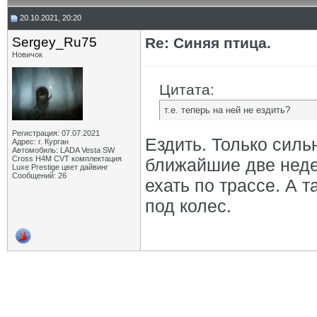
20.10.2021, 20:20
Sergey_Ru75
Re: Синяя птица.
Новичок
Цитата:
т.е. теперь на ней не ездить?
Регистрация: 07.07.2021
Ездить. Только силь
Адрес: г. Курган
Автомобиль: LADA Vesta SW
Cross H4M CVT комплектация
ближайшие две недел
Luxe Prestige цвет дайвинг
Сообщений: 26
ехать по трассе. А 
под колес.