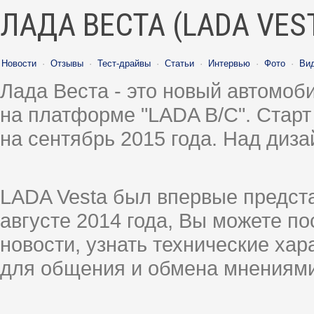
ЛАДА ВЕСТА (LADA VES
Новости
·
Отзывы
·
Тест-драйвы
·
Статьи
·
Интервью
·
Фото
·
Ви
Лада Веста - это новый автомо
на платформе "LADA B/C". Старт
на сентябрь 2015 года. Над диз
LADA Vesta был впервые предст
августе 2014 года, Вы можете п
новости, узнать технические ха
для общения и обмена мнениями