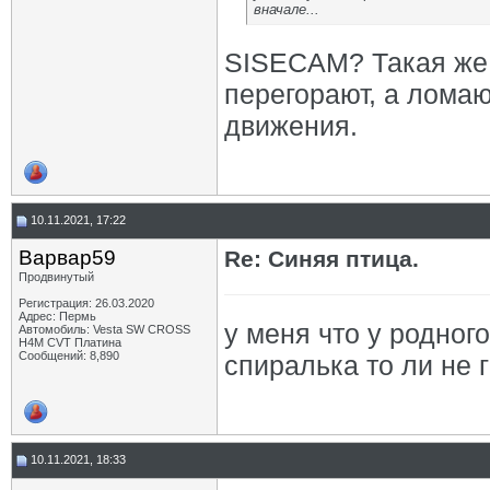
вначале...
SISECAM? Такая же 
перегорают, а ломаю
движения.
10.11.2021, 17:22
Варвар59
Re: Синяя птица.
Продвинутый
Регистрация: 26.03.2020
Адрес: Пермь
у меня что у родног
Автомобиль: Vesta SW CROSS
H4M CVT Платина
Сообщений: 8,890
спиралька то ли не г
10.11.2021, 18:33