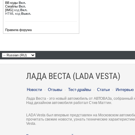
BB коды
Вкл.
Смайлы
Вкл.
[IMG]
код
Вкл.
HTML код
Выкл.
Правила форума
ЛАДА ВЕСТА (LADA VESTA)
Новости
·
Отзывы
·
Тест-драйвы
·
Статьи
·
Интервью
Лада Веста - это новый автомобиль от АВТОВАЗа, собранный 
Над дизайном автомобиля работал Стив Маттин.
LADA Vesta был впервые представлен на Московском автомоби
прочитать свежие новости, узнать технические характеристи
Vesta.