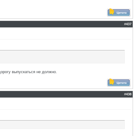
#
437
 дорогу выпускаться не должно.
#
438