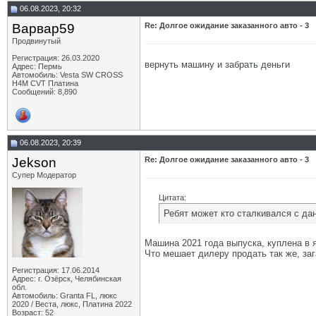
06.08.2023, 20:32
Варвар59
Re: Долгое ожидание заказанного авто - 3
Продвинутый
Регистрация: 26.03.2020
вернуть машину и забрать деньги
Адрес: Пермь
Автомобиль: Vesta SW CROSS
H4M CVT Платина
Сообщений: 8,890
06.08.2023, 20:39
Jekson
Re: Долгое ожидание заказанного авто - 3
Супер Модератор
Цитата:
Ребят может кто сталкивался с дан
Машина 2021 года выпуска, куплена в я
Что мешает дилеру продать так же, зага
Регистрация: 17.06.2014
Адрес: г. Озёрск, Челябинская
обл.
Автомобиль: Granta FL, люкс
2020 / Веста, люкс, Платина 2022
Возраст: 52