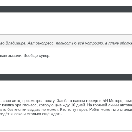
 во Владимире, Автоэкспресс, полностью всё устроило, в плане обслуж
 навязывали. Вообще супер.
ь свое авто, присмотрел весту. Зашёл в нашем городе в БН Моторс, пр
 кнопка эра глонасс, которую цже жду 16 дней. На горячей линии автова
авто без кнопки выдать не может. Кто то тут врет. Ребят может кто стал
придёт кнопка и сколько ещё ждать.