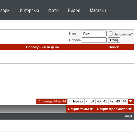
бзоры
Интервью
Фото
Видео
Магазин
Имя
Запомнить?
Пароль
Сообщения за день
Поиск
Страница 44 из 44
«
Первая
<
34
40
41
42
43
44
Опции темы
Опции просмотра
#
431