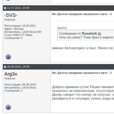
11.07.2021, 20:39
-SVS-
Re: Долгое ожидание заказанного авто - 3
Новичок
Регистрация: 16.05.2021
Цитата:
Адрес: Москва
Автомобиль: LADA Vesta SW
Сообщение от
Ruwalwik
Cross H4M CVT Марс
Что за салон? Тоже брал в марте
Сообщений: 6
именно Автоэкспресс и был. Ничего не
06.08.2023, 18:39
Arg3x
Re: Долгое ожидание заказанного авто - 3
Новичок
Регистрация: 06.08.2023
Доброго времени суток! Решил обновит
Автомобиль: LADA Vesta
оказалось не комплектным, отсутствует
Сообщений: 2
Дилер говорит что кнопку не получал, 
разобраться в ситуации, узнать когда 