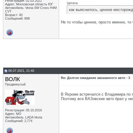
Регистрация: 02.03.2021
Цитата:
Адрес: Московская область ЮГ
Автомобиль: Vesta SW Cross H4M
как выяснилось, ценное месторожд
CVT
Возраст: 40
Сообщений: 898
Не то чтобы ценное, просто именно, то
06.07.2021, 21:40
ВОЛК
Re: Долгое ожидание заказанного авто - 3
Продвинутый
В Яхроме встречался с Владимира по по
Поэтому все ВАЗовские авто брал у них
Регистрация: 05.10.2016
Адрес: МО
Автомобиль: LADA Vesta
Сообщений: 2,774