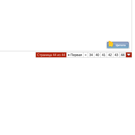
Страница 44 из 44
«
Первая
<
34
40
41
42
43
44