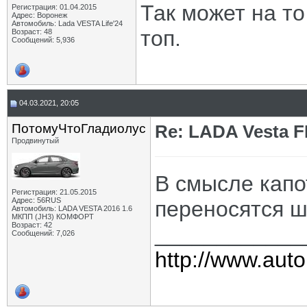
Так может на то
Регистрация: 01.04.2015
Адрес: Воронеж
Автомобиль: Lada VESTA Life'24
топ.
Возраст: 48
Сообщений: 5,936
04.03.2021, 20:05
ПотомуЧтоГладиолус
Re: LADA Vesta 
Продвинутый
В смысле капо
Регистрация: 21.05.2015
Адрес: 56RUS
переносятся 
Автомобиль: LADA VESTA 2016 1.6
МКПП (JH3) КОМФОРТ
Возраст: 42
____________
Сообщений: 7,026
http://www.auto