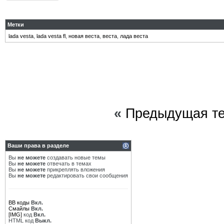
Метки
lada vesta
,
lada vesta fl
,
новая веста
,
веста
,
лада веста
«
Предыдущая т
Ваши права в разделе
Вы
не можете
создавать новые темы
Вы
не можете
отвечать в темах
Вы
не можете
прикреплять вложения
Вы
не можете
редактировать свои сообщения
BB коды
Вкл.
Смайлы
Вкл.
[IMG]
код
Вкл.
HTML код
Выкл.