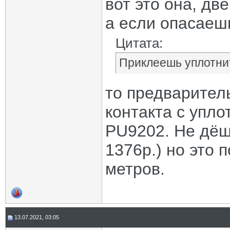
вот это она, дв
а если опасаеш
Цитата:
Приклеешь уплотнит
то предварител
контакта с упл
PU9202. Не дёш
1376р.) но это 
метров.
13.07.2021, 03:05