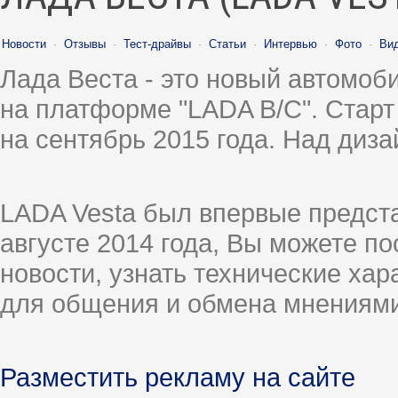
Новости
·
Отзывы
·
Тест-драйвы
·
Статьи
·
Интервью
·
Фото
·
Ви
Лада Веста - это новый автомо
на платформе "LADA B/C". Старт
на сентябрь 2015 года. Над диз
LADA Vesta был впервые предст
августе 2014 года, Вы можете п
новости, узнать технические ха
для общения и обмена мнениями
Разместить рекламу на сайте