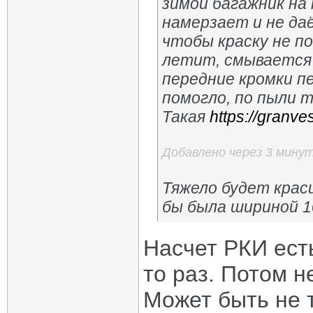
зимой багажник на
намерзает и не да
чтобы краску не п
летит, смывается 
передние кромки пе
помогло, по пыли 
Такая
https://granve
Добавлено через 3 мину
Тяжело будет крас
бы была шириной 1
Насчет РКИ ест
то раз. Потом н
Может быть не т