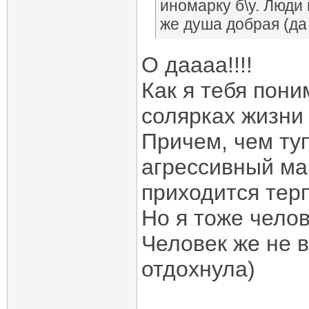
иномарку б\у. Люди 
же душа добрая (да 
О даааа!!!!
Как я тебя пон
солярках жизни 
Причем, чем ту
агрессивный ма
приходится тер
Но я тоже чело
Человек же не в
отдохнула)