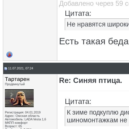
Добавлено через 59 
Цитата:
Не нравятся широки
Есть такая беда
11.07.2021, 07:24
Тартарен
Re: Синяя птица.
Продвинутый
Цитата:
К зиме подкуплю дис
Регистрация: 04.01.2019
Адрес: Омская область
шиномонтажкам не 
Автомобиль: LADA Vesta 1,6
МКПП комфорт
Возраст: 65