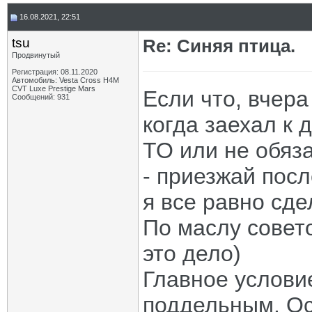
16.08.2021, 22:51
tsu
Re: Синяя птица.
Продвинутый
Регистрация: 08.11.2020
Автомобиль: Vesta Cross H4M
CVT Luxe Prestige Mars
Если что, вчер
Сообщений: 931
когда заехал к 
ТО или не обяза
- приезжай посл
я все равно сде
По маслу совето
это дело)
Главное услови
поддельным. Ос