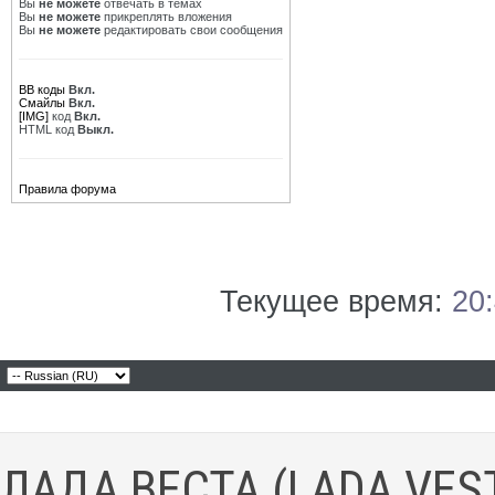
Вы
не можете
отвечать в темах
Вы
не можете
прикреплять вложения
Вы
не можете
редактировать свои сообщения
BB коды
Вкл.
Смайлы
Вкл.
[IMG]
код
Вкл.
HTML код
Выкл.
Правила форума
Текущее время:
20
ЛАДА ВЕСТА (LADA VES